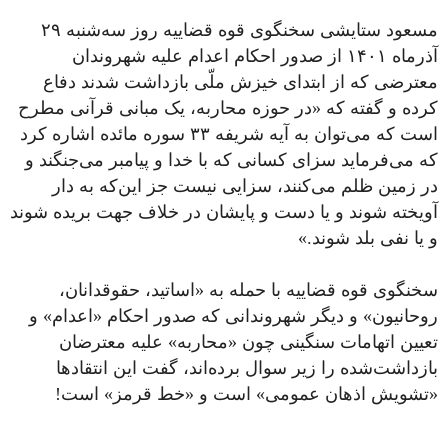
مسعود ستایشی سخنگوی قوه قضاییه روز سه‌شنبه ۲۹
آذرماه ۱۴۰۱ از صدور احکام اعدام علیه شهروندان
معترضی که از ابتدای خیزش ملّی بازداشت شدند دفاع
کرده و گفته که «در حوزه محاربه، یک مبانی قرآنی مطرح
است که می‌توان به آیه شریفه ۳۳ سوره مائده اشاره کرد
که می‌فرماید سزای کسانی که با خدا و پیامبر می‌جنگند و
در زمین ظلم می‌کنند، سزایی نیست جز این‌که به دار
آویخته شوند و یا دست و پایشان در خلاف جهت بریده شوند
و یا نفی بلد شوند.»
سخنگوی قوه قضاییه با حمله به «اساتید، حقوقدانان،
روحانیون» و دیگر شهروندانی که صدور احکام «اعدام» و
تعیین اتهامات سنگینی چون «محاربه» علیه معترضان
بازداشت‌شده را زیر سوال برده‌اند، گفت این انتقادها
«تشویش اذهان عمومی» است و «خط قرمز» است!