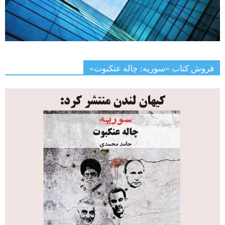
فروش کتاب «سوریه: چاله عنکبوت»