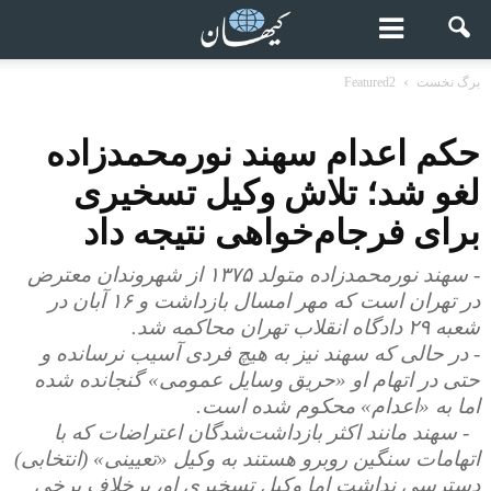
برگ نخست
Featured2
حکم اعدام سهند نورمحمدزاده
لغو شد؛ تلاش وکیل تسخیری
برای فرجام‌خواهی نتیجه داد
- سهند نورمحمدزاده متولد ۱۳۷۵ از شهروندان معترض
در تهران است که مهر امسال بازداشت و ۱۶ آبان در
شعبه ۲۹ دادگاه انقلاب تهران محاکمه شد.
- در حالی که سهند نیز به هیچ فردی آسیب نرسانده و
حتی در اتهام او «حریق وسایل عمومی» گنجانده شده
اما به «اعدام» محکوم شده است.
- سهند مانند اکثر بازداشت‌شدگان اعتراضات که با
اتهامات سنگین روبرو هستند به وکیل «تعیینی» (انتخابی)
دسترسی نداشت اما وکیل تسخیری او، برخلاف برخی