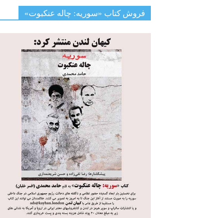
فروش کتاب «سوریه: چاله عنکبوت»