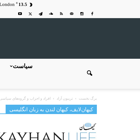
C
London
13.5
سیاست
برگ نخست
تریبون آزاد
افراد و احزاب و گروه‌های سیاسی
کیهان‌لایف، کیهان لندن به زبان انگلیسی