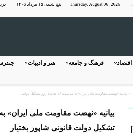
Thursday, August 06, 2026 پنج شنبه, ۱۵ مرداد ۱۴۰۵
دربا
KayhanLondon
اقتصاد
فرهنگ و جامعه
هنر و ادبیات
چندرسا
بیانیه «نهضت مقاومت ملی ایران» به مناسبت ۱۶ دی‌ماه روز تشکیل دولت...
کیهان
تشکیل دولت قانونی شاپور بختیار
لندن