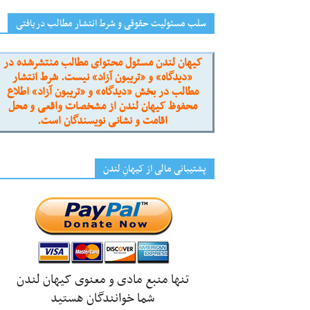
سلب مسئولیت حقوقی و شرط انتشار مطالب دریافتی
کیهان لندن مسئول محتوای مطالب منتشرشده در
«دیدگاه» و «تریبون آزاد» نیست. شرط انتشار
مطالب در بخش «دیدگاه» و «تریبون آزاد» اطلاع
محفوظ کیهان لندن از مشخصات واقعی و محل
اقامت و نشانی نویسندگان است.
پشتیبانی مالی از کیهانِ لندن
تنها منبع مادی و معنوی کیهان لندن
شما خوانندگان هستید