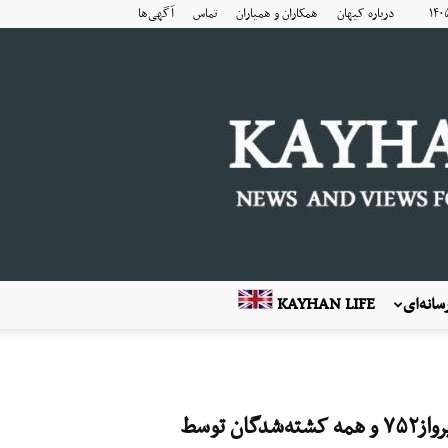
درباره کیهان
همکاران و همیاران
تماس
آگهی‌ها
انه‌ای
KAYHAN LIFE
۸ ژانویه ۲۰۲۳؛ یادبود سومین سالگرد جانباختگان پرواز۷۵۲ و همه کشته‌شدگان توسط