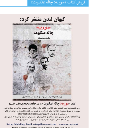
فروش کتاب «سوریه: چاله عنکبوت»