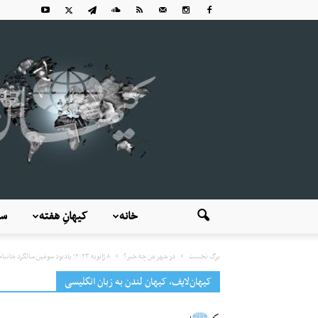
خانه
کیهانِ هفته
سی
برگ نخست
در شهر من چه خبر؟
۸ ژانویه ۲۰۲۳؛ یادبود سومین سالگرد جانباختگان پرواز۷۵۲ و همه کشته‌شدگان توسط...
کیهان‌لایف، کیهان لندن به زبان انگلیسی