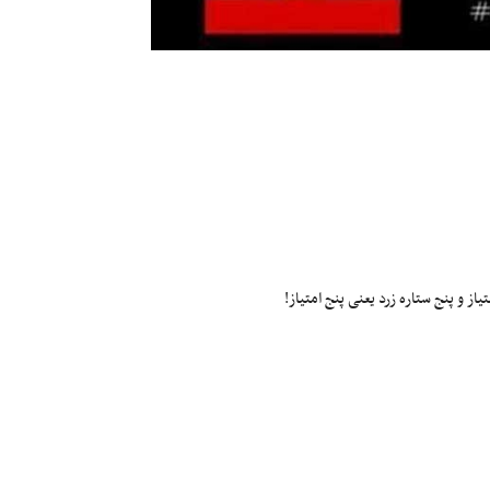
ز و پنج ستاره زرد یعنی پنج امتیاز!