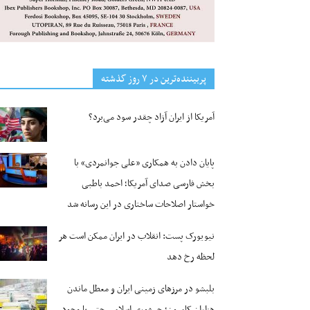
پربیننده‌ترین‌ در ۷ روز گذشته
آمریکا از ایران آزاد چقدر سود می‌برد؟
پایان دادن به همکاری «علی جوانمردی» با
بخش فارسی صدای آمریکا؛ احمد باطبی
خواستار اصلاحات ساختاری در این رسانه شد
نیویورک پست: انقلاب در ایران ممکن است هر
لحظه رخ دهد
بلبشو در مرزهای زمینی ایران و معطل ماندن
هزاران کامیون؛ جمهوری اسلامی حتی با وجود