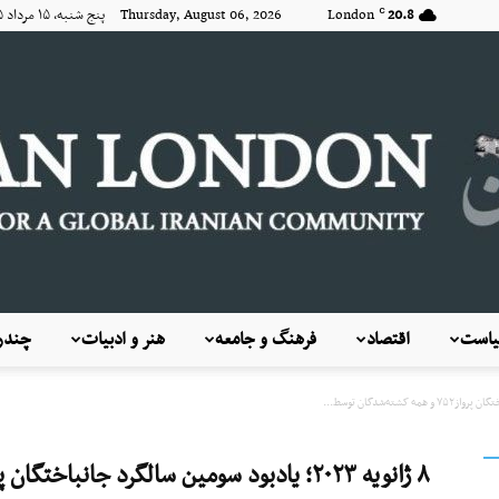
20.8
London
Thursday, August 06, 2026 پنج شنبه, ۱۵ مرداد ۱۴۰۵
C
است
اقتصاد
فرهنگ و جامعه
هنر و ادبیات
چندرس
KayhanLondon