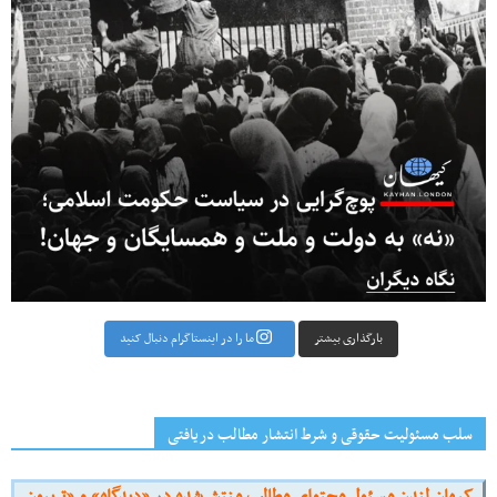
بارگذاری بیشتر
ما را در اینستاگرام دنبال کنید
سلب مسئولیت حقوقی و شرط انتشار مطالب دریافتی
کیهان لندن مسئول محتوای مطالب منتشرشده در «دیدگاه» و «تریبون