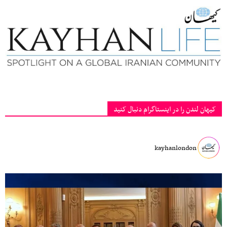
کیهان لندن را در اینستاگرام دنبال کنید
kayhanlondon