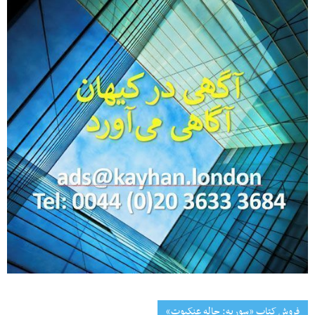
فروش کتاب «سوریه: چاله عنکبوت»