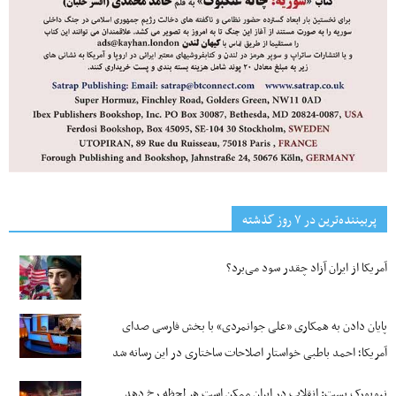
پربیننده‌ترین‌ در ۷ روز گذشته
آمریکا از ایران آزاد چقدر سود می‌برد؟
پایان دادن به همکاری «علی جوانمردی» با بخش فارسی صدای
آمریکا؛ احمد باطبی خواستار اصلاحات ساختاری در این رسانه شد
نیویورک پست: انقلاب در ایران ممکن است هر لحظه رخ دهد