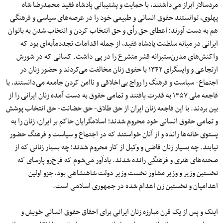
مردسالار ابراز می‌داشتند، با حمایت و پشتیبانی پادشاه فقید محمدرضا شاه
پهلوی، توانستند حقوق انسانی و طبیعی خود را در عرصه‌های سیاسی و فرهنگی
هم به دست آورند؛ اعطای حق رأی و حق انتخاب کردن و انتخاب شدن به بانوان
ایرانی در میانه سلطنت پادشاه فقید، از جمله اقدامات تجددمآبه‌ای بود که
واکنش‌های مدرن‌ستیزانه قشر متشرع را در پی داشت. کسانی که در شورش
ارتجاعی و واپسگرای ۱۳۴۲ با حقوق زنان مخالفت می‌کردند و حضور زنان در
اجتماع- سیاست و فرهنگ را رواج بی‌اخلاقی و ناامن کردن جامعه می‌دانستند، با
فاجعه ملی ۱۳۵۷ به قدرت یافتند و تمامی‌ حقوق به دست آمده زنان ایرانی را از
بین بردند. با این فاجعه زنان ایران از حق طلاق- حق حضانت- حق انتخاب پوشش
و تمامی‌ حقوق انسانی خود محروم شدند؛ اسلامگرایان حاکم بر ایران، زنان را به
پستوی خانه‌ها رانده و از آنان خواستند که در اجتماع و سیاست و فرهنگ حضور
نیابند. چه بسیار زنان قاضی و وکیل از کار محروم شدند؛ چه بسیار زنانی که از
صحنه‌های هنری و فرهنگی رانده شدند. یادآور می‌شوم که فرخ‌رو پارسای که
نخستین وزیر و وزیر مشاور نخست وزیر دولت شاهنشاهی بود، جزو اولین
اعدامیان و نخستین زن اعدام شده در جمهوری اسلامی است.
اینک و پس از یک قرن مبارزه زنان ایرانی برای احقاق حقوق انسانی خویش و