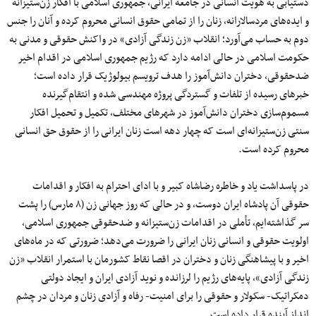
دستیابی به هویت انسانی در جامعه ایرانی، جمهوری اسلامی با افکار زن‌ستیزانه
و ایده‌های مردسالارانه، زنان را از تمامی‌ حقوق انسانی محروم کرده و آنان را جنس
دوم به حساب می‌آورد؛ انقلاب «زن زندگی آزادی» در واکنش حقوقی و مدنی به
حکومت اسلامی در حالی ادامه دارد که رژیم جمهوری اسلامی در اقدام اخیر
ضدحقوقی، دختران دانش‌آموز را هدف ترویسم بیولوژیک قرار داده است؛
خبرهای رسیده از تلفات و گستردگی پروژه مهندسی شده و انتقام‌گیرنده
مسموم‌سازی دختران دانش‌آموز در شهرهای مختلف، تکمیل و تحمیل افکار
سنتی زن‌ستیزانه‌ای است که چهار دهه است زنان ایرانی را از حقوق حق انسانی
محروم کرده است.
در پاسداشت یاد و خاطره رضاشاه کبیر و با ادای احترام به افکار و اقدامات
حقوقی آن پادشاه ایران دوست، و در حالی که روز جهانی زن (۸ مارس) را پشت
سر گذاشته‌ایم، تأملی در اقدامات زن‌ستیزانه و ضدحقوقی جمهوری اسلامی،
اولویت حقوقی و انسانی زنان ایرانی را ضرورت می‌دهد؛ ضرورتی که در ماه‌های
اخیر و با پیشاهنگی زنان و دختران در اقصا نقاط کشورمان با استمرار انقلاب «زن
زندگی آزادی»، پایه‌های رژیم را لرزانده و نوید آزادی ایران و ایجاد دولتی
دمکراتیک- سکولار و حقوقی را برای امنیت- رفاه و آزادی زنان و مردان در چشم
انداز آینده قرار داده است.