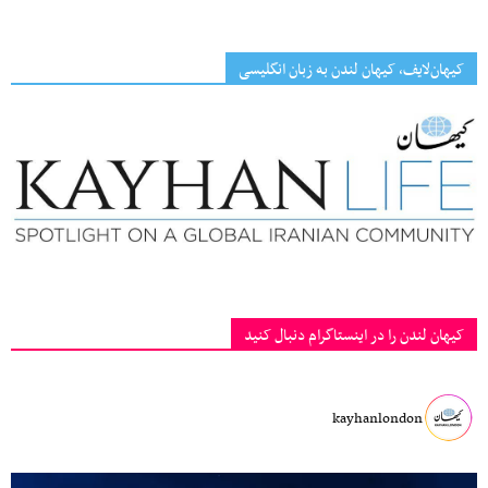
کیهان‌لایف، کیهان لندن به زبان انگلیسی
کیهان لندن را در اینستاگرام دنبال کنید
kayhanlondon