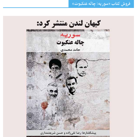
فروش کتاب «سوریه: چاله عنکبوت»