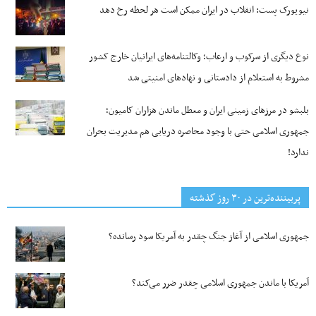
نیویورک پست: انقلاب در ایران ممکن است هر لحظه رخ دهد
نوع دیگری از سرکوب و ارعاب؛ وکالتنامه‌های ایرانیان خارج کشور
مشروط به استعلام از دادستانی و نهادهای امنیتی شد
بلبشو در مرزهای زمینی ایران و معطل ماندن هزاران کامیون؛
جمهوری اسلامی حتی با وجود محاصره دریایی هم مدیریت بحران
ندارد!
پربیننده‌ترین‌ در ۳۰ روز گذشته
جمهوری اسلامی از آغاز جنگ چقدر به آمریکا سود رسانده؟
آمریکا با ماندن جمهوری اسلامی چقدر ضرر می‌کند؟