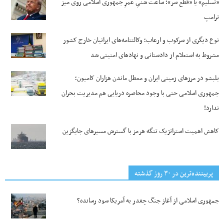
«تسلیم» یا «قطع سر»؛ ساعت شنیِ عمرِ جمهوری اسلامی روی میز
ترامپ
نوع دیگری از سرکوب و ارعاب؛ وکالتنامه‌های ایرانیان خارج کشور
مشروط به استعلام از دادستانی و نهادهای امنیتی شد
بلبشو در مرزهای زمینی ایران و معطل ماندن هزاران کامیون؛
جمهوری اسلامی حتی با وجود محاصره دریایی هم مدیریت بحران
ندارد!
کاهش اهمیت استراتژیک تنگه‌ هرمز با گسترش مسیرهای جایگزین
پربیننده‌ترین‌ در ۳۰ روز گذشته
جمهوری اسلامی از آغاز جنگ چقدر به آمریکا سود رسانده؟