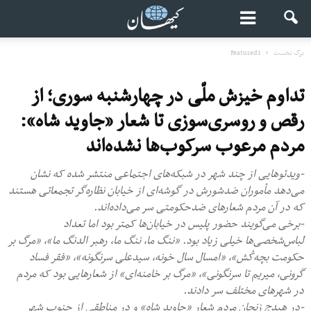
برگ نخست
Featured1
تداوم خیزش ملّی در چهارشنبه سوری؛ از
رقص و روسری‌سوزی تا شعار «جاوید شاه»:
مردم مرعوب سرکوب‌ها نشده‌اند
-ویدئوهایی از چند شهر در شبکه‌های اجتماعی منتشر شده که نشان
می‌دهد مأموران ضدشورش در گوشه‌ای از خیابان نظاره‌گر تجمعاتی هستند
که در آن مردم شعارهای ضدحکومتی سر می‌داده‌اند.
-برخی می‌گویند حضور پلیس در خیابان‌ها کمتر بود اما تعداد
لباس‌شخصی‌ها خیلی زیاد بود. «ننگ ما، ننگ ما، رهبر الدنگ ما»، «مرگ بر
حکومت بچه‌کُش»، «امسال سال خونه، سیدعلی سرنگونه»، «فقر فساد
گرونی، میریم تا سرنگونی»، «مرگ بر خامنه‌ای» از شعارهایی بود که مردم
در شهرهای مختلف سر دادند.
-در هیدج زنجان مردم شعار «جاوید شاه» و در مناطقی از جنوب شهر