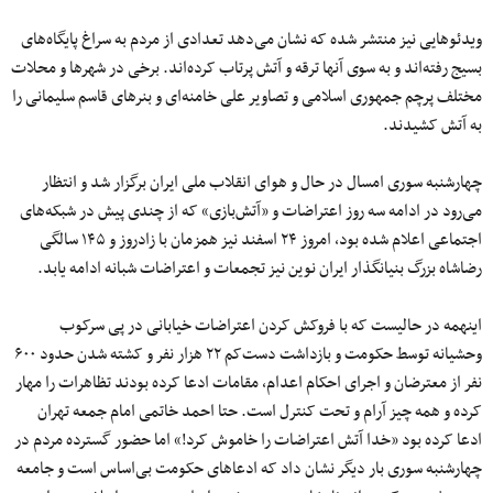
ویدئوهایی نیز منتشر شده که نشان می‌دهد تعدادی از مردم به سراغ پایگاه‌های
بسیج رفته‌اند و به سوی آنها ترقه و آتش پرتاب کرده‌اند. برخی در شهرها و محلات
مختلف پرچم جمهوری اسلامی و تصاویر علی خامنه‌ای و بنرهای قاسم سلیمانی را
به آتش کشیدند.
چهارشنبه‌ سوری امسال در حال و هوای انقلاب ملی ایران برگزار شد و انتظار
می‌رود در ادامه سه روز اعتراضات و «آتش‌بازی» که از چندی پیش در شبکه‌های
اجتماعی اعلام شده بود، امروز ۲۴ اسفند نیز همزمان با زادروز و ۱۴۵ سالگی
رضاشاه بزرگ بنیانگذار ایران نوین نیز تجمعات و اعتراضات شبانه ادامه یابد.
اینهمه در حالیست که با فروکش کردن اعتراضات خیابانی در پی سرکوب
وحشیانه توسط حکومت و بازداشت دست‌کم ۲۲ هزار نفر و کشته شدن حدود ۶۰۰
نفر از معترضان و اجرای احکام اعدام، مقامات ادعا کرده بودند تظاهرات را مهار
کرده و همه چیز آرام و تحت کنترل است. حتا احمد خاتمی امام جمعه تهران
ادعا کرده بود «خدا آتش اعتراضات را خاموش کرد!» اما حضور گسترده مردم در
چهارشنبه سوری بار دیگر نشان داد که ادعاهای حکومت بی‌اساس است و جامعه