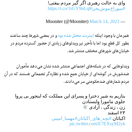
وای به حالت رهبری اگر گیر مردم بیفتی!
#سوراخ‌موش‌بخر
https://t.co/1rGY9nLql6
March 14, 2023
— Mooniter (@Mooniter)
همزمان با وجود اینکه
اینترنت مختل شده بود
و در بعضی شهرها چند ساعت
بطور کل قطع بود اما با تأخیر نیز ویدئوهای زیادی از حضور گسترده مردم در
خیابان‌های شهرهای مختلف منتشر شد.
ویدئوهایی که در شبکه‌های اجتماعی منتشر شده نشان می‌دهد مأموران
ضدشورش در گوشه‌ای از خیابان جمع شده و نظاره‌گر تجمعاتی هستند که در آن
مردم شعارهای ضدحکومتی سر می‌دادند.
بنازیم به شیر دخترا و پسرای این مملکت که اینجور بی پروا
جلوی مامورا وایستادن
زن ، زندگی ، آزادی
۲۳ اسفند
اکباتان
#بچه_های_اکباتان
#مهسا_امینی
pic.twitter.com/E7EXsyM2yk