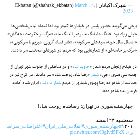
— شهرک اکباتان | Ekbatan (@shahrak_ekbatan)
March 14,
2023
برخی می‌گویند حضور پلیس در خیابان‌ها کمتر بود اما تعداد لباس‌شخصی‌ها
خیلی زیاد بود. «ننگ ما، ننگ ما، رهبر الدنگ ما»، «مرگ بر حکومت بچه‌کُش»،
«امسال سال خونه، سیدعلی سرنگونه»، «فقر فساد گرونی، میریم تا سرنگونی»،
«مرگ بر خامنه‌ای» از شعارهایی بود که مردم در شهرهای مختلف سر دادند.
در هیدج زنجان مردم شعار «
جاوید شاه
» و در مناطقی از جنوب شهر تهران از
جمله سی متری «جی»
شعار
«رضا شاه، روحت شاد» سر دادند. در کرج نیز در
حمایت از شاهزاده رضا پهلوی شماری از مردم
شعار دادند
«ایران شده آماده،
فرمان بده شاهزاده».
چهارشنبه‌سوری در تهران: رضاشاه روحت شاد!
سه‌شنبه ۲۳ اسفند
۱۴۰۱
#چهارشنبه_سوری
#انقلاب_ملی_ایران
#اعتراضات_سراس
ری
pic.twitter.com/I0gIvd5FkX