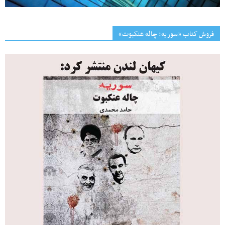
فروش کتاب «سوریه: چاله عنکبوت»