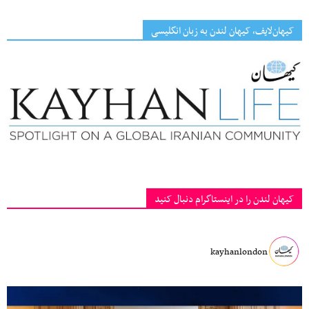
کیهان‌لایف، کیهان لندن به زبان انگلیسی
کیهان لندن را در اینستاگرام دنبال کنید
kayhanlondon