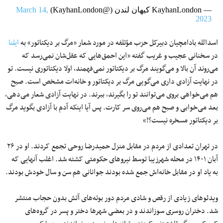
— KayhanLondon کیهان لندن (@KayhanLondon)
March 14,
2023
اسدالله بادامچیان دبیرکل حزب مؤتلفه در مورد شعار «مرگ بر دیکتاتور» به
ایلنا
در سخنانی عجیب و غریب گفته «این‌ احمق‌هایی که عقل‌شان نمی‌رسد که
می‌روند آن بالا و می‌گویند مرگ بر دیکتاتور نمی‌فهمند، اولا دیکتاتوری نیست. تو
در نهایت آزادی داری می‌گویی مرگ بر دیکتاتور و خانه‌ات مشخص است. صبح
هم می‌خواهی بروی می‌توانند تو را بگیرند، ببرند. در نهایت آزادی شعار می‌دهی،
بعد می‌خوابی و صبح هم می‌روی سر کارت. پس آیا اینکه آدم با آزادی بگوید مرگ
بر دیکتاتور مسخره نیست؟!»
در تهران تعدادی از مردم در مقابل منزل حمیدرضا روحی تجمع کردند. او در ۲۶
آبان ۱۴۰۱ در محله شهرزیبا توسط نیروهای حکومتی کشته شد. اغلب آنهایی که
به یاد او در مقابل خانه‌اش جمع شده بودند جوانانی هم سن و سال خودش بودند.
ویدئوهای زیادی از رقص و شادی مردم دور بوته‌های آتش بدون حجاب منتشر
شد. دختران روسری سوزاندند و در بعضی شهرها دختر و پسر در گروه‌های