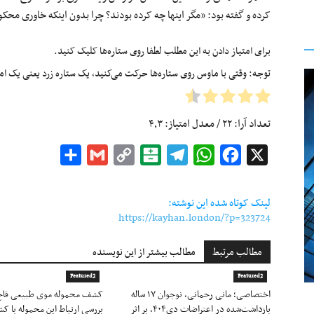
کرده و گفته بود: «مگر اینها چه کرده بودند؟ چرا بدون اینکه خاوری محک
برای امتیاز دادن به این مطلب لطفا روی ستاره‌ها کلیک کنید.
توجه: وقتی با ماوس روی ستاره‌ها حرکت می‌کنید، یک ستاره زرد یعنی یک امتیا
تعداد آرا:
۲۲
/ معدل امتیاز:
۴٫۳
Share
Gmail
Copy
Balatarin
Telegram
WhatsApp
Facebook
X
Link
لینک کوتاه شده این نوشته:
https://kayhan.london/?p=323724
مطالب مرتبط
مطالب بیشتر از این نویسنده
Featured2
Featured2
اختصاصی؛ مانی رحمانی، نوجوان ۱۷ ساله
کشف محموله موی طبیعی قاچاق
بازداشت‌شده در اعتراضات دی۴۰۴، بر اثر
بررسی ارتباط این محموله با کش