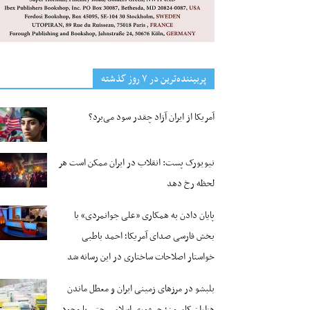
پربیننده‌ترین‌ در ۷ روز گذشته
آمریکا از ایران آزاد چقدر سود می‌برد؟
نیویورک پست: انقلاب در ایران ممکن است هر
لحظه رخ دهد
پایان دادن به همکاری «علی جوانمردی» با
بخش فارسی صدای آمریکا؛ احمد باطبی
خواستار اصلاحات ساختاری در این رسانه شد
بلبشو در مرزهای زمینی ایران و معطل ماندن
هزاران کامیون؛ جمهوری اسلامی حتی با وجود