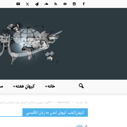
خانه
کیهانِ هفته
سی
برگ نخست
Featured2
«الگوی خاوری» و تلاش ناموفق برای اختلاس سه هزار 
کیهان‌لایف، کیهان لندن به زبان انگلیسی