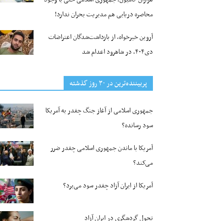
محاصره دریایی هم مدیریت بحران ندارد!
آروین خیرخواه، از بازداشت‌شدگان اعتراضات
دی۴۰۴، در شاهرود اعدام شد
پربیننده‌ترین‌ در ۳۰ روز گذشته
جمهوری اسلامی از آغاز جنگ چقدر به آمریکا
سود رسانده؟
آمریکا با ماندن جمهوری اسلامی چقدر ضرر
می‌کند؟
آمریکا از ایران آزاد چقدر سود می‌برد؟
تحول گردشگری در ایران آزاد