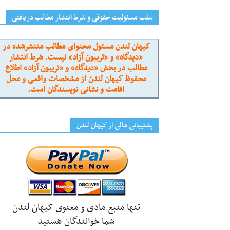
سلب مسئولیت حقوقی و شرط انتشار مطالب دریافتی
کیهان لندن مسئول محتوای مطالب منتشرشده در
«دیدگاه» و «تریبون آزاد» نیست. شرط انتشار
مطالب در بخش «دیدگاه» و «تریبون آزاد» اطلاع
محفوظ کیهان لندن از مشخصات واقعی و محل
اقامت و نشانی نویسندگان است.
پشتیبانی مالی از کیهانِ لندن
تنها منبع مادی و معنوی کیهان لندن
شما خوانندگان هستید