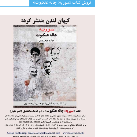
فروش کتاب «سوریه: چاله عنکبوت»