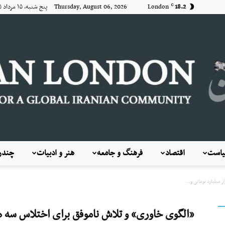
18.2
London
Thursday, August 06, 2026 پنج شنبه, ۱۵ مرداد ۱۴۰۵
C
است
اقتصاد
فرهنگ و جامعه
هنر و ادبیات
چندرس
KayhanLondon
میلیارد تومانی و...
«الگوی خاوری» و تلاش ناموفق برای اختلاس سه هزار