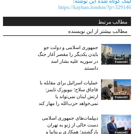
لینک کوتاه شده این نوشته:
https://kayhan.london/?p=329146
مطالب مرتبط
مطالب بیشتر از این نویسنده
جمهوری اسلامی و دولت جو
بایدن یکدیگر را مقصر آغاز جنگ
در سوریه علیه بشار اسد
Featured1
دانستند
عملیات اسرائیل برای مقابله با
قاچاق سلاح؛ نیویورک تایمز:
ارتش لبنان نمی‌تواند یا
Featured1
نمی‌خواهد حزب‌الله را مهار کند
دیپلمات‌های جمهوری اسلامی
دست خالی از ژنو به تهران
بازگشتند؛ همکاری بریتانیا و
Featured1