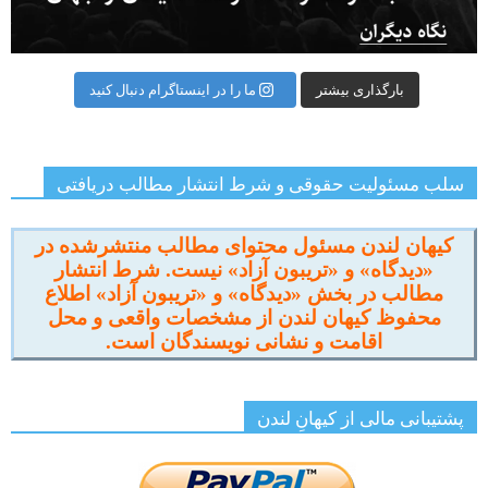
بارگذاری بیشتر
ما را در اینستاگرام دنبال کنید
سلب مسئولیت حقوقی و شرط انتشار مطالب دریافتی
کیهان لندن مسئول محتوای مطالب منتشرشده در
«دیدگاه» و «تریبون آزاد» نیست. شرط انتشار
مطالب در بخش «دیدگاه» و «تریبون آزاد» اطلاع
محفوظ کیهان لندن از مشخصات واقعی و محل
اقامت و نشانی نویسندگان است.
پشتیبانی مالی از کیهانِ لندن