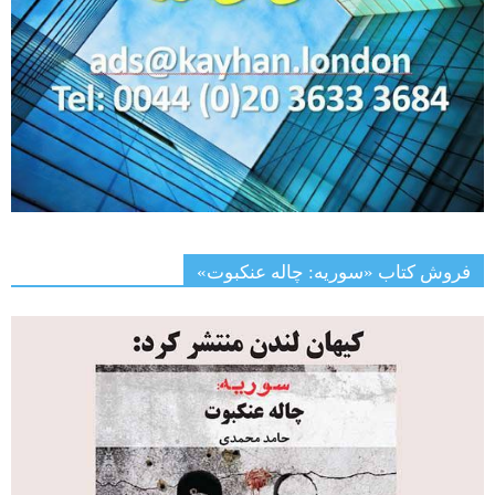
فروش کتاب «سوریه: چاله عنکبوت»