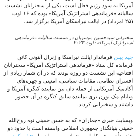
آمریکا به سود رژیم فعال است، یکی از سخنرانان نشست
سالیانه «فرماندهی استراتژیک آمریکا» بوده که ۱۶ اوت
(۲۵ امرداد) در ایالت نبراسکای آمریکا برگزار شد.
سخنرانی سیدحسین موسویان در نشست سالیانه «فرماندهی
استراتژیک آمریکا» / اوت ۲۰۲۳
جیم پیلن
فرماندار ایالت نبراسکا و ژنرال آنتونی کاتن
فرمانده کل ستاد «فرماندهی استراتژیک آمریکا» سخنرانان
افتتاحیه این نشست دو روزه بودند که در آن شمار زیادی از
افسران نظامی، مقامات سیاسی، امنیتی و چهره‌های
آکادمیک آمریکایی از جمله دان بین نماینده کنگره آمریکا و
ویلیام مک تورن بری نماینده سابق کنگره در آن حضور
داشتند و سخنرانی کردند.
وبسایت خبری «جماران» که به حسن خمینی نوه روح‌الله
خمینی بنیانگذار جمهوری اسلامی وابسته است با حدود دو