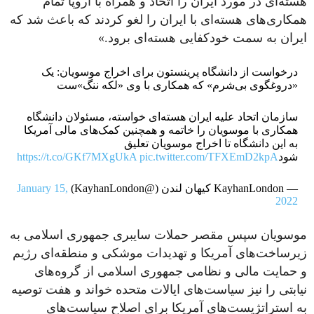
هسته‌ای در مورد ایران را اتخاذ و همراه با اروپا تمام
همکاری‌های هسته‌ای با ایران را لغو کردند که باعث شد که
ایران به سمت خودکفایی هسته‌ای برود.»
درخواست از دانشگاه پرینستون برای اخراج موسویان: یک
«دروغگوی بی‌شرم» که همکاری با وی «لکه ننگ»ست
سازمان اتحاد علیه ایران هسته‌ای خواسته، مسئولان دانشگاه
همکاری با موسویان را خاتمه و همچنین کمک‌های مالی آمریکا
به این دانشگاه تا اخراج موسویان تعلیق
شود
pic.twitter.com/TFXEmD2kpA
https://t.co/GKf7MXgUkA
— KayhanLondon کیهان لندن (@KayhanLondon)
January 15,
2022
موسویان سپس مقصر حملات سایبری جمهوری اسلامی به
زیرساخت‌های آمریکا و تهدیدات موشکی و منطقه‌ای رژیم
و حمایت مالی و نظامی جمهوری اسلامی از گروه‌های
نیابتی را نیز سیاست‌های ایالات متحده خواند و هفت توصیه
به استراتژیست‌های آمریکا برای اصلاح سیاست‌های