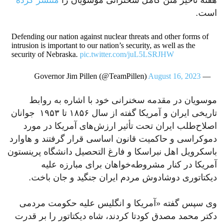
هفته تأخیر متن کامل سخنرانی موسویان را
منتشر کرده
است.
Defending our nation against nuclear threats and other forms of
intrusion is important to our nation’s security, as well as the
security of Nebraska.
pic.twitter.com/juL5LSRJHW
August 16, 2023
— Governor Jim Pillen (@TeamPillen)
موسویان در مقدمه سخنرانی خود با اشاره به روابط
تاریخی ایران و آمریکا گفته از سال ۱۸۵۶ تا ۱۹۵۳ جوانان
اصلاح‌طلب ایران تحت تأثیر ارزش‌های آمریکا در مورد
دموکراسی و حاکمیت قانون اساسی قرار گرفتند و هاوارد
باسکرویل اهل نبراسکا و فارغ التحصیل دانشگاه پرینستون
آمریکا در کنار مشروطه‌خواهان برای مبارزه علیه
دیکتاتوری دوشادوش مردم ایران جنگید و جان باخت.
وی سپس گفته «آمریکا و انگلیس علیه حکومت مردمی
دکتر محمد مصدق کودتا کردند، شاه دیکتاتور را بر قدرت