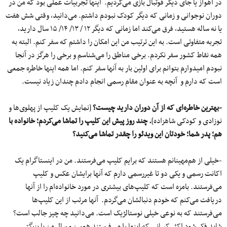
در اهواز یا جای دیگر فوتبال بازی می‌کردیم. اینها تجربیات عملی بود که من در
دوران نوجوانی و زمانی که دیگر کودک نبودم داشتم. می‌دانید، وقتی شش هفت
یا نه ساله هستید، فرق می‌کند اما زمانی که دیگر ۱۲ / ۱۳/ ۱۴/ ۱۵ سال دارید،
تجربه متفاوتی است. به این ترتیب من این امکان را داشتم که سفر کنم. البته به
همه نقاط کشور سفر نکردم. برخی مناطق را می‌شناسم و برخی را هرگز در آنجا
نبودم امیدوارم بتوانم برای اولین بار به آنها سفر کنم. اما همه اینها خاطره جمعی
است که دارم و آنچه به عنوان مقام رسمی انجام دادم چندان زیاد نیست.
-بهترین خاطره‌ای که از آن دوران دارید چیست؟
[نمایش یک کلیپ از پهلوی‌ها و
نوزادی و کودکی شاهزاده]
. چند روز پیش این کلیپ را تماشا می‌کردم؛ خانواده با
هم؛ پدر شما؛ خودتان این ویدئو را چقدر تماشا می‌کنید؟
-خیلی از هم‌مهینانم هستند که برایم کلیپ می‌فرستند. من در اینستاگرام یک
اکانت رسمی و یکی دو تا غیررسمی دارم که آنها برایشان عکس و کلیپ
می‌فرستند. بامزه است که کلیپ‌های بیشتری در مورد خانواده‌ام را از آنها
دریافت می‌کنم که خودم دنبالشان می‌گردم. آنها مرتب از این کلیپ‌ها
می‌فرستند که به نوعی خیلی نوستالژیک است. می‌دانید چه چیز جالب است؟
شاید فکر شود اکثر کسانی که اینها را می‌فرستند هم‌سن و سال من یا بزرگتر