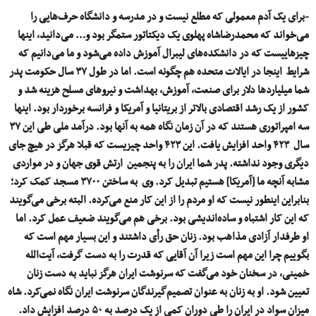
-برای یک آدم معمولی که مطلع نیست و در مدرسه و دانشگاه حرف‌هایی را
می‌خواند که محمدرضاشاه پهلوی یک دیکتاتور ستمگر بود و… می‌دانید، اینها
چیزهاییست که در دانشکده‌های لیبرال آموزش داده می‌شود و ما می‌دانیم که
شرایط اینجا در ایالات متحده هم چگونه است. اما در طول ۳۷ سال حکومت پدر
شما میلیاردها دلار برای صنعت، آموزش، بهداشت و نیروهای مسلح هزینه شد و
کشور از یک رشد اقتصادی بالاتر از بریتانیا و آمریکا و فرانسه برخوردار بود. اینها
سه امپراتوری هستند که در آن زمان نگاه همه به آنها بود. درآمد ملی طی این ۳۷
سال ۴۲۳ واحد افزایش یافت. این ۴۲۳ واحد چیزیست که قبلا هرگز در هیچ جای
دیگری وجود نداشته. پدر شما ایران را به پنجمین ارتش قوی جهان و در مواردی
مشابه آنچه ما [آمریکا] هستیم تبدیل کرد. وی به ساختن ۳۷۰۰ مسجد کمک کرد؛
بنابراین اینطور نیست که او مردم را از این کار منع می‌کرده. البته برخی می‌گویند
که این کار اشتباه و ساده‌اندیشی بود. برخی هم می‌گویند ضعیف عمل کرد. اما
او طرفدار آزادی مذاهب بود. زنان حق رأی داشتند و این بسیار مهم است که
بگوییم چرا این مهم است زیرا آن آقایی که قدرت را به دست گرفت، آیت‌الله
خمینی، در سخنان خود می‌گفت که سرنوشت ایران هرگز نباید به دست زنان
تعیین شود. او به زنان به عنوان تصمیم‌گیرندگان سرنوشت ایران نگاه نمی‌کرد. شاه
میزان سواد در ایران را طی دوران کمی از یک درصد به ۵۰ درصد افزایش داد.