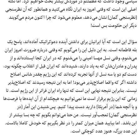
سیاسی وجود داشت که مطمئنم در موردش بیشتر بحث خواهیم کرد. اما نکته
اصلی این است که وقتی امروز به ایران نگاه می‌کنید و همانطور که آن نظرسنجی
[نظرسنجی گمان] نشان می‌دهد، معلوم می‌شود که چرا اکنون مردم می‌گویند
دیگر این حکومت بس است!
سؤال این است که آیا ایرانیان برای داشتن آینده دموکراتیک آماده‌اند، پاسخ یک
بله قاطعانه است. به این دلیل این را می‌گویم که وقتی درباره ضرورت امروز ایران
می‌شنوم، وقتی نسل مهسا امینی را می‌شنوم که در ایران کجا ایستاده‌اند و از
پدران و مادران‌شان که به یاد دارند، شنیده‌اند که ایران قبل از انقلاب چگونه بود،
دست‌کم دو یا سه نسل از آنها تجربه کرده‌اند که این رژیم چقدر شانس اصلاح
داشته اگر که واقعا اصلاح‌پذیر می‌بود! اما به این نتیجه رسیدند که اصلاح‌پذیر
نیست. بنابراین نتیجه نهایی این است که تنها راه ایران فراتر از این رژیم است. تا
زمانی که این رژیم برقرار است ما نمی‌توانیم به هیچکدام از آن ایده‌ها یا فرصت‌ها
و یا آنچه شما [در آمریکا] دارید دست پیدا کنیم. پس شنیدن این آمار [در
نظرسنجی گمان] تعجب‌آور نیست. من حتا می‌توانم بگویم که چه بسا بیشتر از
این باشد. اما بیایید همان میزان کمتر را در نظر بگیریم که خودش کاملا بالاست.
این عدد بزرگ، هنوز عدد کوچکی است.