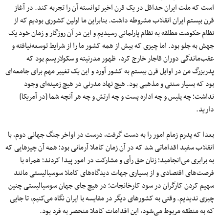
است که ملت ایران حداقل در یک قرن اخیر توانسته آن را تجربه کند. در آغاز
قرن بیستم ایران انقلاب مشروطه داشت. بنابراین ما اولین کشوری بودیم که از
نظام حکومت مطلقه به نظام پارلمانی رسیدیم و این در آن روزگار و زمان خود یک
جهش به جلو بود. اما چیزی که بیش از همه کشور ما را از شرایط توسعه‌نیافته و
عقب‌ماندگی دوران قاجار خارج کرد، ظهور مدرنیته و سکولاریسم بود که
پدربزرگ من در اوایل قرن بیستم به کشور آورد و این یک تغییر مهم برای جامعه‌ای
بود که بسیار سنتی و مذهبی بود. هیچ نهاد مدرنی در هیچ زمینه‌ای وجود
نداشت؛ چه پلیس و چه اداره پست و چه ارتش و چه هر آنچه شما [در آمریکا]
دارید.
بعدا که پدرم زمام امور را به دست گرفت، درست در اواخر جنگ جهانی دوم، با
انقلاب سفید اقداماتی شد که در آن زمان کاملا آرمانی بود؛ همه آن چیزهایی که
به برابری می‌انجامید؛ زنان حق‌ رأی و مشارکت در امور پیدا کردند؛‌ همراه با
فرصت‌های اقتصادی و از بسیاری جهات دیدگاه‌های کاملا سوسیالیستی مانند
سهیم کردن کارگران در سود کارخانجات؛ در هیچ جای جهان سوسیالیستی چنین
چیزی ندیدیم. وقتی به کشورهای دیگر در مقایسه با ایران نگاه می‌کنیم، تا جایی
که به منطقه مربوط می‌شود، این اقدامات کاملا منحصر به فرد بود.