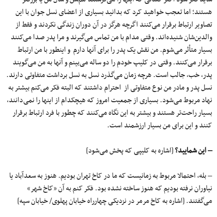
هستند؛ اما تعجب خواهید کرد که بدانید بسیاری از اعضای نسل‌ جوان با این
تصاویر ارتباط برقرار می‌کنند اگرچه هرگز در آن دوران زندگی نکردند و فقط از
والدین‌شان شنیده‌اند. وقتی مدام با من تماس می‌گیرند و مرا پدر صدا می‌کنند
بسیار متأثر می‌شوم. من نقش یک پدر را برای آنها دارم و اینطور با من ارتباط
برقرار می‌کنند. وقتی در کلیپ خودم را دو ساله می‌بینم و آنها به من می‌گویند
پدر، خب، جالب است. هرچه زمان می‌گذرد نسل به نسل برداشت متفاوتی دارند.
نسل پدر و مادر من نوع متفاوتی از احترام داشتند که البته فکر می‌کنم بیشتر به
نهاد مربوط می‌شود. بسیاری از جمعیت امروز که هیچکدام از اینها را نمی‌دانند،
بسیار راحت‌تر هستند و بیشتر به این نگاه می‌کنند که چطور با فرد ارتباط برقرار
کنند و این برای من بسیار ارزشمند است.
– این شمایید؟
[اشاره به کلیپی که پخش می‌شود]
– بله، احتمالا مربوط به زمانیست که ما در کاخ تهران بودیم. هنوز به سعدآباد یا
نیاوران نرفته بودیم که هنوز ساخته نشده بود. فکر کنم به آن «کاخ شهر»
می‌گفتند. [اشاره به کاخ مرمر در نزدیکی چهارراه خیابان پهلوی/ خیابان سپه]