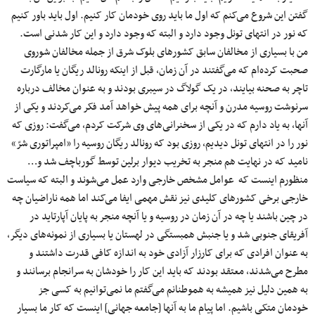
گفتن این شروع می‌کنم که اول ما باید روی خودمان کار کنیم. اول باید باور کنیم
که نور در انتهای تونل وجود دارد و البته که وجود دارد و این کار شدنی است.
من با بسیاری از مخالفان سابق کشورهای بلوک شرق از جمله مخالفان شوروی
صحبت کرده‌ام که می‌گفتند در آن زمان، قبل از اینکه رونالد ریگان یا مارگارت
تاچر به صحنه بیایند، در یک گولاگ در سیبری بودند و به عنوان مخالف درباره
سرنوشت روسیه مدرن و آنچه برای همه پیش خواهد آمد فکر می‌کردند و یکی از
آنها، به یاد دارم که در یکی از سخنرانی‌های وی شرکت کردم، می‌گفت: روزی که
نور را در انتهای تونل دیدیم، روزی بود که رونالد ریگان روسیه را «امپراتوری شرّ»
نامید که در نهایت هم منجر به تخریب دیوار برلین توسط گورباچف شد و…
منظورم اینست که عوامل مشخص خارجی وارد عمل می‌شوند و البته که سیاست
خارجی برخی کشورهای کلیدی نیز نقش مهمی ایفا می‌کند اما همه ناراضیان چه
در چین باشند یا چه در آن زمان در روسیه و یا آنچه منجر به پایان آپارتاید در
آفریقای جنوبی شد و یا جنبش همبستگی در لهستان یا بسیاری از نمونه‌های دیگر،
به عنوان افرادی که برای کارزار آزادی خود به اندازه کافی قدرت داشتند و
مطرح می‌شدند، معتقد بودند که باید این کار را خودشان به سرانجام برسانند و
به همین دلیل نیز همیشه به هموطنانم می‌گفتم ما نمی‌توانیم به کسی جز
خودمان متکی باشیم. اما پیام ما به آنها [جامعه جهانی] اینست که کار ما بسیار