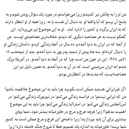
من او را به چالش نیز کشیدم زیرا می‌خواستم در مورد یک سؤال روشن شوم و به
پاسخ آن برسم که آیا واقعا او به دنبال آن هست یا نه. زیرا همه از او انتظار دارند
که به ایران برگردد و کشور را اداره کند. او به این موضوع نیز می‌پردازد. این
گفتگو نسبت به هر مصاحبه دیگری که دیدم، شفاف‌ترین مصاحبه‌ی اوست. من
از آنجا که در ایران به دنیا آمده‌ و ده سال در آنجا زندگی کردم، داستان زندگی او
را دنبال کرده‌ام. سه ماه پیش از تبعید پدر وی به دنیا آمدم. بعد از نیمه‌شب ۱۸
اکتبر ۱۹۷۸. این در خون من است چرا که در آنجا به دنیا آمدم. در آمریکا بزرگ
شدم اما ایران سرزمینی است که در آن به دنیا آمدم. به همین دلیل نیز این
مصاحبه‌ایست که مدت‌ها در انتظارش بودم.
اگر غیرایرانی هستید ممکن است بگویید چرا باید به این موضوع علاقمند باشم؟
من که ایرانی نیستم! در فرانسه زندگی می‌کنم؛ در نیویورک زندگی می‌کنم؛ در
لس‌آنجلس زندگی می‌کنم؛ در استرالیا زندگی می‌کنم؛ چرا باید به این موضوع
اهمیت بدهم؟! زیرا هرچه هرج و مرج در خاورمیانه بیشتر شود، شما بهای
بیشتری برای آن باید بپردازید! زیرا دامنه‌ی این هرج و مرج ممکن است به کشور
شما برسد! خاورمیانه به اندازه یک تصمیم خطا تا شروع جنگ فاصله دارد! زیرا