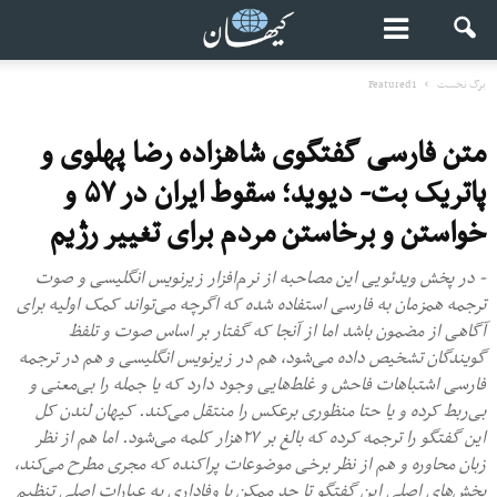
برگ نخست
Featured1
متن فارسی گفتگوی شاهزاده رضا پهلوی و
پاتریک بت- دیوید؛ سقوط ایران در ۵۷ و
خواستن و برخاستن مردم برای تغییر رژیم
- در پخش ویدئویی این مصاحبه از نرم‌افزار زیرنویس انگلیسی و صوت
ترجمه همزمان به فارسی استفاده شده که اگرچه می‌تواند کمک اولیه برای
آگاهی از مضمون باشد اما از آنجا که گفتار بر اساس صوت و تلفظ
گویندگان تشخیص داده می‌شود، هم در زیرنویس انگلیسی و هم در ترجمه
فارسی اشتباهات فاحش و غلط‌هایی وجود دارد که یا جمله را بی‌معنی و
بی‌ربط کرده و یا حتا منظوری برعکس را منتقل می‌کند. کیهان لندن کل
این گفتگو را ترجمه کرده که بالغ بر ۲۷هزار کلمه می‌شود. اما هم از نظر
زبان محاوره و هم از نظر برخی موضوعات پراکنده‌ که مجری مطرح می‌کند،
بخش‌های اصلی این گفتگو تا حد ممکن با وفاداری به عبارات اصلی تنظیم