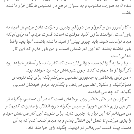
شده تا به صورت مکتوب و به عنوان مرجع در دسترس همگان قرار داشته
باشد.
- کار امروز من و کارزار من درواقع رهبری و حرکت دادن مردم از امید به
باور است. توانمندسازی کلید موفقیت است: قدرت مردم. اما برای اینکه
مردم توانمند شوند باید چیزی بیش از امید داشته باشند. آنها باید واقعا
باور داشته باشند که این کار شدنی است. و من باور دارم که این کار
شدنی است.
- پیام ما به آنها [جامعه جهانی] اینست که کار ما بسیار آسانتر خواهد بود
اگر آنها از ما حمایت کنند چون نتیجه‌اش برد- برد خواهد بود.
- من برای پادشاهی یا جمهوری تضمین نمی‌کنم بلکه برای یک نتیجه‌ی
دموکراتیک و سکولار تضمین می‌دهم و بگذارید مردم خودشان تصمیم
بگیرند که چه می‌خواهند.
- تمرکز من در حال حاضر روی مرحله‌ای است که در آن هستیم، چگونه از
شرّ این رژیم خلاص شویم؟ و سپس چگونه دوره انتقال را مدیریت کنیم؟ و
من می‌دانم که این نیاز به رهبری دارد. برای تقویت این کار من نقش خودم
را بازی می‌کنم تا عامل این انتقال باشم و به مردم کمک کنم که به آن
دست پیدا کنند. نمی‌دانم در نهایت چگونه رای خواهند داد.