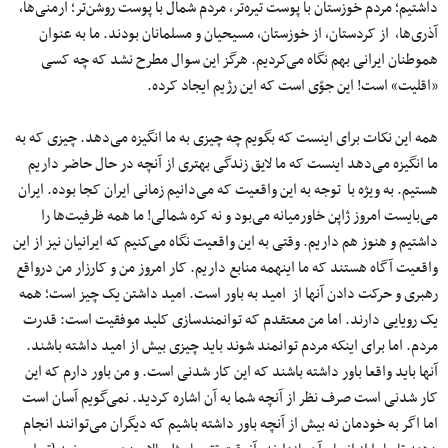
داشتیم؛ مردم خوزستان با پوست تیره‌تر، مردم شمال با پوست روشن‌تر؛‌ ارمنی‌ها،
آذری‌ها، از کردستان، از خوزستان، مسیحیان و مسلمانان بودند. ما به عنوان
هموطنان ایرانی بهم نگاه می‌کردیم. هرگز این سوال مطرح نشد که چه کسی
«اقلیت» است! این جوّی است که این رژیم ایجاد کرده.
همه این نکات برای اینست که بگویم چه چیزی به ما انگیزه می‌دهد. چیزی که به
ما انگیزه می‌دهد اینست که ما لایق زندگی بهتری از آنچه در حال حاضر داریم
هستیم. به ویژه با توجه به این واقعیت که می‌دانیم زمانی ایران کجا بوده. ایران
می‌بایست امروز ژاپن خاورمیانه می‌بود و نه کره شمالی! ما همه ظرفیت‌ها را
داشتیم و هنوز هم داریم. وقتی به این واقعیت نگاه می‌کنیم که ایرانیان نیز از این
واقعیت آگاه هستند که ما اینهمه منابع داریم. کار امروز من و کارزار من درواقع
رهبری و حرکت دادن آنها از امید به باور است. امید داشتن یک چیز است؛ همه
یک رویایی دارند. اما من معتقدم که توانمندسازی کلید موفقیت است: قدرت
مردم. اما برای اینکه مردم توانمند شوند باید چیزی بیش از امید داشته باشند.
آنها باید واقعا باور داشته باشند که این کار شدنی است. و من باور دارم که این
کار شدنی است صرف نظر از آنچه شما به آن اشاره کردید. نمی‌گویم آسان است
اما اگر به خودمان نه بیش از آنچه باور داشته باشیم که دیگران می‌توانند انجام