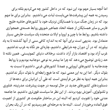
اما آنچه بسیار مهم بود این نبود که در داخل کشور چه می‌کردیم بلکه برای
رسیدن به همه این پیشرفت‌ها می‌بایست ثبات می‌داشتیم. بنابراین برای ما مهم
بود که در زمان جنگ سرد با همسایگان نزدیک خود با کشورهای حاشیه خلیج
فارس و سایر همسایگان از جمله اتحاد جماهیر شوروی روابط حسنه‌ی همجواری
داشته باشیم. روابط ما با چین و اروپا و ایالات متحده یک سیاست خارجی بسیار
متعادل بود. بدیهی است برای آنها که به اندازه کافی سنی از آنها گذشته تا به یاد
بیاورند که در آن دوران چه شرایطی داشتیم، چاره‌ای جز نگاه به غرب نداشتیم.
غرب آزاد بود و اقتصاد بازار آزاد داشت، برخلاف دنیای کمونیستی. همین نکته تا
حد زیادی توضیح می‌دهد که چرا ما بیشتر به نوعی دوجانبه بودیم و یا روابط
چندجانبه با کشورهای اروپایی و عمدتا کشورهای غربی داشتیم تا نسبت به
بلوک‌ دیگر. اما این به این معنی نبود که ما هیچ رابطه‌ای با بلوک دیگر نداشتیم.
بنابراین همه اینها به نظر من فرآیندی است که طی آن ایرانیان برای دهه‌ها از
دستاوردهای کشورهای جدید در حال توسعه در جهت پیشرفت، مدرنیته، فناوری
و تکنولوژی، آموزش بهره بردند. از این نظر ما سیاست قوی‌تری داشتیم. ما جامعه
مدنی خود را تقویت کردیم که البته این در ساختار حکومت هر کشوری از اهمیت
فوق‌العاده برخوردار است. البته ما به مرحله‌ای هم رسیدیم که در آن یک بحران