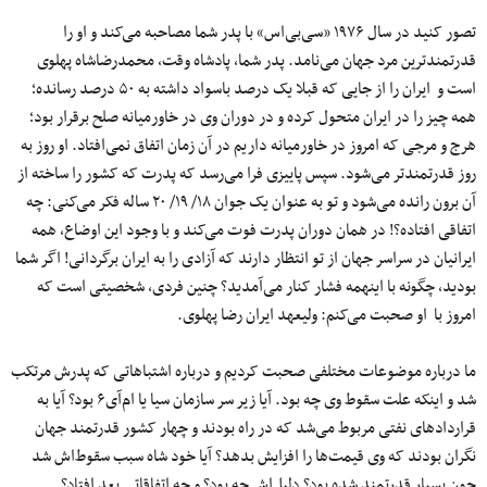
تصور کنید در سال ۱۹۷۶ «سی‌بی‌اس» با پدر شما مصاحبه می‌کند و او را
قدرتمندترین مرد جهان می‌نامد. پدر شما، پادشاه وقت، محمدرضاشاه پهلوی
است و ایران را از جایی که قبلا یک درصد باسواد داشته به ۵۰ درصد رسانده؛
همه چیز را در ایران متحول کرده و در دوران وی در خاورمیانه صلح برقرار بود؛
هرج و مرجی که امروز در خاورمیانه داریم در آن زمان اتفاق نمی‌افتاد. او روز به
روز قدرتمندتر می‌شود. سپس پاییزی فرا می‌رسد که پدرت که کشور را ساخته از
آن برون رانده می‌شود و تو به عنوان یک جوان ۱۸/ ۱۹/ ۲۰ ساله فکر می‌کنی: چه
اتفاقی افتاده؟! در همان دوران پدرت فوت می‌کند و با وجود این اوضاع، همه
ایرانیان در سراسر جهان از تو انتظار دارند که آزادی را به ایران برگردانی! اگر شما
بودید، چگونه با اینهمه فشار کنار می‌آمدید؟ چنین فردی، شخصیتی است که
امروز با او صحبت می‌کنم: ولیعهد ایران رضا پهلوی.
ما درباره موضوعات مختلفی صحبت کردیم و درباره اشتباهاتی که پدرش مرتکب
شد و اینکه علت سقوط وی چه بود. آیا زیر سر سازمان سیا یا ام‌آی۶ بود؟ آیا به
قراردادهای نفتی مربوط می‌شد که در راه بودند و چهار کشور قدرتمند جهان
نگران بودند که وی قیمت‌ها را افزایش بدهد؟ آیا خود شاه سبب سقوط‌اش شد
چون بسیار قدرتمند شده بود؟ دلیل‌اش چه بود؟ و چه اتفاقاتی بعد افتاد؟