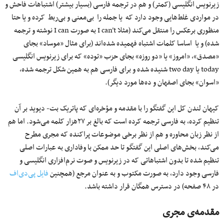
زیرنویس انگلیسی (کمتر) و هم در ترجمه فارسی (بسیار بیشتر) اشتباهات فاحش و
در مواردی غلط‌هایی وجود دارد که یا جمله را بی‌معنی و بی‌ربط کرده و یا حتا
منظوری برعکس را منتقل می‌کند (مثلا I can’t به صورت I can نوشته و ترجمه
شده) و یا اساسا کلمات اشتباه فهمیده شده‌اند (برای مثال «موساد» بجای
«مصدق»، «امروز» یا «دو روزه» بجای حزب «توده» که برای زیرنویس انگلیسی
today یا two day شنیده شده و برای فارسی هم به همین شکل ترجمه شده،
«اسوان» بجای اصفهان و ده‌ها مورد دیگر).
کیهان لندن کل این گفتگو را با مقدمه و مؤخره‌ای که پاتریک بت- دیوید بر آن
تنظیم کرده، به فارسی ترجمه کرده است که بالغ بر ۲۷هزار کلمه می‌شود. اما هم
از نظر زبان محاوره و هم از نظر برخی موضوعات پراکنده‌ که مجری مطرح
می‌کند، بخش‌های اصلی این گفتگو تا حد ممکن با وفاداری به عبارات اصلی
تنظیم شده تا بدون اشتباهاتی که در زیرنویس و صوت نرم‌افزاری انگلیسی و
فارسی وجود دارد، به صورت مکتوب و به عنوان مرجع (همچنین
فایل پی‌دی‌اف
در ۴۸ صفحه) در دسترس همگان قرار داشته باشد.
مقدمه‌ی مجری