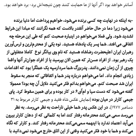
آسانتر خواهد بود اگر آنها از ما حمایت کنند چون نتیجه‌اش برد- برد خواهد بود.
-به اینکه در نهایت چه کسی برنده می‌شود، خواهیم پرداخت اما دنیا برنده
می‌شود زیرا دما در حال حاضر آنقدر بالاست که همه نگرانند که مبادا این شرایط
تشدید شود. ولی فعلا می‌خواهم در اینباره صحبت کنم که طی این مرحله چه
اتفاقی می‌افتد. شما پسر یک پادشاه هستید. نوه یکی از محترم‌ترین و ترس‌آورین
رهبران ایران اعلیحضرت رضاشاه هستید که نام وی بیانگر نوع کاملا متفاوتی از
یک رهبر بود. از افراد مسن‌تر که همین الان بپرسید یا از افراد جوان‌تر آنها واقعا
چیزی از آن زمان نمی‌دانند. پدربزرگ شما سردارسپه یک عملگرا بود که اقدامات
زیادی انجام داد. اما می‌خواهم درباره پدر شما و اتفاقاتی که منجر به سقوط
ایران شد صبحت کنم. می‌خواهم بدانم فکر می‌کنید دلایل آن چه بود؟ معمولا
گفته می‌شود که دست سیا و ام‌آی‌۶ در کار بوده و برای همین سقوط کرد. پای
جیمی کارتر در میان بوده
[نمایش عکس شاه فقید و جیمی کارتر مربوط به ۳۱
دسامبر ۱۹۷۷]
. در این عکس پدر شما خیلی ناراحت به نظر می‌رسد. به نظر
می‌رسد سعی می‌کند محترمانه رفتار کند اما به کلماتی که از دهان کارتر بیرون
می‌آید اعتماد ندارد با اینهمه سعی‌می‌کند محترمانه رفتار کند. و کارتر که نگاه
می‌کند و شما با خود فکر می‌کنید وقتی از این اتاق خارج می‌شود نمی‌دانید با