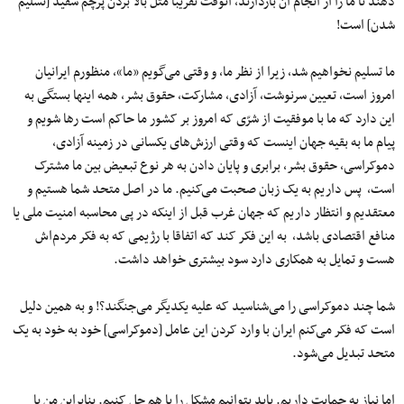
دهند تا ما را از انجام آن بازدارند، آنوقت تقریبا مثل بالا بردن پرچم سفید [تسلیم
شدن] است!
ما تسلیم نخواهیم شد، زیرا از نظر ما، و وقتی می‌گویم «ما»، منظورم ایرانیان
امروز است، تعیین سرنوشت، آزادی، مشارکت، حقوق بشر، همه اینها بستگی به
این دارد که ما با موفقیت از شرّی که امروز بر کشور ما حاکم است رها شویم و
پیام ما به بقیه جهان اینست که وقتی ارزش‌های یکسانی در زمینه آزادی،
دموکراسی، حقوق بشر، برابری و پایان دادن به هر نوع تبعیض بین ما مشترک
است، پس داریم به یک زبان صحبت می‌کنیم. ما در اصل متحد شما هستیم و
معتقدیم و انتظار داریم که جهان غرب قبل از اینکه در پی محاسبه امنیت ملی یا
منافع اقتصادی باشد، به این فکر کند که اتفاقا با رژیمی که به فکر مردم‌اش
هست و تمایل به همکاری دارد سود بیشتری خواهد داشت.
شما چند دموکراسی را می‌شناسید که علیه یکدیگر می‌جنگند؟! و به همین دلیل
است که فکر می‌کنم ایران با وارد کردن این عامل [دموکراسی] خود به خود به یک
متحد تبدیل می‌شود.
اما نیاز به حمایت داریم. باید بتوانیم مشکل را با هم حل کنیم. بنابراین من با