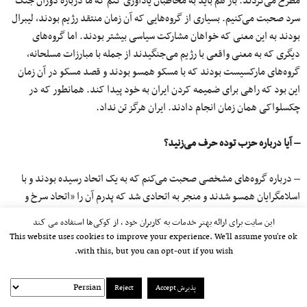
مطرح می‌کردند. باز هم باید به مخاطبان یادآوری کنم که ما درباره دوران جنگ
سرد صحبت می‌کنیم. بسیاری از گروه‌هایی که آن زمان منتقد رژیم بودند، لیبرال
بودند به این معنی که خواهان مشارکت سیاسی بیشتر بودند. اما گروه‌های
دیگری که به معنی واقعی با رژیم می‌جنگیدند از جمله با مبارزات مسلحانه،
گروه‌های مارکسیست بودند که با مسکو همسو بودند و قصد مسکو در آن زمان
این بود که راهی برای ضمیمه کردن ایران به خود پیدا کند. همانطور که در
چکسلواکی همان زمان انجام دادند. ایران هرگز تن نداد.
– آیا درباره حزب توده حرف می‌زنید؟
– درباره گروه‌های مشخصی صحبت می‌کنم که به یک اتحاد رسیده بودند و با
اسلامگرایان همسو شدند و منجر به اتحادی شد که پدرم آن را «اتحاد سرخ و
سیاه» نامید که سرخ‌ در آن کمونیست‌ها و سیاه نیز اسلامگرایان هستند.
این سایت برای ارائه بهتر خدمات به کاربران خود ، از کوکی‌ها استفاده می کند
This website uses cookies to improve your experience. We'll assume you're ok
-اینکه سخنگوی حزب توده قبل از پدر شما مصدق بود به عنوان یکی از کسانی
with this, but you can opt-out if you wish.
که جامعه کمونیست‌ها را نمایندگی می‌کرد، ادعای درستی است؟
پذیرش Accept
Reject
-درواقع بیشتر مردم فراموش کرده‌اند که پدرم در آن زمان مصدق را به عنوان