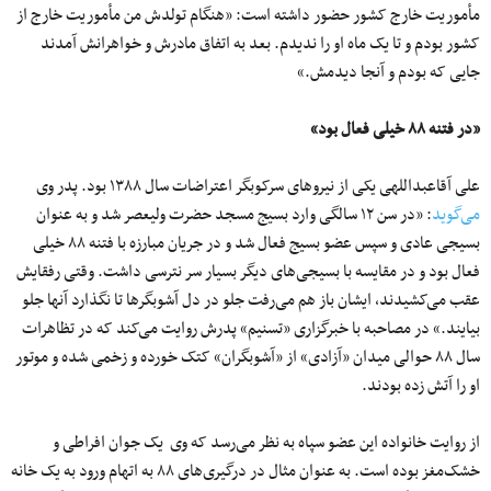
مأموریت خارج کشور حضور داشته است: «هنگام تولدش من مأموریت خارج از
کشور بودم و تا یک ماه او را ندیدم. بعد به اتفاق مادرش و خواهرانش آمدند
جایی که بودم و آنجا دیدمش.»
«در فتنه ۸۸ خیلی فعال بود»
علی آقاعبداللهی یکی از نیروهای سرکوبگر اعتراضات سال ۱۳۸۸ بود. پدر وی
می‌گوید
: «در سن ۱۲ سالگی وارد بسیج مسجد حضرت ولیعصر شد و به عنوان
بسیجی عادی و سپس عضو بسیج فعال شد و در جریان مبارزه با فتنه ۸۸ خیلی
فعال بود و در مقایسه با بسیجی‌های دیگر بسیار سر نترسی داشت. وقتی رفقایش
عقب می‌کشیدند، ایشان باز هم می‌رفت جلو در دل آشوبگرها تا نگذارد آنها جلو
بیایند.» در مصاحبه با خبرگزاری «تسنیم» پدرش روایت می‌کند که در تظاهرات
سال ۸۸ حوالی میدان «آزادی» از «آشوبگران» کتک خورده و زخمی شده و موتور
او را آتش زده بودند.
از روایت خانواده این عضو سپاه به نظر می‌رسد که وی یک جوان افراطی و
خشک‌مغز بوده است. به عنوان مثال در درگیری‌های ۸۸ به اتهام ورود به یک خانه