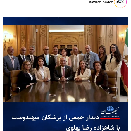
kayhanlondon