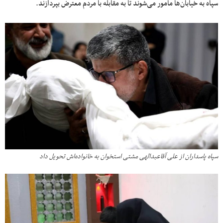
سپاه به خیابان‌ها مأمور می‌شوند تا به مقابله با مردم معترض بپردازند.
سپاه پاسداران از علی آقاعبدالهی مشتی استخوان به خانواده‌اش تحویل داد