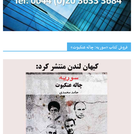
فروش کتاب «سوریه: چاله عنکبوت»