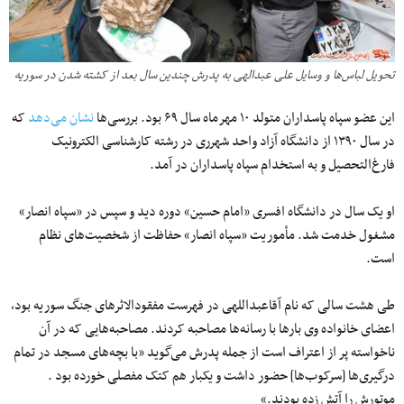
تحویل لباس‌ها و وسایل علی عبدالهی به پدرش چندین سال بعد از کشته شدن در سوریه
این عضو سپاه پاسداران متولد ۱۰ مهرماه سال ۶۹ بود. بررسی‌ها
نشان می‌دهد
که
در سال ۱۳۹۰ از دانشگاه آزاد واحد شهرری در رشته کارشناسی الکترونیک
فارغ‌التحصیل و به استخدام سپاه پاسداران در آمد.
او یک سال در دانشگاه افسری «امام حسین» دوره دید و سپس در «سپاه انصار»
مشغول خدمت شد. مأموریت «سپاه انصار» حفاظت از شخصیت‌های نظام
است.
طی هشت سالی که نام آقاعبداللهی در فهرست مفقودالاثرهای جنگ سوریه بود،
اعضای خانواده وی بارها با رسانه‌ها مصاحبه کردند. مصاحبه‌هایی که در آن
ناخواسته پر از اعتراف است از جمله پدرش می‌گوید «با بچه‌های مسجد در تمام
درگیری‌ها [سرکوب‌ها] حضور داشت و یکبار هم کتک مفصلی خورده بود .
موتورش را آتش زده بودند.»