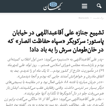
برگ نخست
Featured1
تشییع جنازه علی آقاعبداللهی در خیابان
پاستور؛ سرکوبگر «سپاه حفاظت انصار» که
در خان‌‌طومان سرش را به باد داد!
-پدر علی آقاعبداللهی به «تسنیم» می‌گوید: «من اول انقلاب کمیته‌ای
بودم و بازنشسته مجلس شورای اسلامی هستم... روز تولد علی (مهرماه
۶۹) در مأموریت خارج از کشور بودم... تا یک ماه او را ندیدم. بعد به
اتفاق مادرش و خواهرانش آمدند جایی که بودم و آنجا دیدمش».
-«در جریان مبارزه با فتنه ۸۸ خیلی فعال بود و در مقایسه با بسیجی‌های
دیگر بسیار سر نترسی داشت. وقتی رفقایش عقب می‌کشیدند، ایشان باز
هم می‌رفت جلو در دل آشوبگرها تا نگذارد آنها جلو بیایند».
- مادر علی آقاعبداللهی می‌گوید: «علی آقا از ۱۸ سالگی می‌گفت برایم زن
بگیرید». پدر علی مخالف رفتنش به سوریه بوده و به وی گفته بود «شما