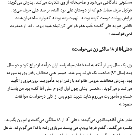
مسکونی دادگاهی می‌شود و صاحبخانه از وی شکایت می‌کند. پدرش می‌گوید:
«وکیل طرف مقابل هم که از دوستان علی بود البته، بر ضد علی حرف می‌زد.
برایش پرونده درست کرده بودند. تهمت زده بودند که وارد ساختمان شده…
قاضی هم به علی گفت: خُب عذرخواهی کن تمام شود برود… اما او معذرت
نمی‌خواست.»
«علی‌آقا از ۱۸ سالگی زن می‌خواست»
وی یک سال پس از آنکه به استخدام سپاه پاسداران درآمد ازدواج کرد و دو سال
بعد (سال ۹۳) صاحب یک فرزند پسر شد. همسر علی مخالف رفتن وی به سوریه
بود. پدرش مخالفت عروس خانواده با رفتن او به مأموریت برون‌مرزی را تأیید
می‌کند و می‌گوید: «همسر ایشان چون اول ازدواج علی آقا گفته بود من پاسدار
هستم و مأموریت می‌روم شاید شهید شوم پس از کلی درخواست موافقت
ننمود.»
مادر علی آقاعبداللهی می‌گوید: «علی آقا از ۱۸ سالگی می‌گفت برایم زن بگیرید.
یکسره می‌گفت. گفتم هرجا برویم، می‌پرسند سربازی رفته یا نه؟ می‌گویم نه. شاغل