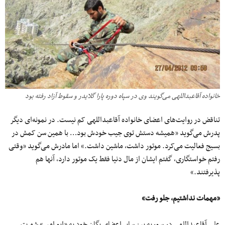
خانواده آقاعبداللهی می‌گویند وی در سپاه دوره پارا گلایدر و سقوط آزاد رفته بود
تناقض در روایت‌های اعضای خانواده آقاعبداللهی کم نیست. در نمونه‌ای دیگر
پدرش می‌گوید «همیشه دستش توی جیب خودش بود… با همین سن کمش در
بسیج فعالیت می‌کرد. موتور داشت، ماشین داشت.» اما مادرش می‌گوید «وقتی
رفتم خواستگاری، گفتم ایشان از مال دنیا فقط یک موتور دارد، آنها هم
پذیرفتند.»
«مهمات نداشتیم، جلو رفت»
علی آقاعبداللهی در سوریه بین سایر اعضای یگان خود به «ابو امیر» شهرت