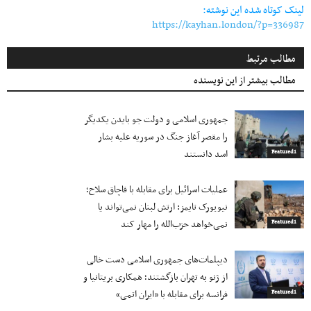
لینک کوتاه شده این نوشته:
https://kayhan.london/?p=336987
مطالب مرتبط
مطالب بیشتر از این نویسنده
جمهوری اسلامی و دولت جو بایدن یکدیگر
را مقصر آغاز جنگ در سوریه علیه بشار
اسد دانستند
Featured1
عملیات اسرائیل برای مقابله با قاچاق سلاح؛
نیویورک تایمز: ارتش لبنان نمی‌تواند یا
نمی‌خواهد حزب‌الله را مهار کند
Featured1
دیپلمات‌های جمهوری اسلامی دست خالی
از ژنو به تهران بازگشتند؛ همکاری بریتانیا و
فرانسه برای مقابله با «ایران اتمی»
Featured1