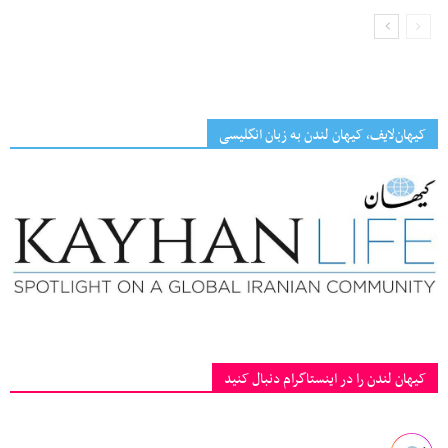
کیهان‌لایف، کیهان لندن به زبان انگلیسی
کیهان لندن را در اینستاگرام دنبال کنید