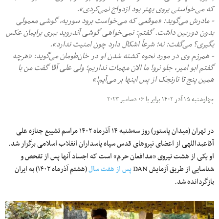
که می‌خواستی بروی بهتر بود ازدواج نمی‌کردی».
- مادرش می‌گوید: «موقعی که می‌خواست برود سوریه، گوشی معمولی
بدون دوربین داشت. گفتم: نمی‌خواهی گوشی آندروید ببری برایمان عکس
بگیری؟ می‌گفت: نه؛ شرعاً اشکال دارد چون امنیت ندارد».
- همرزم وی در مورد نحوه کشته شدن او در خان‌طومان می‌گوید: «هرچه
گفتم ابو امیر، جلو نرو! ما الان مهمات نداریم؛ ولی علی آقا گفت من با
همین پنج تا نارنجک از پس اینها بر می‌آیم!»
چهارشنبه ۱۵ آذر ۱۴۰۲ برابر با ۰۶ دسامبر ۲۰۲۳
در تهران (میدان پاستور) روز سه‌شنبه ۱۴ آذرماه ۱۴۰۲ مراسم تشییع جنازه علی
‌آقاعبداللهی از اعضای نیروهای قدس سپاه پاسداران انقلاب اسلامی برگزار شد.
او یکی از هشت نیروی «مدافعان حرم» است که اجساد آنها پس از تفحص و
شناسایی از طریق آزمایش DAN
پس از هفت سال
(هشتم آذرماه ۱۴۰۲) به ایران
بازگردانده شد.