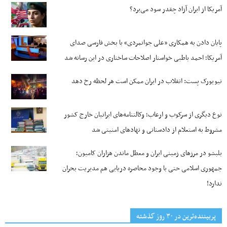
آمریکا از ایران آزاد چقدر سود می‌برد؟
پایان دادن به همکاری «علی جوانمردی» با بخش فارسی صدای
آمریکا؛ احمد باطبی خواستار اصلاحات ساختاری در این رسانه شد
نیویورک پست: انقلاب در ایران ممکن است هر لحظه رخ دهد
نوع دیگری از سرکوب و ارعاب؛ وکالتنامه‌های ایرانیان خارج کشور
مشروط به استعلام از دادستانی و نهادهای امنیتی شد
بلبشو در مرزهای زمینی ایران و معطل ماندن هزاران کامیون؛
جمهوری اسلامی حتی با وجود محاصره دریایی هم مدیریت بحران
ندارد!
پربیننده‌ترین‌ در ۳۰ روز گذشته