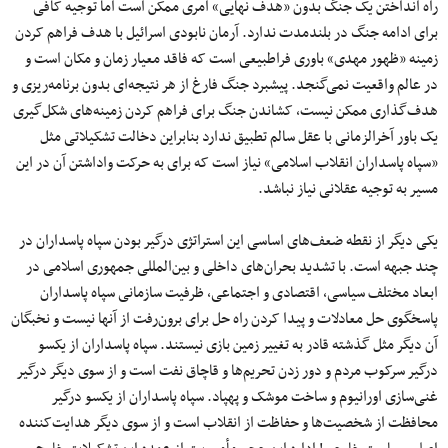
راه انداختن یک جنگ بدون «هدف نهایی» امری ممکن است اما توجیه کافی
برای ادامه جنگ در بلندمدت ندارد. آرمان نابودی اسرائیل با هدف فراهم کردن
زمینه «ظهور مهدی» باوری فراطبیعی است که فاقد معیار زمان و مکان است و
در عالم واقعیت نمی‌گنجد. پیشبرد جنگ فارغ از هر نتیجه‌ای بدون برنامه‌ریزی و
هدف‌گذاری ممکن نیست، کشاندن جنگ برای فراهم کردن زمینه‌های شکل‌گیری
یک باور آخرالزمانی با عقل سالم تطبیق ندارد بنابراین دخالت تشکیلاتی مثل
«سپاه پاسداران انقلاب اسلامی» نیاز است که برای به حرکت واداشتن آن در این
مسیر به توجیه عقلانی نیاز نباشد.
یکی دیگر از نقطه ضعف‌های اساسی این استراتژی درگیر بودن سپاه پاسداران در
چند جبهه است. با تشدید بحران‌های داخلی و بین‌المللی جمهوری اسلامی در
ابعاد مختلف سیاسی، اقتصادی و اجتماعی، ظرفیت سازمانی سپاه پاسداران
پاسخگوی حل معادلات و پیدا کردن راه‌ حل برای برون‌رفت از آنها نیست و نخبگان
آن دیگر مثل گذشته قادر به تغییر زمین بازی نیستند. سپاه پاسداران از یکسو
درگیر سرکوب مردم و دور زدن تحریم‌ها و قاچاق نفت است و از سوی دیگر درگیر
غنی‌سازی اورانیوم و ساخت موشک و پهپاد. سپاه پاسداران از یکسو درگیر
محافظت از شخصیت‌ها و حفاظت از انقلاب است و از سوی دیگر هدایت‌کننده