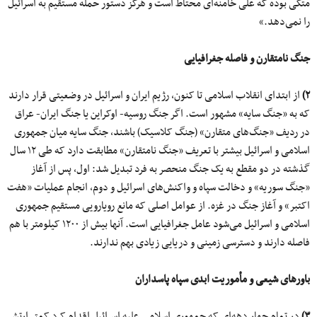
متکی بوده که علی خامنه‌ای محتاط است و هرگز دستور حمله مستقیم به اسرائیل
را نمی‌‎دهد.»
جنگ نامتقارن و فاصله جغرافیایی
۲)
از ابتدای انقلاب اسلامی تا کنون، رژیم ایران و اسرائیل در وضعیتی قرار دارند
که به «جنگ سایه» مشهور است. اگر جنگ روسیه- اوکراین یا جنگ ایران- عراق
در ردیف «جنگ‌های متقارن» (جنگ کلاسیک) باشند، جنگ سایه میان جمهوری
اسلامی و اسرائیل بیشتر با تعریف «جنگ نامتقارن» مطابقت دارد که طی ۱۲ سال
گذشته در دو مقطع به یک جنگ منحصر به فرد تبدیل شد: اول، پس از آغاز
«جنگ سوریه» و دخالت سپاه و واکنش‌های اسرائیل و دوم، انجام عملیات «هفت
اکتبر» و آغاز جنگ در غزه. از عوامل اصلی‌ که مانع رویارویی مستقیم جمهوری
اسلامی و اسرائیل می‌شود عامل جغرافیایی است. آنها بیش از ۱۲۰۰ کیلومتر با هم
فاصله دارند و دسترسی زمینی و دریایی زیادی بهم ندارند.
باورهای شیعی و مأموریت ابدی سپاه پاسداران
۳)
در تمام چهار دهه‌ای که جمهوری اسلامی علیه اسرائیل اقدام کرد کمتر ارتش