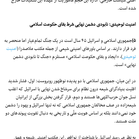
اصلی سیاست خارجی! اداره این حجم مأموریت از عهده این تشکیلات خارج
شده است.
امنیت توحیدی: نابودی دشمن نهایی شرط بقای حکومت اسلامی
۵)
جمهوری اسلامی و اسرائیل ۴۵ سال است در یک جنگ تمام‌عیار اما منحصر به
فرد قرار دارند. بر اساس باورهای امنیتی شیعی از جمله مکتب ملاصدرا (
امنیت
توحیدی
)، «ایجاد و بقای حکومت اسلامی» مستلزم «جنگ تا نابودی دشمن
نهایی» است.
در این میان، جمهوری اسلامی با دو پدیده نوظهور روبروست: اول، فشار شدید
اقلیت بنیادگرای شیعه درون نظام برای سرشاخ شدن نهایی با اسرائیل که اغلب
نسل جوان حزب‌اللهی‌ها هستند و دوم، قرار گرفتن بخش بزرگی از ایرانیان
شیعه‌زاده در صف مخالفان جمهوری اسلامی که نه تنها اسرائیل و یهود را دشمن
خود نمی‌دانند بلکه بر اساس هویت ملّی و تاریخی به دنبال تقویت پیوندهای دو
ملت هستند.
به نظر می‌رسد اسرائیل با شناخت از نواقص این مکتب امنیتی شیعه و عمق