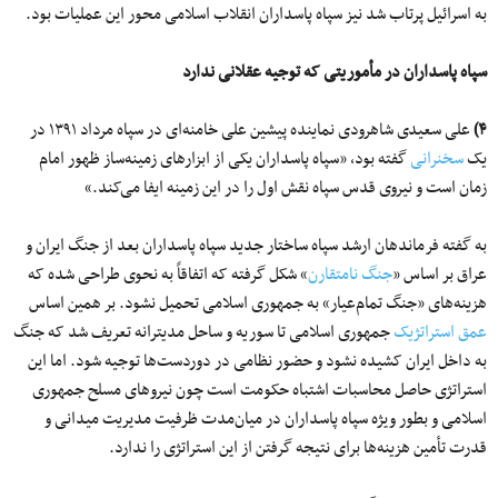
به اسرائیل پرتاب شد نیز سپاه پاسداران انقلاب اسلامی محور این عملیات بود.
سپاه پاسداران در مأموریتی که توجیه عقلانی ندارد
۴)
علی سعیدی شاهرودی نماینده پیشین علی خامنه‌ای در سپاه مرداد ۱۳۹۱ در
یک
سخنرانی
گفته بود، «سپاه پاسداران یکی از ابزارهای زمینه‌ساز ظهور امام
زمان است و نیروی قدس سپاه نقش اول را در این زمینه ایفا می‌کند.»
به گفته فرماندهان ارشد سپاه ساختار جدید سپاه پاسداران بعد از جنگ ایران و
عراق بر اساس «
جنگ نامتقارن
» شکل گرفته که اتفاقاً به نحوی طراحی شده که
هزینه‌های «جنگ تمام‌عیار» به جمهوری اسلامی تحمیل نشود. بر همین اساس
عمق استراتژیک
جمهوری اسلامی تا سوریه و ساحل مدیترانه تعریف شد که جنگ
به داخل ایران کشیده نشود و حضور نظامی در دوردست‌ها توجیه شود. اما این
استراتژی حاصل محاسبات اشتباه حکومت است چون نیروهای مسلح جمهوری
اسلامی و بطور ویژه سپاه پاسداران در میان‌مدت ظرفیت مدیریت میدانی و
قدرت تأمین هزینه‌ها برای نتیجه گرفتن از این استراتژی را ندارد.