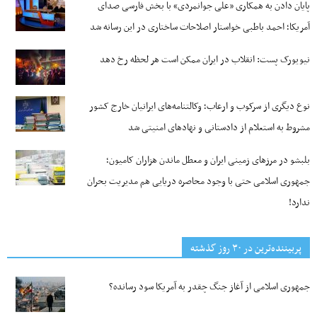
پایان دادن به همکاری «علی جوانمردی» با بخش فارسی صدای
آمریکا؛ احمد باطبی خواستار اصلاحات ساختاری در این رسانه شد
نیویورک پست: انقلاب در ایران ممکن است هر لحظه رخ دهد
نوع دیگری از سرکوب و ارعاب؛ وکالتنامه‌های ایرانیان خارج کشور
مشروط به استعلام از دادستانی و نهادهای امنیتی شد
بلبشو در مرزهای زمینی ایران و معطل ماندن هزاران کامیون؛
جمهوری اسلامی حتی با وجود محاصره دریایی هم مدیریت بحران
ندارد!
پربیننده‌ترین‌ در ۳۰ روز گذشته
جمهوری اسلامی از آغاز جنگ چقدر به آمریکا سود رسانده؟