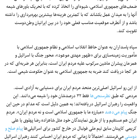
ضعف‌های جمهوری اسلامی، شیوه‌ای را اتخاذ کرده که با تحریک باورهای شیعه
آنها را به میدان عمل بکشاند که با کمترین هزینه‌ها بیشترین بهره‌برداری را داشته
باشد و از آنطرف موقعیت مناسب فعلی خود را در بین ایرانیان وطن‌دوست
تقویت کند.
سپاه پاسداران به عنوان حافظ انقلاب اسلامی و نظام جمهوری اسلامی با
مأموریت زمینه‌سازی برای «ظهور مهدی موعود»، محور جنگ با اسرائیل و
همزمان پیشران ماشین سرکوب علیه مردم ایران است، بنابراین هر ضربه‌ای که در
هر کجا دریافت کند ضربه به جمهوری اسلامی به عنوان حکومت شیعی است.
از این رو اسرائیل اصلی‌ترین متحد مردم ایران برای دستیابی به آزادی است.
مردمی که طبق
نظرسنجی‌ها
فقط ۳۲ درصدشان خود را شیعه می‌دانند. این
واقعیت را رهبران اسرائیل دریافته‌اند؛ به همین دلیل است که مدام در حین این
جنگ
پیام می‌دهند
«مبارزه ما با جمهوری اسلامی است و نه مردم ایران». مردم
ایران هم مستقیم و یا از طریق نمایندگان خود مثل شاهزاده رضا پهلوی یا علی
کریمی کاپیتان سابق تیم ملی فوتبال در خارج کشور برای اسرائیلی‌ها
پیام صلح و
دوستی
می‌فرستند. احتمالاً تا زمانی که مردم ایران احساس کنند رهبران اسرائیل