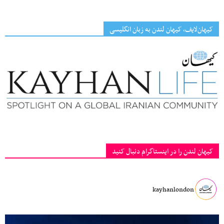
کیهان‌لایف، کیهان لندن به زبان انگلیسی
کیهان لندن را در اینستاگرام دنبال کنید
kayhanlondon