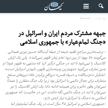
برگ نخست
Featured1
جبهه مشترک مردم ایران و اسرائیل در
«جنگ تمام‌عیار» با جمهوری اسلامی
- برجسته‌ترین مراجع تقلید شیعه از جمله آیت‌الله حسین نوری همدانی
می‌گویند «تا یهود از بین نرود امام زمان ظهور نمی‌کند». ولی یک ارتش
کلاسیک را نمی‌شود تا ابد در جنگی درگیر کرد که منتهی به ظهور شود! او
بدون تعارف می‌گوید «مهمترین زمینه‌سازی ظهور، نابودی اسرائیل است».
-تشکیل «حزب‌الله» و «سپاه قدس» درواقع پرکردن خلاء نیروهای مسلح
متعارف برای جدال دائمی با اسرائیل بود زیرا یک جنگ متقارن را عمدتاً
نمی‌توان بطور دائم و برای همیشه ادامه داد؛ یک ارتش کلاسیک را نیز
نمی‌توان تا ابد در جنگ دائمی نگه داشت. این در حالیست که جمهوری
اسلامی به «جنگ با اسرائیل» نیاز ابدی دارد.
-جمهوری اسلامی و اسرائیل ۴۵ سال است در یک جنگ تمام‌عیار اما