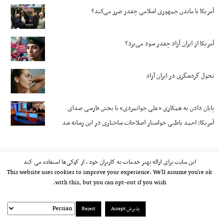
آمریکا با ماندن جمهوری اسلامی چقدر ضرر می‌کند؟
آمریکا از ایران آزاد چقدر سود می‌برد؟
تحول گردشگری در ایران آزاد
پایان دادن به همکاری «علی جوانمردی» با بخش فارسی صدای
آمریکا؛ احمد باطبی خواستار اصلاحات ساختاری در این رسانه شد
این سایت برای ارائه بهتر خدمات به کاربران خود ، از کوکی‌ها استفاده می کند
This website uses cookies to improve your experience. We'll assume you're ok
with this, but you can opt-out if you wish.
پذیرش Accept
Reject
kayhan.london 2000-2026©
خط مشی استفاده مجاز از وب‌سایت