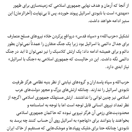
از آنجا که آرمان و هدف نهایی جمهوری اسلامی که زمینه‌سازی برای ظهور
«مهدی» است با نابودی اسرائیل پیوند خورده، پس تا بی‌نهایت [آخرالزمان] این
ستیز ادامه خواهد داشت.
تشکیل «حزب‌الله» و «سپاه قدس» درواقع پرکردن خلاء نیروهای مسلح متعارف
برای جدال دائمی با اسرائیل بود زیرا یک جنگ متقارن را عمدتاً نمی‌توان بطور
دائم و برای همیشه ادامه داد؛ یک ارتش کلاسیک را نیز نمی‌توان تا ابد در جنگ
دائمی نگه داشت. این در حالیست که جمهوری اسلامی به «جنگ با اسرائیل»
نیاز ابدی دارد.
حزب‌الله و سپاه پاسداران و گروه‌های نیابتی از نظر بنیه نظامی هرگز ظرفیت
نابودی اسرائیل را ندارند. چنانکه ارتش‌های بزرگ و مجهز دولت‌های عرب
اسلامی نیز چنین توانی را نداشتند. ارتش مستهلک جمهوری اسلامی اگرچه از
نظر تعداد نیروی انسانی قابل توجه است اما با توجه به اساسنامه و
محدودیت‌های رزمی آن هرگز نیرویی نبوده که حاکمان جمهوری اسلامی
بخواهند یا بتوانند برای «تهاجم» به اسرائیل روی آن حساب کنند چه برسد به
نابودی؛ چنانکه حتا برای شلیک پهپادها و موشک‌هایی که مستقیم از خاک ایران