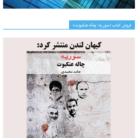
فروش کتاب «سوریه: چاله عنکبوت»