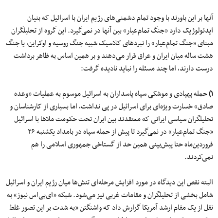
آنها بر این باورند با وجود تمام دشمنی‌های رژیم ایران با اسرائیل که بنیان
ایدئولوژیک دارد «جنگ تمام‌عیار» بین آنها در نمی‌گیرد. این گروه از تحلیلگران
مبنای «جنگ تمام‌عیار» را نبردهای کلاسیک شبیه جنگ روسیه و اوکراین، یا جنگ
هشت ساله میان ایران و عراق قرار می‌دهند و بر همین اساس به ظاهر برداشت
درست دارند، اما چند مسئله را نباید نادیده گرفت:
۱)
حمله پهپادی و موشکی سپاه پاسداران به اسرائیل موسوم به عملیات «وعده
صادق» خسارت ویژه‌ای برای اسرائیل در پی نداشت، اما بسیاری از کارشناسان و
تحلیلگران سیاسی ایرانی که معتقدند بین ایران تحت حکومت ملاها با اسرائیل
«جنگ تمام‌عیار» در نمی‌گیرد تا پیش از حمله سپاه در بامداد یکشنبه ۲۶
فروردین‌ماه حتا پیش‌بینی همین حد از گستاخی جمهوری اسلامی را هم
نمی‌کردند.
البته نقص این دیدگاه در مورد افزایش مرحله‌ای تنش‌ها میان رژیم ایران و اسرائیل
شامل بخشی از تحلیلگران و مقامات غربی نیز می‌شود. شبکه «ای‌بی‌اس نیوز» به
نقل از یک مقام ارشد آمریکا گزارش داد که واشنگتن «به شدت بر این تصور غلط