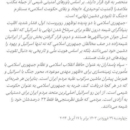
منحصر به فرد قرار دارند. بر اساس باورهای امنیتی شیعی از جمله مکتب
ملاصدرا (امنیت توحیدی)، «ایجاد و بقای حکومت اسلامی» مستلزم
«جنگ تا نابودی دشمن نهایی» است.
-جمهوری اسلامی با دو پدیده نوظهور روبروست: اول، فشار شدید اقلیت
بنیادگرای شیعه درون نظام برای سرشاخ شدن نهایی با اسرائیل که اغلب
نسل جوان حزب‌اللهی‌ها هستند و دوم، قرار گرفتن بخش بزرگی از ایرانیان
شیعه‌زاده در صف مخالفان جمهوری اسلامی که نه تنها اسرائیل و یهود را
دشمن خود نمی‌دانند بلکه بر اساس هویت ملّی و تاریخی به دنبال تقویت
پیوندهای دو ملت هستند.
- سپاه پاسداران به عنوان حافظ انقلاب اسلامی و نظام جمهوری اسلامی با
مأموریت زمینه‌سازی برای «ظهور مهدی موعود»، محور جنگ با اسرائیل و
همزمان پیشران ماشین سرکوب علیه مردم ایران است. بنابراین هر ضربه‌ای
که در هر کجا دریافت کند، ضربه به جمهوری اسلامی به عنوان حکومت
شیعی است. از این رو اسرائیل اصلی‌ترین متحد مردم ایران برای دستیابی
به آزادی است. مردمی که طبق نظرسنجی‌ها فقط ۳۲ درصدشان خود را
شیعه می‌دانند.
چهارشنبه ۲۹ فروردین ۱۴۰۳ برابر با ۱۷ آپریل ۲۰۲۴