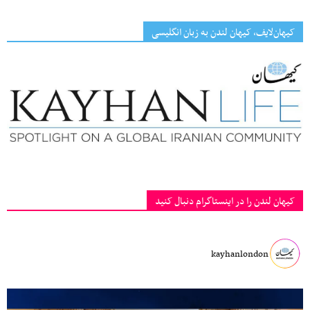
کیهان‌لایف، کیهان لندن به زبان انگلیسی
کیهان لندن را در اینستاگرام دنبال کنید
kayhanlondon