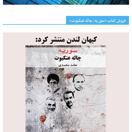
فروش کتاب «سوریه: چاله عنکبوت»