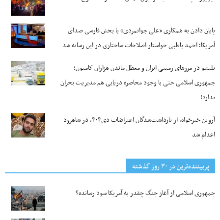
پایان دادن به همکاری «علی جوانمردی» با بخش فارسی صدای
آمریکا؛ احمد باطبی خواستار اصلاحات ساختاری در این رسانه شد
بلبشو در مرزهای زمینی ایران و معطل ماندن هزاران کامیون؛
جمهوری اسلامی حتی با وجود محاصره دریایی هم مدیریت بحران
ندارد!
آروین خیرخواه، از بازداشت‌شدگان اعتراضات دی۴۰۴، در شاهرود
اعدام شد
پربیننده‌ترین‌ در ۳۰ روز گذشته
جمهوری اسلامی از آغاز جنگ چقدر به آمریکا سود رسانده؟