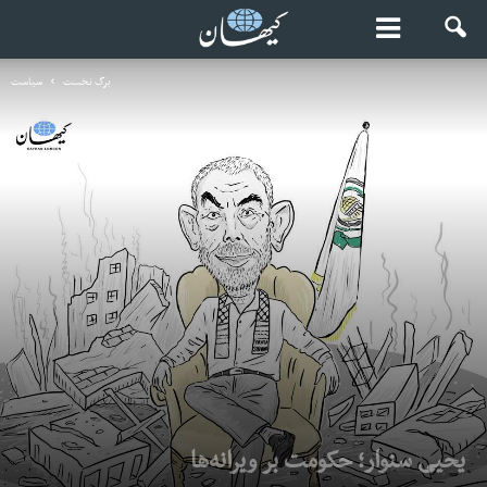
برگ نخست
سیاست
یحیی سنوار؛ حکومت بر ویرانه‌ها