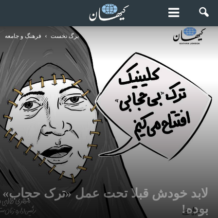
برگ نخست
فرهنگ و جامعه
لابد خودش قبلا تحت عمل «ترک حجاب»
بوده!