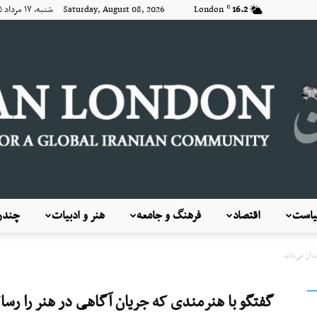
16.2
London
Saturday, August 08, 2026 شنبه, ۱۷ مرداد ۱۴۰۵
C
است
اقتصاد
فرهنگ و جامعه
هنر و ادبیات
چندرس
KayhanLondon
 آن می‌داند
گفتگو با هنرمندی که جریان آگاهی در هنر را رسا