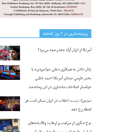
پربیننده‌ترین‌ در ۷ روز گذشته
آمریکا از ایران آزاد چقدر سود می‌برد؟
پایان دادن به همکاری «علی جوانمردی» با
بخش فارسی صدای آمریکا؛ احمد باطبی
خواستار اصلاحات ساختاری در این رسانه شد
نیویورک پست: انقلاب در ایران ممکن است هر
لحظه رخ دهد
نوع دیگری از سرکوب و ارعاب؛ وکالتنامه‌های
ایرانیان خارج کشور مشروط به استعلام از