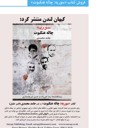
فروش کتاب «سوریه: چاله عنکبوت»