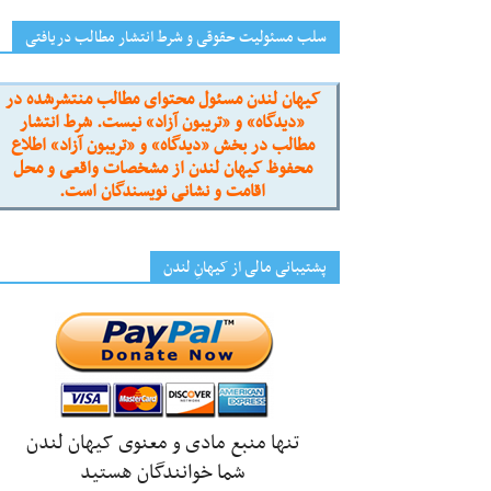
سلب مسئولیت حقوقی و شرط انتشار مطالب دریافتی
کیهان لندن مسئول محتوای مطالب منتشرشده در
«دیدگاه» و «تریبون آزاد» نیست. شرط انتشار
مطالب در بخش «دیدگاه» و «تریبون آزاد» اطلاع
محفوظ کیهان لندن از مشخصات واقعی و محل
اقامت و نشانی نویسندگان است.
پشتیبانی مالی از کیهانِ لندن
تنها منبع مادی و معنوی کیهان لندن
شما خوانندگان هستید