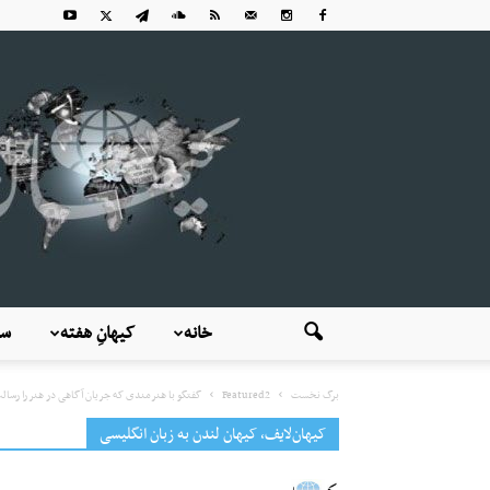
خانه
کیهانِ هفته
سی
برگ نخست
Featured2
گفتگو با هنرمندی که جریان آگاهی در هنر را رسالت
کیهان‌لایف، کیهان لندن به زبان انگلیسی