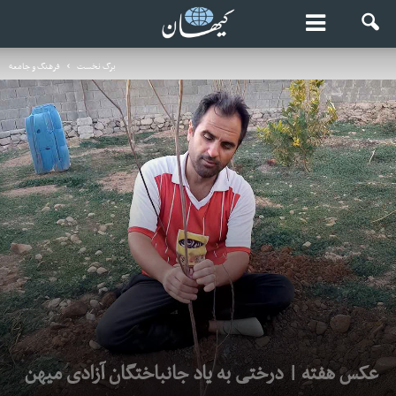
برگ نخست
فرهنگ و جامعه
عکس هفته | درختی به یاد جانباختگان آزادی میهن