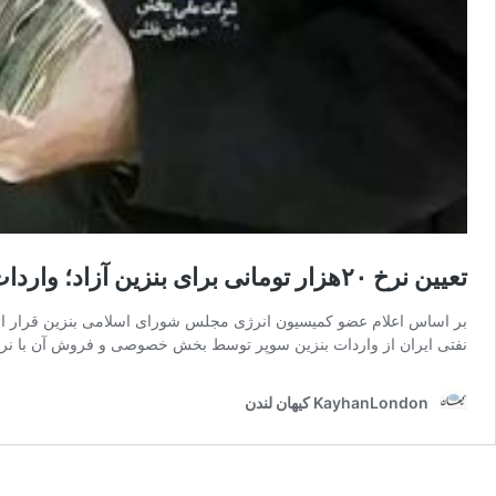
تعیین نرخ ۲۰هزار تومانی برای بنزین آزاد؛ واردات بنزین سوپر توسط بخش «خصوصی»
نفتی ایران از واردات بنزین سوپر توسط بخش خصوصی و فروش آن با نرخ 
KayhanLondon کیهان لندن