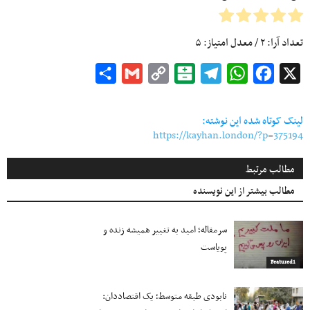
تعداد آرا:
۲
/ معدل امتیاز:
۵
Share
Gmail
Copy
Balatarin
Telegram
WhatsApp
Facebook
X
Link
لینک کوتاه شده این نوشته:
https://kayhan.london/?p=375194
مطالب مرتبط
مطالب بیشتر از این نویسنده
سرمقاله؛ امید به تغییر همیشه زنده و
پویاست
Featured1
نابودی طبقه متوسط؛ یک اقتصاددان: