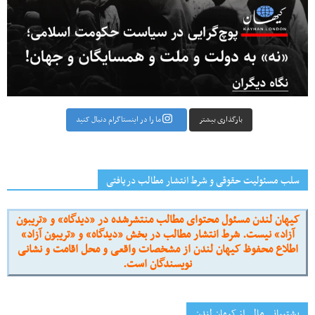
بارگذاری بیشتر
ما را در اینستاگرام دنبال کنید
سلب مسئولیت حقوقی و شرط انتشار مطالب دریافتی
کیهان لندن مسئول محتوای مطالب منتشرشده در «دیدگاه» و «تریبون
آزاد» نیست. شرط انتشار مطالب در بخش «دیدگاه» و «تریبون آزاد»
اطلاع محفوظ کیهان لندن از مشخصات واقعی و محل اقامت و نشانی
نویسندگان است.
پشتیبانی مالی از کیهانِ لندن