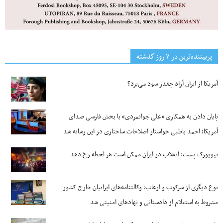
پربیننده‌ترین‌ در ۷ روز گذشته
آمریکا از ایران آزاد چقدر سود می‌برد؟
پایان دادن به همکاری «علی جوانمردی» با بخش فارسی صدای
آمریکا؛ احمد باطبی خواستار اصلاحات ساختاری در این رسانه شد
نیویورک پست: انقلاب در ایران ممکن است هر لحظه رخ دهد
نوع دیگری از سرکوب و ارعاب؛ وکالتنامه‌های ایرانیان خارج کشور
مشروط به استعلام از دادستانی و نهادهای امنیتی شد