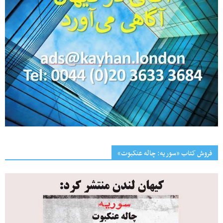
فروش کتاب «سوریه: چاله عنکبوت»