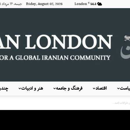
14.1
London
Friday, August 07, 2026 جمعه, ۱۶ مرداد ۱۴۰۵
C
است
اقتصاد
فرهنگ و جامعه
هنر و ادبیات
چندرس
KayhanLondon
ای خرافات (صد...