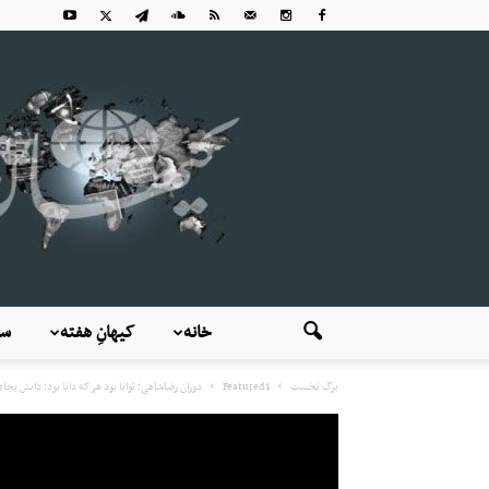
خانه
کیهانِ هفته
سی
برگ نخست
Featured1
دوران رضاشاهی؛ توانا بود هر که دانا بود؛ دانش بج