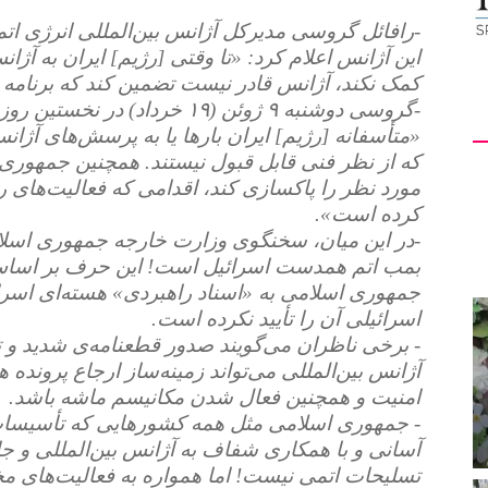
-رافائل گروسی مدیرکل آژانس بین‌المللی انرژی ات
این آژانس اعلام کرد: «تا وقتی [رژیم] ایران به آژا
کمک نکند، آژانس قادر نیست تضمین کند که برنامه ه
-گروسی دوشنبه ۹ ژوئن (۱۹ خرد
«متأسفانه [رژیم] ایران بارها یا به پرسش‌های آژانس
که از نظر فنی قابل‌ قبول نیستند. همچنین جمهوری
مورد نظر را پاکسازی کند، اقدامی که فعالیت‌های را
کرده است».
-در این میان، سخنگوی وزارت خارجه جمهوری اسلا
بمب اتم همدست اسرائیل است! این حرف بر اساس
جمهوری اسلامی به «اسناد راهبردی» هسته‌ای اسر
اسرائیلی آن را تأیید نکرده است.
- برخی ناظران می‌گویند صدور قطعنامه‌ی شدید و ت
آژانس بین‌المللی می‌تواند زمینه‌ساز ارجاع پروند
امنیت و همچنین فعال شدن مکانیسم ماشه باشد.
- جمهوری اسلامی مثل همه کشورهایی که تأسیسات ه
آسانی و با همکاری شفاف به آژانس بین‌المللی و جا
تسلیحات اتمی نیست! اما همواره به فعالیت‌های م