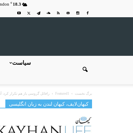
C
ndon
18.3
سیاست
برگ نخست
Featured1
رافائل گروسی باز هم تکرار کرد: آژا
کیهان‌لایف، کیهان لندن به زبان انگلیسی