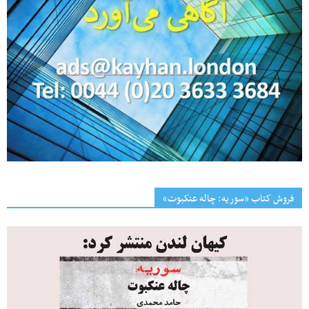
فروش کتاب «سوریه: چاله عنکبوت»