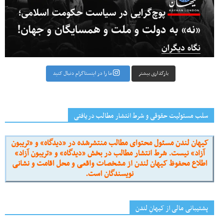
بارگذاری بیشتر
ما را در اینستاگرام دنبال کنید
سلب مسئولیت حقوقی و شرط انتشار مطالب دریافتی
کیهان لندن مسئول محتوای مطالب منتشرشده در «دیدگاه» و «تریبون
آزاد» نیست. شرط انتشار مطالب در بخش «دیدگاه» و «تریبون آزاد»
اطلاع محفوظ کیهان لندن از مشخصات واقعی و محل اقامت و نشانی
نویسندگان است.
پشتیبانی مالی از کیهانِ لندن