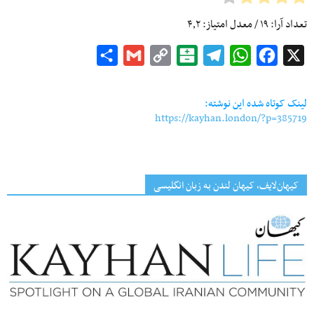
تعداد آرا:
۱۹
/ معدل امتیاز:
۴٫۲
Share
Gmail
Copy
Balatarin
Telegram
WhatsApp
Facebook
X
Link
لینک کوتاه شده این نوشته:
https://kayhan.london/?p=385719
کیهان‌لایف، کیهان لندن به زبان انگلیسی