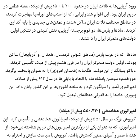
ورود آریایی‌ها به فلات ایران در حدود ۲۰۰۰ تا ۱۵۰۰ پیش از میلاد، نقطه عطفی در
تاریخ ایران بود. این اقوام هندوایرانی، که از استپ‌های اوراسیا مهاجرت کردند،
در مناطق مختلف فلات ایران ساکن شدند و تمدن‌های جدیدی را پایه‌ گذارى
کردند. مادها و پارس‌ها، دو قوم برجسته آریایی، نقش کلیدی در تشکیل اولین
دولت‌های متمرکز ایران را داشتند.
مادها، که در غرب پارس (مناطق کنونی کردستان، همدان، و آذربایجان) ساکن
بودند، اولین دولت متمرکز ایران را در قرن هشتم پیش از میلاد تأسیس کردند.
دیاکو بنیانگذار این دولت، هگمتانه (همدان امروزی) را به‌ عنوان پایتخت برگزید.
هووخشتره سومین پادشاه ماد با اتحاد با بابِلی‌ها در سال ۶۱۲ پیش از میلاد،
امپراتوری آشور را سرنگون کرد و به سلطه آشوری‌ها بر این کشور پایان داد. این
پیروزی، مادها را به قدرتی منطقه‌ای تبدیل کرد.
امپراتوری هخامنشی (٣٣٠ـ ۵۵٠ پیش از میلاد)
کوروش بزرگ در سال ۵۵۰ پیش از میلاد، امپراتوری هخامنشی را تأسیس کرد. این
امپراتوری، که به‌ عنوان یکی از بزرگترین امپراتوری‌های تاریخ شناخته می‌شود، از
هند تا مصر و آسیای صغیر گسترش یافت. کوروش با سیاست سازش و احترام به