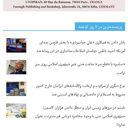
پربیننده‌ترین‌ در ۷ روز گذشته
پایان دادن به همکاری «علی جوانمردی» با بخش فارسی صدای
آمریکا؛ احمد باطبی خواستار اصلاحات ساختاری در این رسانه شد
«تسلیم» یا «قطع سر»؛ ساعت شنیِ عمرِ جمهوری اسلامی روی میز
ترامپ
نوع دیگری از سرکوب و ارعاب؛ وکالتنامه‌های ایرانیان خارج کشور
مشروط به استعلام از دادستانی و نهادهای امنیتی شد
بلبشو در مرزهای زمینی ایران و معطل ماندن هزاران کامیون؛
جمهوری اسلامی حتی با وجود محاصره دریایی هم مدیریت بحران
ندارد!