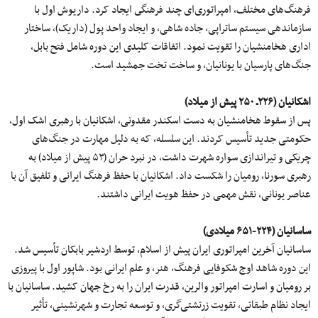
فرهنگ‌های مختلف، امپراتوری‌ای چند فرهنگى ایجاد کرد. داریوش اول با
سازماندهی سیستم ساتراپی، جاده شاهی، و ایجاد واحد پول (داریک)، ساختار
اداری هخامنشیان را تقویت نمود. اتفاقات کلیدی این دوره شامل فتح بابل،
جنگ‌های پارسیان با یونانیان، و ساخت تخت جمشید است.
اشکانیان (٢٢۶ـ ٢۵٠ پیش از میلاد)
پس از سقوط هخامنشیان به دست اسکندر مقدونی، اشکانیان با رهبری اشک اول،
حکومتی جدید تأسیس کردند. این سلسله، که به دلیل مهارت در جنگ‌های
چریکی و تیراندازی سواره شهرت داشت، در نبرد حران (۵۳ پیش از میلاد) به
رهبری سورنا، رومیان را شکست داد. اشکانیان با حفظ فرهنگ ایرانی و تلفیق آن با
عناصر یونانی، نقش مهمی در حفظ هویت ایرانی داشتند.
ساسانیان (۲۲۴-۶۵۱ میلادی)
ساسانیان آخرین امپراتوری ایران پیش از اسلام، توسط اردشیر بابکان تأسیس شد.
این دوره شاهد اوج شکوفایی فرهنگ، هنر، و علم ایرانی بود. شاپور اول با پیروزی
بر رومیان و اسارت امپراتور والرین، قدرت ایران را به رخ جهان کشید. ساسانیان با
ایجاد نظام طبقاتی، تقویت زرتشتی‌گری، و توسعه تجارت و شهرنشینی، تأثیر