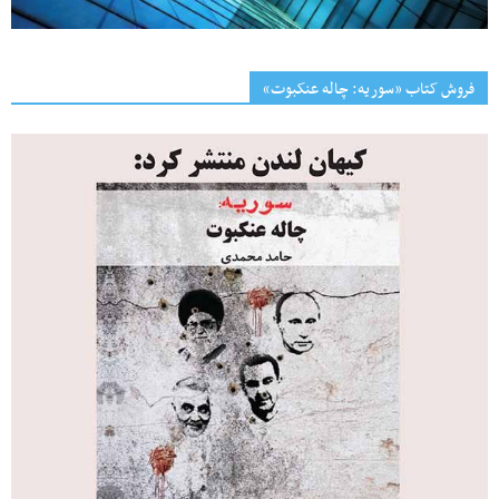
فروش کتاب «سوریه: چاله عنکبوت»