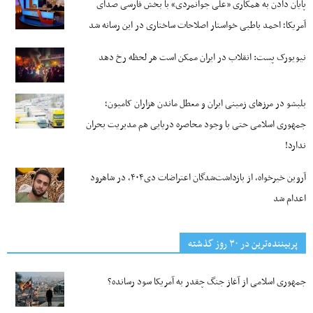
پایان دادن به همکاری «علی جوانمردی» با بخش فارسی صدای
آمریکا؛ احمد باطبی خواستار اصلاحات ساختاری در این رسانه شد
نیویورک پست: انقلاب در ایران ممکن است هر لحظه رخ دهد
بلبشو در مرزهای زمینی ایران و معطل ماندن هزاران کامیون؛
جمهوری اسلامی حتی با وجود محاصره دریایی هم مدیریت بحران
ندارد!
آروین خیرخواه، از بازداشت‌شدگان اعتراضات دی۴۰۴، در شاهرود
اعدام شد
پربیننده‌ترین‌ در ۳۰ روز گذشته
جمهوری اسلامی از آغاز جنگ چقدر به آمریکا سود رسانده؟