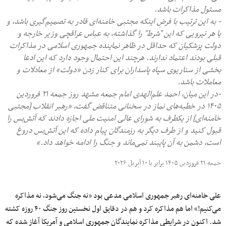
مسئول مذاکرات باشد.
- به این ترتیب با فرضِ اینکه مجتبی خامنه‌ای قادر به تصمیم‌گیری باشد، و
یا هر نیرویی که این "شرط" را گذاشته، به عباس عراقچی وزیر خارجه و
دولت پزشکیان که حداقل در ظاهر نماینده جمهوری اسلامی در مذاکرات
قبلی بودند اعتماد ندارند. هرچند این احتمال وجود دارد که این ادعا
بخشی از سناریوی سپاه پاسداران برای کنار زدن «دولت» از معادلات و
معاملات باشد.
-در این میان، احمد علم‌الهدی امام جمعه مشهد روز جمعه ۲۱ فروردین
۱۴۰۵ در خطبه‌های نماز در سخنانی متناقض گفت، «رهبر انقلاب [مجتبی
خامنه‌ای] از یکطرف به شورای عالی امنیت ملی اجازه دادند که آتش‌بس را
قبول کنید و از طرف دیگر به رزمندگان پیام داده که این آتش‌بس دروغ
است، دشمن به آن پایبند نمی‌ماند و جنگ را ادامه خواهد داد.»
جمعه ۲۱ فروردین ۱۴۰۵ برابر با ۱۰ آپریل ۲۰۲۶
علی خامنه‌ای رهبر جمهوری اسلامی مدعی بود «نه جنگ می‌شود، نه مذاکره
می‌کنیم!» اما هم مذاکره کرد و هم در دقایق اول نخستین روز جنگ ۴۰ روزه کشته
شد. اکنون در شرایطی مذاکره نمایندگان جمهوری اسلامی و آمریکا آغاز شده که