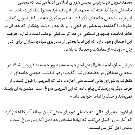
محمد نبویان نایب رئیس مجلس شورای اسلامی ادعا می‌کند که مجتبی
خامنه‌ای شرط گذاشته که محمدباقر قالیباف باید مسئول مذاکرات باشد. به
این ترتیب مجتبی خامنه‌ای، اگر قادر به تصمیم‌گیری باشد و یا هر نیرویی که این
“شرط” را گذاشته، به عباس عراقچی وزیر خارجه و دولت پزشکیان که حداقل در
ظاهر نماینده جمهوری اسلامی در مذاکرات قبلی بودند، اعتماد ندارد. هرچند
این احتمال وجود دارد که این ادعا بخشی از سناریوی سپاه پاسداران برای کنار
زدن «دولت» از معادلات و معاملات باشد.
در این میان، احمد علم‌الهدی امام جمعه مشهد روز جمعه ۲۱ فروردین ۱۴۰۵ در
سخنانی متناقض در خطبه‌های نماز گفت، «رهبر انقلاب [مجتبی خامنه‌ای] از
یکطرف به شورای عالی امنیت ملی اجازه دادند که آتش‌بس را قبول کنید و از
طرف دیگر به رزمندگان پیام داده که این آتش‌بس دروغ است، دشمن به آن پایبند
نمی‌ماند و جنگ را ادامه خواهد داد.»
او افزود، «شورای عالی امنیت ملی هم برای خنثی کردن توطئه آمریکا اعلام کرد
که آتش‌بس را قبول می‌کنیم که نهایتا مشخص شد اصل آتش‌بس دروغ است و
دشمن اهل آتش‌بس نیست.»