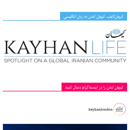
کیهان‌لایف، کیهان لندن به زبان انگلیسی
کیهان لندن را در اینستاگرام دنبال کنید
kayhanlondon