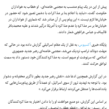
پیش‌ از این در یک پیام منتسب به مجتبی خامنه‌ای، او خطاب به هواداران
حکومت گفت، «نباید با اعلام بنا بر مذاکرات با دشمن تصور شود که حضور در
خیابان‌ها لازم نیست.» این پیام پس از آن صادر شد که شماری از هواداران در
خیابان‌ها بر سر مذاکره یا عدم مذاکره با آمریکا درگیر شدند و علیه محمدباقر
قالیباف و عباس عراقچی شعار دادند.
پایگاه خبری
آکسیوس
، به نقل از یک مقام اسرائیلی گزارش داده بود در حالی که
مهلت دونالد ترامپ نزدیک می‌شد، مجتبی خامنه‌ای رهبر جدید جمهوری
اسلامی که سرنوشت او مبهم است، به مذاکره‌کنندگان خود دستور داد به سمت
توافق حرکت کنند.
در این گزارش همچنین ادعا شد، «نقش رهبر جدید بطور ناگزیر مخفیانه و دشوار
بود. با توجه به تهدید ترور از سوی اسرائیل، او عمدتاً از طریق پیام‌رسان‌هایی که
یادداشت‌ها را منتقل می‌کردند ارتباط برقرار می‌کرد.»
بر اساس این گزارش، دو منبع موافقت او را با دادن اختیار به مذاکره‌کنندگان
برای رسیدن به توافق، «نقطه عطف» توصیف کردند.