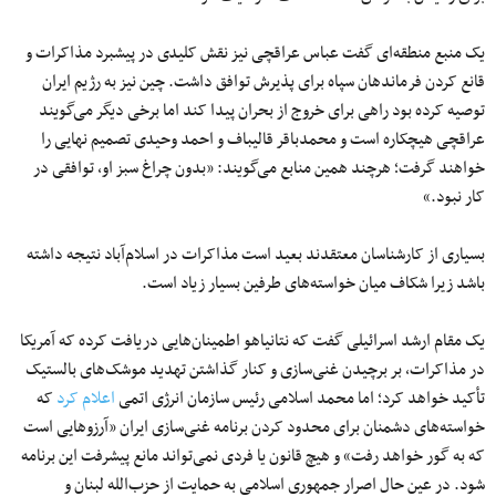
یک منبع منطقه‌ای گفت عباس عراقچی نیز نقش کلیدی در پیشبرد مذاکرات و
قانع کردن فرماندهان سپاه برای پذیرش توافق داشت. چین نیز به رژیم ایران
توصیه کرده بود راهی برای خروج از بحران پیدا کند اما برخی دیگر می‌گویند
عراقچی هیچکاره است و محمدباقر قالیباف و احمد وحیدی تصمیم نهایی را
خواهند گرفت؛ هرچند همین منابع می‌گویند: «بدون چراغ سبز او، توافقی در
کار نبود.»
بسیاری از کارشناسان معتقدند بعید است مذاکرات در اسلام‌آباد نتیجه داشته
باشد زیرا شکاف میان خواسته‌های طرفین بسیار زیاد است.
یک مقام ارشد اسرائیلی گفت که نتانیاهو اطمینان‌هایی دریافت کرده که آمریکا
در مذاکرات، بر برچیدن غنی‌سازی و کنار گذاشتن تهدید موشک‌های بالستیک
تأکید خواهد کرد؛ اما محمد اسلامی رئیس سازمان انرژی اتمی
اعلام کرد
که
خواسته‌های دشمنان برای محدود کردن برنامه غنی‌سازی ایران «آرزوهایی است
که به گور خواهد رفت» و هیچ قانون یا فردی نمی‌تواند مانع پیشرفت این برنامه
شود. در عین حال اصرار جمهوری اسلامی به حمایت از حزب‌الله لبنان و