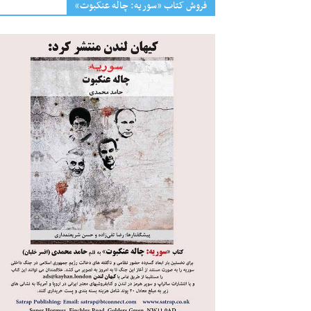
فروش کتاب «سوریه: چاله عنکبوت»