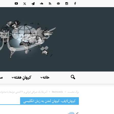
خانه
کیهانِ هفته
سی
برگ نخست
Featured1
آمریکا یک صرافی ایرانی و ۱۹کشتی مرتبط با صادرات نفت جمهوری اسلامی...
کیهان‌لایف، کیهان لندن به زبان انگلیسی