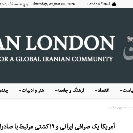
20.8
London
Thursday, August 06, 2026 پنج شنبه, ۱۵ مرداد ۱۴۰۵
C
است
اقتصاد
فرهنگ و جامعه
هنر و ادبیات
چندرس
KayhanLondon
آمریکا یک صرافی ایرانی و ۱۹کشتی مرتبط با صادرات نفت جمهوری اسلامی را تحریم کرد