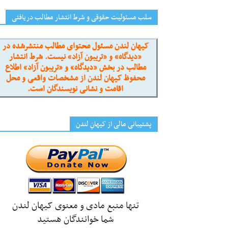
سلب مسئولیت حقوقی و شرط انتشار مطالب دریافتی
کیهان لندن مسئول محتوای مطالب منتشرشده در
«دیدگاه» و «تریبون آزاد» نیست. شرط انتشار
مطالب در بخش «دیدگاه» و «تریبون آزاد» اطلاع
محفوظ کیهان لندن از مشخصات واقعی و محل
اقامت و نشانی نویسندگان است.
پشتیبانی مالی از کیهانِ لندن
تنها منبع مادی و معنوی کیهان لندن
شما خوانندگان هستید