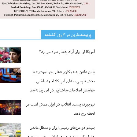
پربیننده‌ترین‌ در ۷ روز گذشته
آمریکا از ایران آزاد چقدر سود می‌برد؟
پایان دادن به همکاری «علی جوانمردی» با
بخش فارسی صدای آمریکا؛ احمد باطبی
خواستار اصلاحات ساختاری در این رسانه شد
نیویورک پست: انقلاب در ایران ممکن است هر
لحظه رخ دهد
بلبشو در مرزهای زمینی ایران و معطل ماندن
هزاران کامیون؛ جمهوری اسلامی حتی با وجود