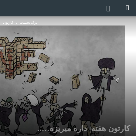
برگ نخست
کارتون
کارتون هفته| داره میریزه…..