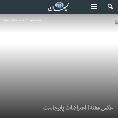
برگ نخست
کاروسل نوشتاری کیهان
عکس هفته| اعتراضات پابرجاست