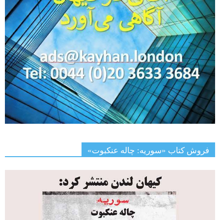
فروش کتاب «سوریه: چاله عنکبوت»