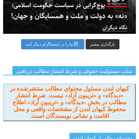
بارگذاری بیشتر
ما را در اینستاگرام دنبال کنید
سلب مسئولیت حقوقی و شرط انتشار مطالب دریافتی
کیهان لندن مسئول محتوای مطالب منتشرشده در
«دیدگاه» و «تریبون آزاد» نیست. شرط انتشار
مطالب در بخش «دیدگاه» و «تریبون آزاد» اطلاع
محفوظ کیهان لندن از مشخصات واقعی و محل
اقامت و نشانی نویسندگان است.
پشتیبانی مالی از کیهانِ لندن