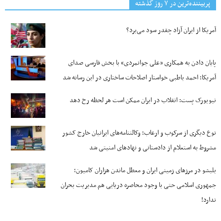
پربیننده‌ترین‌ در ۷ روز گذشته
آمریکا از ایران آزاد چقدر سود می‌برد؟
پایان دادن به همکاری «علی جوانمردی» با بخش فارسی صدای
آمریکا؛ احمد باطبی خواستار اصلاحات ساختاری در این رسانه شد
نیویورک پست: انقلاب در ایران ممکن است هر لحظه رخ دهد
نوع دیگری از سرکوب و ارعاب؛ وکالتنامه‌های ایرانیان خارج کشور
مشروط به استعلام از دادستانی و نهادهای امنیتی شد
بلبشو در مرزهای زمینی ایران و معطل ماندن هزاران کامیون؛
جمهوری اسلامی حتی با وجود محاصره دریایی هم مدیریت بحران
ندارد!