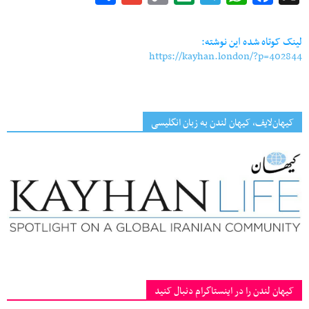
Link
لینک کوتاه شده این نوشته:
https://kayhan.london/?p=402844
کیهان‌لایف، کیهان لندن به زبان انگلیسی
کیهان لندن را در اینستاگرام دنبال کنید