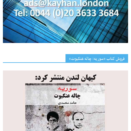
فروش کتاب «سوریه: چاله عنکبوت»