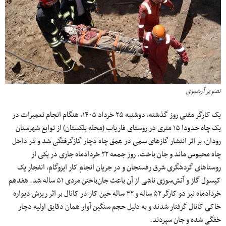
تصویر آرشیوی
یک کارگر مقنی روز گذشته، دوشنبه ۲۵ خرداد ۱۴۰۵، هنگام انجام تعمیرات در
یک چاه حدودا ۱۵ متری در روستای فاریاب (محله بلکستان) از توابع شهرستان
رودان، بر اثر انتشار گازهای سمی در عمق چاه دچار گازگرفتگی شد و در داخل
چاه محبوس ماند و جان باخت. روز جمعه ۲۲ خردادماه جاری در یکی از
روستاهای گردشگری شرق رفسنجان و در جریان انجام کار ایزوگام، انفجار یک
کپسول گاز و آتش‌سوزی ناشی از آن باعث جان‌باختن مردی ۵۱ ساله شد. هفدهم
خردادماه نیز دو کارگر ۵۲ ساله و ۳۲ ساله حین کار در کانال بر اثر ریزش دیواره
خاکی کانال گرفتار شدند و به دلیل حجم سنگین آوار همان دقایق اولیه دچار
خفگی شده و جان سپردند.