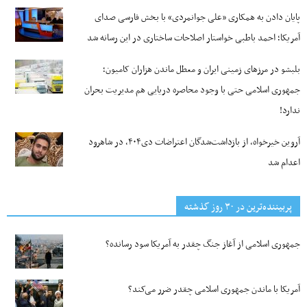
پایان دادن به همکاری «علی جوانمردی» با بخش فارسی صدای
آمریکا؛ احمد باطبی خواستار اصلاحات ساختاری در این رسانه شد
بلبشو در مرزهای زمینی ایران و معطل ماندن هزاران کامیون؛
جمهوری اسلامی حتی با وجود محاصره دریایی هم مدیریت بحران
ندارد!
آروین خیرخواه، از بازداشت‌شدگان اعتراضات دی۴۰۴، در شاهرود
اعدام شد
پربیننده‌ترین‌ در ۳۰ روز گذشته
جمهوری اسلامی از آغاز جنگ چقدر به آمریکا سود رسانده؟
آمریکا با ماندن جمهوری اسلامی چقدر ضرر می‌کند؟