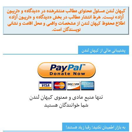
کیهان لندن مسئول محتوای مطالب منتشرشده در «دیدگاه» و «تریبون
آزاد» نیست. شرط انتشار مطالب در بخش «دیدگاه» و «تریبون آزاد»
اطلاع محفوظ کیهان لندن از مشخصات واقعی و محل اقامت و نشانی
نویسندگان است.
پشتیبانی مالی از کیهانِ لندن
تنها منبع مادی و معنوی کیهان لندن
شما خوانندگان هستید
به بازار اطمینان نکنید؛ رقبا زیاد هستند!