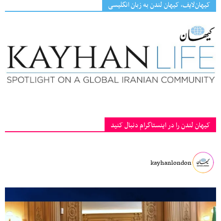
کیهان‌لایف، کیهان لندن به زبان انگلیسی
کیهان لندن را در اینستاگرام دنبال کنید
kayhanlondon