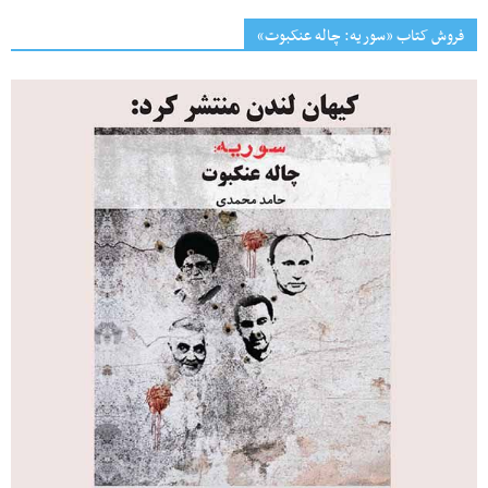
فروش کتاب «سوریه: چاله عنکبوت»