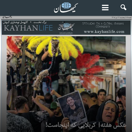
برگ نخست
کاروسل نوشتاری کیهان
عکس هفته| کربلایی که اینجاست!