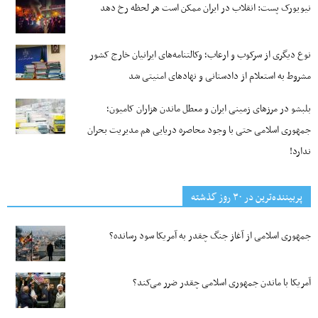
نیویورک پست: انقلاب در ایران ممکن است هر لحظه رخ دهد
نوع دیگری از سرکوب و ارعاب؛ وکالتنامه‌های ایرانیان خارج کشور
مشروط به استعلام از دادستانی و نهادهای امنیتی شد
بلبشو در مرزهای زمینی ایران و معطل ماندن هزاران کامیون؛
جمهوری اسلامی حتی با وجود محاصره دریایی هم مدیریت بحران
ندارد!
پربیننده‌ترین‌ در ۳۰ روز گذشته
جمهوری اسلامی از آغاز جنگ چقدر به آمریکا سود رسانده؟
آمریکا با ماندن جمهوری اسلامی چقدر ضرر می‌کند؟