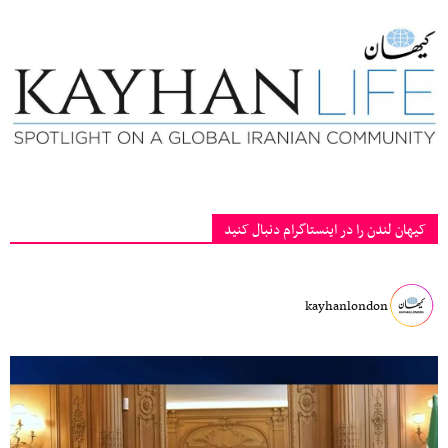
کیهان لندن را در اینستاگرام دنبال کنید
kayhanlondon