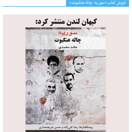
فروش کتاب «سوریه: چاله عنکبوت»