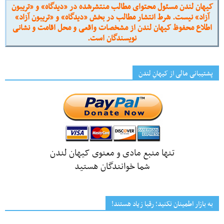
کیهان لندن مسئول محتوای مطالب منتشرشده در «دیدگاه» و «تریبون
آزاد» نیست. شرط انتشار مطالب در بخش «دیدگاه» و «تریبون آزاد»
اطلاع محفوظ کیهان لندن از مشخصات واقعی و محل اقامت و نشانی
نویسندگان است.
پشتیبانی مالی از کیهانِ لندن
تنها منبع مادی و معنوی کیهان لندن
شما خوانندگان هستید
به بازار اطمینان نکنید؛ رقبا زیاد هستند!