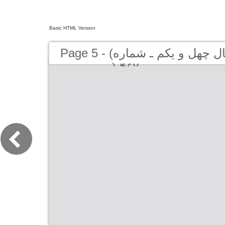
Basic HTML Version
Page 5 - (کیهان لندن - سال چهل و یکم ـ شماره
۴۶۷ (دوره جديد