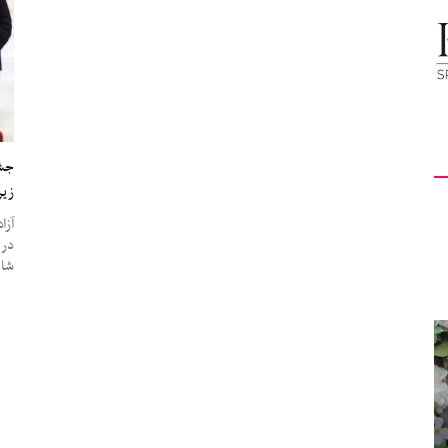
کیهان
لندن
جشن
زیر
آزا
در 
شام