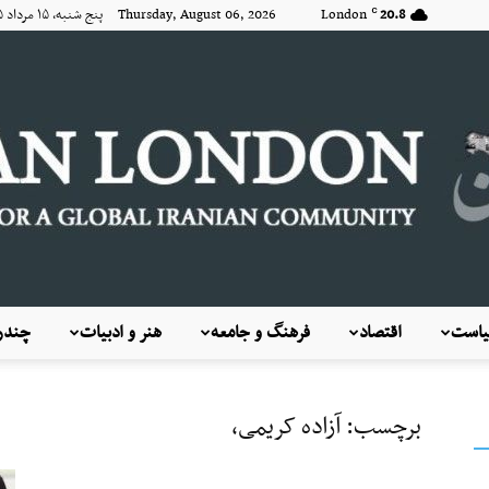
20.8
London
Thursday, August 06, 2026 پنج شنبه, ۱۵ مرداد ۱۴۰۵
C
است
اقتصاد
فرهنگ و جامعه
هنر و ادبیات
چندرس
KayhanLondon
برچسب: آزاده کریمی،