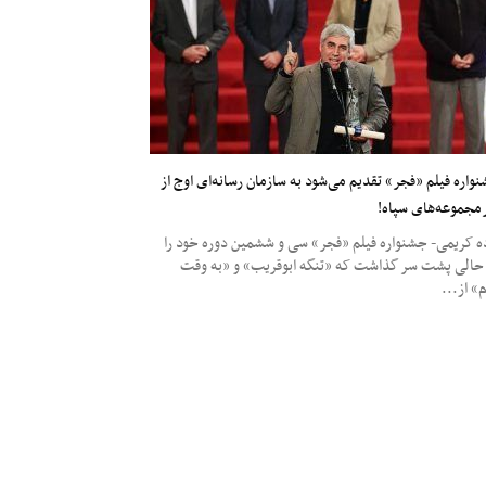
واره فیلم «فجر» تقدیم می‌شود به سازمان رسانه‌ای اوج از
مجموعه‌های سپاه!
ده کریمی- جشنواره فیلم «فجر» سی‌ و ششمین دوره خود را
حالی پشت سر گذاشت که «تنگه ابوقریب» و «به وقت
» از...