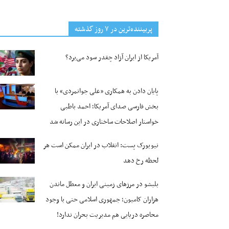
پربیننده‌ترین‌ در ۷ روز گذشته
آمریکا از ایران آزاد چقدر سود می‌برد؟
پایان دادن به همکاری «علی جوانمردی» با
بخش فارسی صدای آمریکا؛ احمد باطبی
خواستار اصلاحات ساختاری در این رسانه شد
نیویورک پست: انقلاب در ایران ممکن است هر
لحظه رخ دهد
بلبشو در مرزهای زمینی ایران و معطل ماندن
هزاران کامیون؛ جمهوری اسلامی حتی با وجود
محاصره دریایی هم مدیریت بحران ندارد!