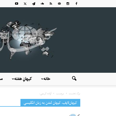
خانه
کیهانِ هفته
سی
برگ نخست
برچسب
آزاده کریمی،
کیهان‌لایف، کیهان لندن به زبان انگلیسی