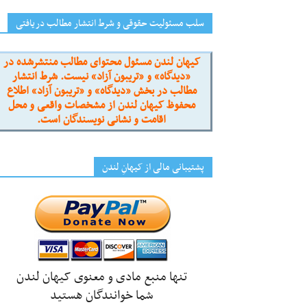
سلب مسئولیت حقوقی و شرط انتشار مطالب دریافتی
کیهان لندن مسئول محتوای مطالب منتشرشده در
«دیدگاه» و «تریبون آزاد» نیست. شرط انتشار
مطالب در بخش «دیدگاه» و «تریبون آزاد» اطلاع
محفوظ کیهان لندن از مشخصات واقعی و محل
اقامت و نشانی نویسندگان است.
پشتیبانی مالی از کیهانِ لندن
تنها منبع مادی و معنوی کیهان لندن
شما خوانندگان هستید