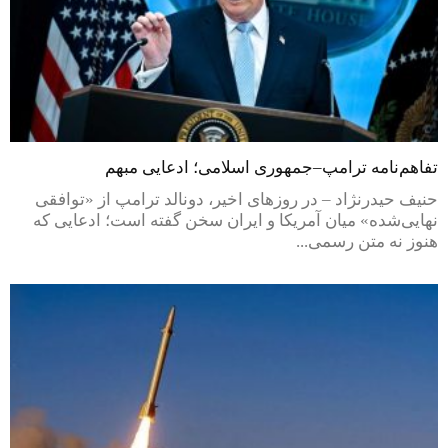
تفاهم‌نامه ترامپ–جمهوری اسلامی؛ ادعایی مبهم
حنیف حیدرنژاد – در روزهای اخیر، دونالد ترامپ از «توافقی
نهایی‌شده» میان آمریکا و ایران سخن گفته است؛ ادعایی که
هنوز نه متن رسمی...