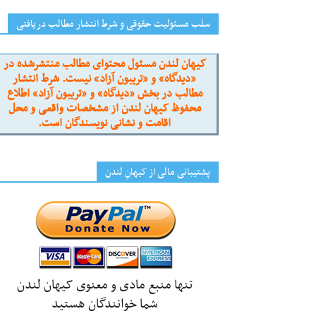
سلب مسئولیت حقوقی و شرط انتشار مطالب دریافتی
کیهان لندن مسئول محتوای مطالب منتشرشده در
«دیدگاه» و «تریبون آزاد» نیست. شرط انتشار
مطالب در بخش «دیدگاه» و «تریبون آزاد» اطلاع
محفوظ کیهان لندن از مشخصات واقعی و محل
اقامت و نشانی نویسندگان است.
پشتیبانی مالی از کیهانِ لندن
تنها منبع مادی و معنوی کیهان لندن
شما خوانندگان هستید