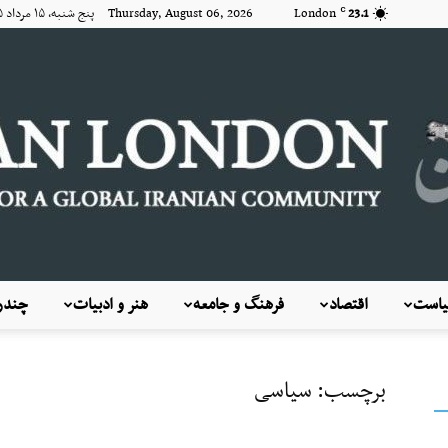
23.1
London
Thursday, August 06, 2026 پنج شنبه, ۱۵ مرداد ۱۴۰۵
C
است
اقتصاد
فرهنگ و جامعه
هنر و ادبیات
چندرس
KayhanLondon
برچسب: سیاسی