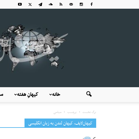
خانه
کیهانِ هفته
سی
برگ نخست
برچسب
سیاسی
کیهان‌لایف، کیهان لندن به زبان انگلیسی