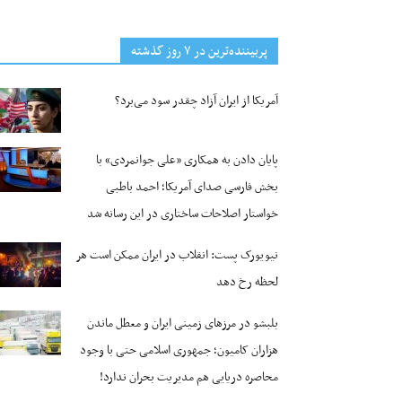
پربیننده‌ترین‌ در ۷ روز گذشته
آمریکا از ایران آزاد چقدر سود می‌برد؟
پایان دادن به همکاری «علی جوانمردی» با
بخش فارسی صدای آمریکا؛ احمد باطبی
خواستار اصلاحات ساختاری در این رسانه شد
نیویورک پست: انقلاب در ایران ممکن است هر
لحظه رخ دهد
بلبشو در مرزهای زمینی ایران و معطل ماندن
هزاران کامیون؛ جمهوری اسلامی حتی با وجود
محاصره دریایی هم مدیریت بحران ندارد!