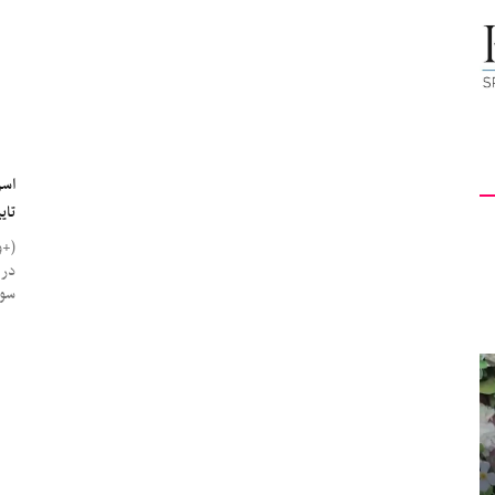
کیهان
لندن
اسر
تای
(+و
در 
سور