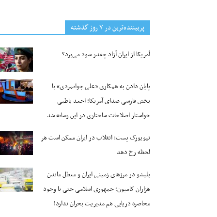
پربیننده‌ترین‌ در ۷ روز گذشته
آمریکا از ایران آزاد چقدر سود می‌برد؟
پایان دادن به همکاری «علی جوانمردی» با
بخش فارسی صدای آمریکا؛ احمد باطبی
خواستار اصلاحات ساختاری در این رسانه شد
نیویورک پست: انقلاب در ایران ممکن است هر
لحظه رخ دهد
بلبشو در مرزهای زمینی ایران و معطل ماندن
هزاران کامیون؛ جمهوری اسلامی حتی با وجود
محاصره دریایی هم مدیریت بحران ندارد!