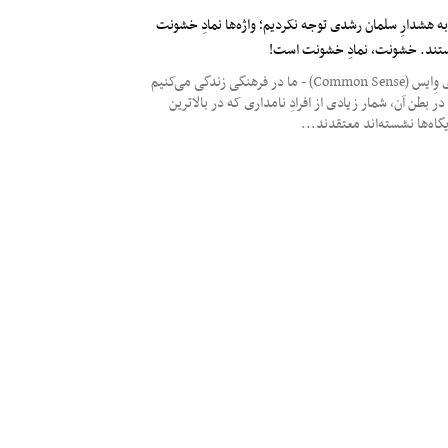
به هشدارِ سلمان رشدی توجه نکردیم؛ واژه‌ها نمادِ خشونت
تند. خشونت، نمادِ خشونت است!
بَری وِایس (Common Sense) - ما در فرهنگی زندگی می‌کنیم
در بطن آن، شمار زیادی از افرادِ نامداری که در بالاترین
گاه‌ها نشسته‌اند معتقدند...