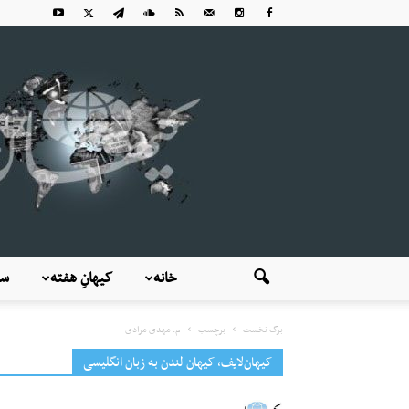
خانه
کیهانِ هفته
سی
برگ نخست
برچسب
م. مهدی مرادی
کیهان‌لایف، کیهان لندن به زبان انگلیسی