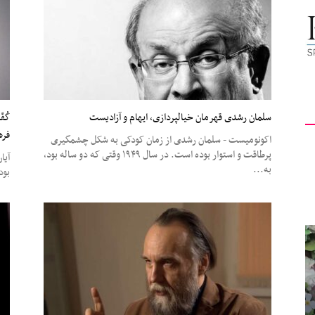
کیهان
لندن
سلمان رشدی قهرمان خیالپردازی، ایهام و آزادیست
کُف
فره
اکونومیست - سلمان رشدی از زمان کودکی به شکل چشمگیری
پرطاقت و استوار بوده است. در سال ۱۹۴۹ وقتی که دو ساله بود،
به...
بود