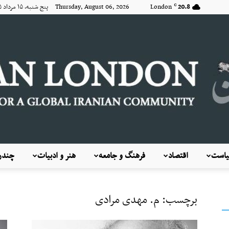
20.8
London
Thursday, August 06, 2026 پنج شنبه, ۱۵ مرداد ۱۴۰۵
C
است
اقتصاد
فرهنگ و جامعه
هنر و ادبیات
چندرس
KayhanLondon
برچسب: م. مهدی مرادی