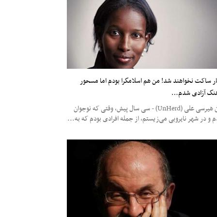
ّار ساکت نخواهند شد! من هم اسلامگرا بودم اما مسحور
نگ آزادی شدم…
آیان هیرسی علی (UnHerd) - سی سال پیش، وقتی که نوجوان
م و در شهر نایروبی می‌زیستم، از جمله افرادی بودم که به...