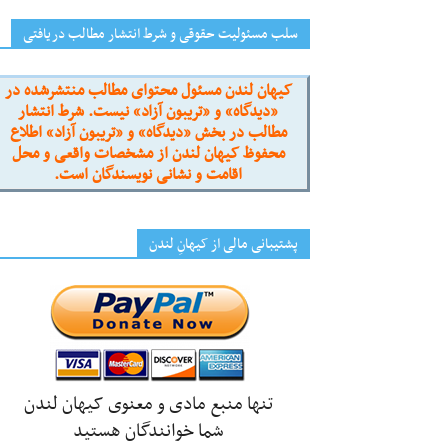
سلب مسئولیت حقوقی و شرط انتشار مطالب دریافتی
کیهان لندن مسئول محتوای مطالب منتشرشده در
«دیدگاه» و «تریبون آزاد» نیست. شرط انتشار
مطالب در بخش «دیدگاه» و «تریبون آزاد» اطلاع
محفوظ کیهان لندن از مشخصات واقعی و محل
اقامت و نشانی نویسندگان است.
پشتیبانی مالی از کیهانِ لندن
تنها منبع مادی و معنوی کیهان لندن
شما خوانندگان هستید