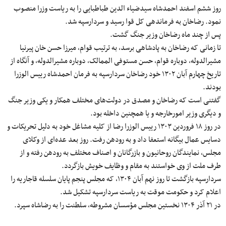
روز ششم اسفند احمدشاه سیدضیاء الدین طباطبایی را به ریاست وزرا منصوب
نمود. رضاخان به فرماندهی کل قوا رسید و سردارسپه شد.
پس از چند ماه رضاخان وزیر جنگ گشت.
تا زمانی که رضاخان به پادشاهی برسد، به ترتیب قوام، میرزا حسن خان پیرنیا
مشیرالدوله، دوباره قوام، حسن مستوفی الممالک، دوباره مشیرالدوله، و آنگاه از
تاریخ چهارم آبان ۱۳۰۲ خود رضاخان سردارسپه به فرمان احمدشاه رییس الوزرا
بودند.
گفتنی است که رضاخان و مصدق در دولت‌های مختلف همکار و یکی وزیر جنگ
و دیگری وزیر امورخارجه و یا همچنین داخله بود.
در روز ۱۸ فروردین ۱۳۰۳ رییس الوزرا رضا از کلیه مشاغل خود به دلیل تحریکات و
دسایس عمال بیگانه استعفا داد و به رودهن رفت. روز بعد عده‌ای از وکلای
مجلس، نمایندگان روحانیون و بازرگانان و اصناف مختلف به رودهن رفته و از
طرف ملت از وی خواستند به مقام و وظایف خویش بازگردد.
سردارسپه بازگشت تا روز نهم آبان ۱۳۰۴، که مجلس پنجم پایان سلسله قاجاریه را
اعلام کرد و حکومت موقت به ریاست سردارسپه تشکیل شد.
در ۲۱ آذر ۱۳۰۴ نخستین مجلس مؤسسان مشروطه، سلطنت را به رضاشاه سپرد.