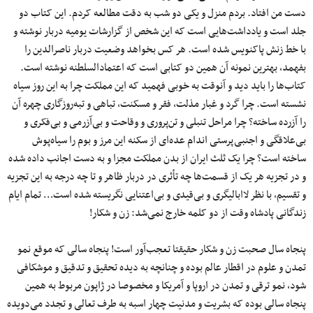
دست من افتاد. بردم منزل و یکی دو شب به دقت مطالعه کردم. این کتاب دو
جلد است و یادداشت‌هایی است که این شخص از گزارشات یومیه دربار نوشته و
با خط زنش پاکنویس شده است. هر کس بخواهد وضعیت دربار ناصرالدین را
بفهمد، بهترین نمونه آن همین دو کتابی است که اعتمادالسلطنه نوشته است.
کتاب‌ها را باید دید و آنوقت به خوبی فهمید که این مملکت چرا به این روز سیاه
نشسته است. چرا گرد و غبار مذلت، فقر و مسکنت، تباهی و تبه‌روزگاری چهره آن
را آزرده ساخته؟ چرا مراحل تنبلی و تن‌پروری و وقاحت و بی‌آزرمی‌ و بی‌فکری و
بی‌علاقگی و اجنبی‌پرستی اندام عده‌ای از سکنه این مرز و بوم را سیاه‌پوش
ساخته است؟ چرا یک ثلث ایران از بدن مملکت مجزا و به دست اجانب داده شده
و در تجزیه هر یک از قسمت‌ها چه تأثری در دربار ظاهر و تا چه درجه به این تجزیه
و تقسیم، با نظر لاابالیگری و بی‌قیدی و بی‌اعتنایی نگریسته شده است… تمام ایام
زندگانی پادشاه وقت از دو کلمه خارج نمی‌شد: زن و شکار!
پنجاه سال صحبت زن و شکار حقیقتا تعجب‌آور است! پنجاه سالی که موقع نمو
تمدن و علوم در اقطار عالم بوده و چنانچه به دیده تحقیق و تدقیق و موشکافی
شود، نمو ترقی و تمدن در اروپا و آمریکا و مخصوصا در ژاپون مربوط به همین
پنجاه سالی بوده که بشریت و مدنیت چهار اسبه به طرف تعالی و تجدد می‌دویده