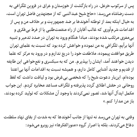
پس از سرکوب خزعل، در راه بازگشت از خوزستان و عراق در قزوین تلگرافی به
دست رضاشاه می‌رسد: «حاج شیخ عبدالنبی که از مجتهدین فاضل تهران است،
به خیال اینکه بعد از توطئه آخوندها بر ضد جمهوریت و بر خلاف من و پس از
اقدامات شرم‌آوری که غالب آقایان از راه منفعت‌طلبی یا از فرط بی‌فکری و
بی‌مغزی مرتکب شده بودند، مبادا هنگام ورود به تهران در صدد تدمیر و تنبیه
آنها برآیم، تلگرافی به من نموده و خواهش کرده بود که نسبت به علمای تهران
طریق موافقت پیموده، ملاطفت خود را دریغ ندارم و در ورود به مرکز که علما
دیدن خواهند آمد، ایشان را بپذیرم. من که به سبکسری و نفع‌خواهی این طایفه
از قدیم و جدید آشنایی کامل دارم، و همیشه نسبت به اقدامات آنها بی‌اعتنا
بوده‌ام، این‌بار دعوت شیخ را که شخصی بی‌غرض بود و لیاقت داشت که لفظ
روحانی در حقش اطلاق گردد پذیرفته و تلگراف مساعد مخابره کردم. این جواب
مکمل ایدآل آنها شد، تصور نمی‌کردند با وجود آن مشکلات که تولید کرده بودند،
باز من مدارا کنم.»
وقتی به تهران می‌رسد نه تنها از جانب آخوندها که به شدت از بقای نهاد سلطنت
دفاع می‌کردند، بلکه با اصرار گروه «منورالفکرها» نیز روبرو می‌شود: