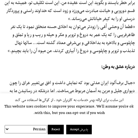
برابر خطر بایستد و بگوید این است عقیده من، این است تکلیف تو، همیشه به این
قسم دورویی و خیانت مبادرت می‌ورزد و زود است که خداوند راستی و پروردگار
درستی او را به کیفر خیاناتش می‌رساند.»
«قطعا آن وحشی اُمّی ‌را زودتر می‌توان به اخلاق حسنه متخلق نمود تا یک نفر
ظاهرفریبی را که یک عمر به دروغ و تزویر و مکر و حیله و ریب و ریا و تملق و
چاپلوسی و بالاخره به بداخلاقی و بی‌شرفی معتاد گشته است… سالها نهال
تذبذب و تزویر و چاپلوسی و دروغ را آبیاری کردند، من میوه آن را باید بچینم.»
درباره عشق به وطن
:
«جبال برف‌آلود ایران مدتی بود که نمایش داشت و افق بی‌تغییر عراق را چون
دیواری جلیل و مزین به آسمان مربوط می‌ساخت. اما درشکه در رسانیدن ما به
خاک وطن، مثل این بود که تعللی دارد یا شدت شوق، حرکت او را در چشم من
این سایت برای ارائه بهتر خدمات به کاربران خود ، از کوکی‌ها استفاده می کند
کُند و تعلل‌آمیز جلوه‌گر می‌ساخت. مدتی هم که در گمرکخانه تلف شد بیشتر
This website uses cookies to improve your experience. We'll assume you're ok
with this, but you can opt-out if you wish.
آتش اشتیاق مرا شعله‌ور گردانید. عاقبت به خاک ایران رسیدیم. چنان شور و
سروری در من ایجاد گردید که بی‌اختیار از درشکه فرود آمده بر خاک افتادم و بر
پذیرش Accept
Reject
زمین بوسه دادم. در هیچ واقعه این قدر رقت نکرده بودم. خاک این سرزمین