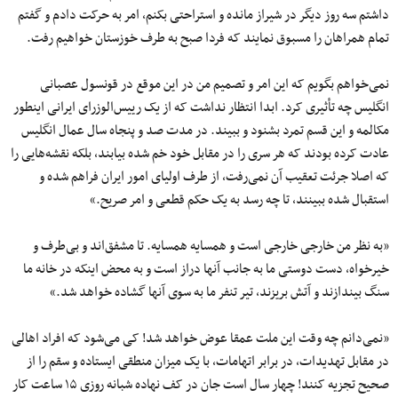
داشتم سه روز دیگر در شیراز مانده و استراحتی بکنم، امر به حرکت دادم و گفتم
تمام همراهان را مسبوق نمایند که فردا صبح به طرف خوزستان خواهیم رفت.
نمی‌خواهم بگویم که این امر و تصمیم من در این موقع در قونسول عصبانی
انگلیس چه تأثیری کرد. ابدا انتظار نداشت که از یک رییس‌الوزرای ایرانی اینطور
مکالمه و این قسم تمرد بشنود و ببیند. در مدت صد و پنجاه سال عمال انگلیس
عادت کرده بودند که هر سری را در مقابل خود خم شده بیابند، بلکه نقشه‌هایی را
که اصلا جرئت تعقیب آن نمی‌رفت، از طرف اولیای امور ایران فراهم شده و
استقبال شده ببینند، تا چه رسد به یک حکم قطعی و امر صریح.»
«به نظر من خارجی خارجی است و همسایه همسایه. تا مشفق‌اند و بی‌طرف و
خیرخواه، دست دوستی ما به جانب آنها دراز است و به محض اینکه در خانه ما
سنگ بیندازند و آتش بریزند، تیر تنفر ما به سوی آنها گشاده خواهد شد.»
«نمی‌دانم چه وقت این ملت عمقا عوض خواهد شد! کی می‌شود که افراد اهالی
در مقابل تهدیدات، در برابر اتهامات، با یک میزان منطقی ایستاده و سقم را از
صحیح تجزیه کنند! چهار سال است جان در کف نهاده شبانه روزی ۱۵ ساعت کار