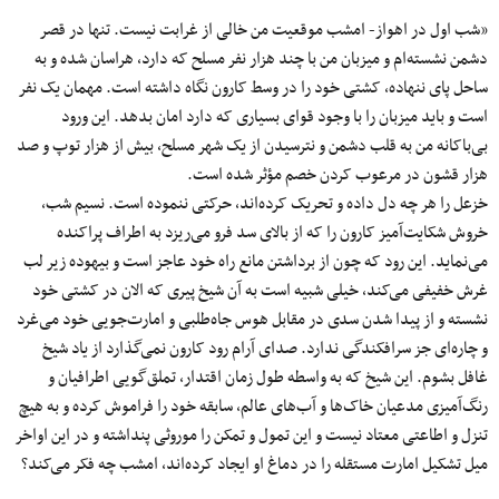
«شب اول در اهواز- امشب موقعیت من خالی از غرابت نیست. تنها در قصر
دشمن نشسته‌ام و میزبان من با چند هزار نفر مسلح که دارد، هراسان شده و به
ساحل پای ننهاده، کشتی خود را در وسط کارون نگاه داشته است. مهمان یک نفر
است و باید میزبان را با وجود قوای بسیاری که دارد امان بدهد. این ورود
بی‌باکانه من به قلب دشمن و نترسیدن از یک شهر مسلح، بیش از هزار توپ و صد
هزار قشون در مرعوب کردن خصم مؤثر شده است.
خزعل را هر چه دل داده و تحریک کرده‌اند، حرکتی ننموده است. نسیم شب،
خروش شکایت‌آمیز کارون را که از بالای سد فرو می‌ریزد به اطراف پراکنده
می‌نماید. این رود که چون از برداشتن مانع راه خود عاجز است و بیهوده زیر لب
غرش خفیفی می‌کند، خیلی شبیه است به آن شیخ پیری که الان در کشتی خود
نشسته و از پیدا شدن سدی در مقابل هوس جاه‌طلبی و امارت‌جویی خود می‌غرد
و چاره‌ای جز سرافکندگی ندارد. صدای آرام رود کارون نمی‌گذارد از یاد شیخ
غافل بشوم. این شیخ که به واسطه طول زمان اقتدار، تملق‌گویی اطرافیان و
رنگ‌آمیزی مدعیان خاک‌ها و آب‌های عالم، سابقه خود را فراموش کرده و به هیچ
تنزل و اطاعتی معتاد نیست و این تمول و تمکن را موروثی پنداشته و در این اواخر
میل تشکیل امارت مستقله را در دماغ او ایجاد کرده‌اند، امشب چه فکر می‌کند؟