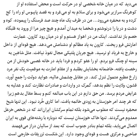
می‌دید که در میان خانه شخصی او در حرکت است و محض استفاده او از
کوهرنگ سرازیر می‌شود و برای سلام به او می‌غرد و به قصد پایبوس او راه را کج
کرده و به محمّره می‌رود… من در ظرف یک ماه چند صد فرسنگ را پیموده، کوه و
دشت و دریا را درنوشتم و شخصا به میدان آمدم و هیچ چیز مرا از ورود به قلبگاه
خصم باز نداشت. اینک من در اهواز هستم و او در میان رود کارون. عمارت
امارتش فرو ریخت. کارون به یاد مظالم او دشنامش می‌دهد. هیچ قوه‌ای از داخل
و خارج به فریاد او نرسید. هیچ جریان پلتیکی مجال نفوذ نیافت. مثل شاهین به
سینه او چنگ فرو بردم. او را عفو کردم و فردا باید در خانه غصبی خودش از من
رخصت یافته، خاضعانه بخشایش بطلبد و از مقام امارت به موقعیت یک نفر مرد
زارع مطیع متمول تنزل کند. در مقابل چشمش مالیه، عواید دولت را جمع آورد،
قشون، ولایت را نظم بدهد، گمرک در واردات و صادرات نظارت کند و عدلیه به
عرایض مردم برسد. من حق دارم در این باب مبالغه کنم و بسط مقال بدهم زیرا
که هر چند امر خوزستان به زودی خاتمه یافت، اما کاری خُرد نبود. این تنها شیخ
محمّره نیست که مغلوب می‌شود بلکه تمام سرکشان ایران‌اند که در شخص خزعل
معدوم می‌گردند. تنها خاک خوزستان نیست که دوباره با رشته‌های قوی به ایران
اتصال می‌یابد، بلکه تمام بنادر جنوب است که بعد از سالیان دراز می‌فهمند
صاحبی و مرکزی هست و قوه‌ای وجود دارد. این شکست تزریقات خارجی است