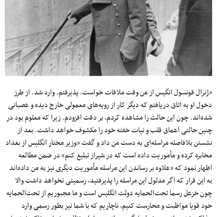
«ژنرال قونسول انگیس از من وقت ملاقات خواست. پذیرفتم. وارد شد. از طرز
دخول او به اتاق دریافتم که دیگر کار از رویه‌های معمولی خارج دیده و عصبانی
شده‌اند. چون این حالت را مشاهده کردم، بر دقت افزودم. زیرا که معلوم بود در
چنین حالتی اعماق قلب و نیات خفته خود را مکشوف خواهد داشت. بعد از
نشستن بلافاصله مراسله‌ای به دست من داد و گفت «وزیر مختار انگلیس از بغداد
مخابره کرده و مأموریت داده است که در شیراز تبلیغ کنم» در ضمن مطالعه
اظهار نمود که «علاوه بر رساندن این مراسله مأموریت دیگری نیز به من داده‌اند
به این قرار که اگر مدلول این مراسله را پذیرفتید، رسمیتی نخواهد داشت والا
چون خزعل رسما تحت‌الحمایه دولت انگلیس است و ما مجبوریم از تحت‌الحمایه
خود قویا مواظبت و محارست کنیم، ناچاریم که با شما نیز بطور رسمی وارد