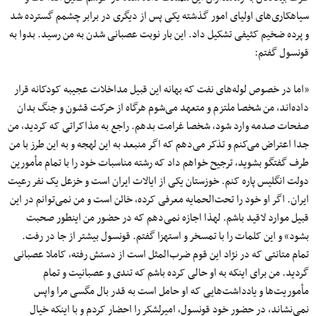
سیاهکاری‌های اولیای امور گذشته یکی پس از دیگری در برابر چشمم گسترده شد
و پرده ضخیم کثیفی تشکیل داد. این بار نوبت عصبانی شدن به من رسید. بدوا به
قونسول گفتم:
«اما در خصوص لوله‌های نفت که بهانه این قبیل مداخلات عجیبه کودکانه قرار
داده‌اند، من شخصا ملتزم و متعهد می‌شوم هرگاه از حرکت قشون و جنگ بدان
صفحات صدمه وارد شود، شخصا غرامت بدهم. راجع به مذاکراتی که کردید، من
جدا اعتراض می‌کنم و تذکر می‌دهم که اگر منبعد به این لهجه و به این طرز با من
طرف گفتگو بشوید، ترجیح خواهم داد که رشته مناسبات خود را با تمام مأمورین
دولت انگلیس پاره کنم. خوزستان یکی از ایالات ایران است و خزعل یک نفر رعیت
ایران. اگر او خود را تحت‌الحمایه معرفی کرده، خائن است و من نمی‌توانم در این
قبیل موارد لاقید باشم. لهذا اجازه نمی‌دهم که در حضور من اینطور صحبت
بشود» و این کلمات را با تمسخر و استهزا گفتم. قونسول بیشتر از جا در رفت.
تمام متانتی که در نژاد این قوم ضرب‌المثل است از دستش رفته، کاملا عصبانی
گردید. من برای اینکه به او حالی کرده باشم که تندی و عصبانیت و تمام
مأموریت‌ها و یادداشت‌هایی که او حامل است به قدر بال مگسی مرا واپس
نمی‌نشاند، در حضور خود قونسول، امیرلشکر را احضار کردم و با اینکه خیال