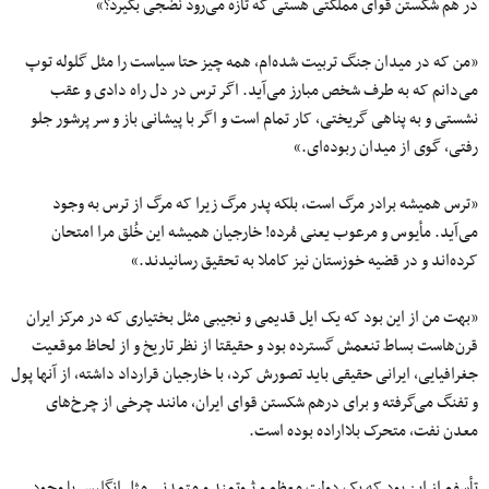
در هم شکستن قوای مملکتی هستی که تازه می‌رود نضجی بگیرد؟»
«من که در میدان جنگ تربیت شده‌ام، همه چیز حتا سیاست را مثل گلوله توپ
می‌دانم که به طرف شخص مبارز می‌آید. اگر ترس در دل راه دادی و عقب
نشستی و به پناهی گریختی، کار تمام است و اگر با پیشانی باز و سر پرشور جلو
رفتی، گوی از میدان ربوده‌ای.»
«ترس همیشه برادر مرگ است، بلکه پدر مرگ زیرا که مرگ از ترس به وجود
می‌آید. مأیوس و مرعوب یعنی مُرده! خارجیان همیشه این خُلق مرا امتحان
کرده‌اند و در قضیه خوزستان نیز کاملا به تحقیق رسانیدند.»
«بهت من از این بود که یک ایل قدیمی ‌و نجیبی مثل بختیاری که در مرکز ایران
قرن‌هاست بساط تنعمش گسترده بود و حقیقتا از نظر تاریخ و از لحاظ موقعیت
جغرافیایی، ایرانی حقیقی باید تصورش کرد، با خارجیان قرارداد داشته، از آنها پول
و تفنگ می‌گرفته و برای درهم شکستن قوای ایران، مانند چرخی از چرخ‌های
معدن نفت، متحرک بلااراده بوده است.
تأسفم از این بود که یک دولت معظم و ثروتمند و متمدنی مثل انگلیس با وجود