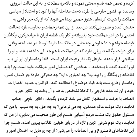
کرده و تحمل همه قسم سختی نموده و بالاخره مملکت را به این حالت امروزی
رسانده‌ام. قشون خارجی را طرد، دست مداخله آنها را کوتاه و استقلال سیاسی
مملکت را تثبیت کرده‌ام. هنوز جمعی پیدا می‌شوند که از یک خبر واهی به
جنبش آمده و تصور می‌کنند من بعد از این همه زحمات و تجارب، تازه دخالت
اجنبی را در امر مملکت خود پذیرفته و کار یک قطعه ایران با میانجیگری بیگانگان
فیصله خواهم داد! خارجی چه حقی در خاک ما دارد؟ توسط در مصالحه، وقتی
برای دولت بیگانه صورتی دارد که دو مملکت با هم جدالی داشته باشند و او را
میانجی قرار دهند. خزعل یک نفر رعیت ایران است. فقط زمامداران ایرانی باید
او را تنبیه کنند یا ببخشند… شخصی که مسئول امور مملکت خود است چرا باید
تقاضاهای بیگانگان را بپذیرد؟ چه اجباری دارد؟ چه محرکی دارد؟ جز ضعف نفس.
زمامدار وطن‌پرست باید قبلا موضوع را مطالعه کند. قوانین و حدود اختیارات
خود و آن نماینده خارجی را کاملا تشخیص بدهد و آن وقت به اتکای حق و
انصاف با جرئت و استظهار کامل سر بلند کرده و بگوید: «آقای ایلچی، جناب
نماینده یک دولت عالم متمدن، چه می‌فرمایی؟ به چه حق، به چه سبب، با من که
مسئول حقوق یک مشت مردم آسیایی هستم این طور صحبت می‌نمایی؟ از من که
نماینده یک قوم شرقی کهن و تازه از دریای خونین انقلاب بیرون آمده، هستم چرا
این تقاضاهای نامشروع و بی انصافانه را می‌کنی؟ از چه رو مایل به اختلال امور و