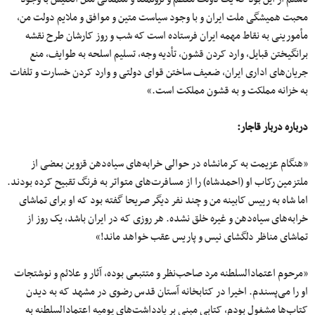
محبت همیشگی ملت ایران و با وجود سیاست متین و موافق و ملایم دولت من،
مأمورینی به نقاط مهمه ایران فرستاده است که شب و روز کارشان طرح نقشه
برانگیختن قبایل، وارد کردن قشون، تأدیه وجه، تسلیم اسلحه به طوایف، منع
جریان‌های اداری ایران، ضعیف ساختن قوای دولتی و وارد کردن خسارت و تلفات
به خزانه مملکت و به قشون مملکت است.»
درباره دربار قاجار
:
«هنگام عزیمت به کرمانشاه در حوالی خرابه‌های سیاه‌دهن قزوین بعضی از
ملتزمین رکاب او (احمدشاه) را از مسافرت‌های متواتر به فرنگ تقبیح کرده بودند.
اما شاه به رییس کابینه من و چند نفر دیگر صریحا گفته بود که او برای تماشای
خرابه‌های سیاه‌دهن و غیره خلق نشده. هر روزی که در ایران باشد، یک روز از
تماشای مناظر دلگشای نیس و پاریس عقب خواهد ماند‍!»
«مرحوم اعتمادالسلطنه مرد صاحب‌نظر و متتبعی بوده، آثار و علائم و نوشتجات
او را می‌پسندم. اخیرا در کتابخانه آستان قدس رضوی در مشهد که به دیدن
کتاب‌ها مشغول بودم، کتابی مبنی بر یادداشت‌های یومیه اعتمادالسلطنه به