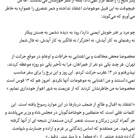
پسر شیخ را راهنما قرار نمی‌داد، بلکه از سفر خوزستان می‌گذشت. اما من
هیچوقت به این قبیل موهومات اعتقاد نداشته و شعر عنصری را همواره به خاطر
می‌آورم که می‌گوید:
چو مرد بر هنر خویش ایمنی دارد/ رود به دیده دشمن به جستن پیکار
نه رهنمای به کار آیدش، نه اخترگر/ نه فالگیر به کار آیدش، نه فال شمار
مخصوصا محض مخالفت و بی‌اعتنایی به خرافات و اوهام در موقع حرکت از
تهران، هر چند یکی دو نفر از همراهان، مرا به تأخیر یکی دو روزه موعظه کردند،
نپذیرفتم و در ۱۳ عقرب حرکت کردم. این روز و این برج را برای سفر مناسب
نمی‌دانستند و من اعتنایی به موهومات آنها نکردم. امروز هم که ۱۳ قوس است
مخصوصا به من خاطرنشان کردند که از عزیمت به شهر اهواز خودداری نمایم.»
«اعتقاد به اقبال و طالع از ضعف دربارها در این موارد رسوخ یافته است. این
کلمات نقلی است که متملقین و خوشامدگویان در مجلس شاه و وزیر می‌پاشند و
جز گمراه کردن زیرکان و سست عنصر کردن مستعدان نتیجه ای از آنها گرفته
نمی‌شود. من معتقدم که اساس زندگانی بر عزم و اراده و جسارت و شهامت
گزارده شده، منتهی از راه معقول و با پیش‌بینی دقیق.»