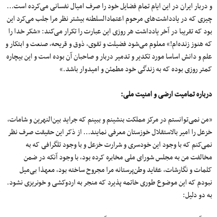
و دربار ایران در این ایام تمام فضایل خود را صرف امیال نفسانی می‌کرده است…
چیزی که در یادداشت‌های مرحوم اعتمادالسلطنه بیشتر نظر مرا جلب می‌کرد این
بود که تقریبا در آخر یادداشت هر روزی این عبارت را تکرار می‌کند: «شکر خدا را
که هنوز زنده‌ام!» معلوم می‌شود فضیلت و تقوی، ذوق و قریحه، صنعت و ابتکار و
علم و دانش اساسا مورد تکدیر و تدمیر دربار و صاحبان آن بوده است و این بیچاره
کمتر روزی بوده که به زندگی خود مطمئن و امیدوار باشد.»
درباره تمامیت ارضی و امنیت ملی
:
«من نمی‌توانستم در مرکز مملکت بنشینم و ببینم که جراید بین‌النهرین و شامات،
خزعل را امیر بالاستقلال خوزستان معرفی نمایند… از ذکر این حقیقت صرف نظر
نمی‌کنم که با وجود این خودسری و شرارت خزعل و با وجود تلگرافی که به
مخالفت من به مجلس شورای ملی مخابره کرده بود، با وجود آنکه در ضمن
کلمات و نگارشات، عقاید وطن‌پرستانه مرا مجروح ساخته بود، معهذا بی‌میل
نبودم که این موضوع طوری خاتمه پذیرد که منجر به اردوکشی و خونریزی نشود.
به دو دلیل: