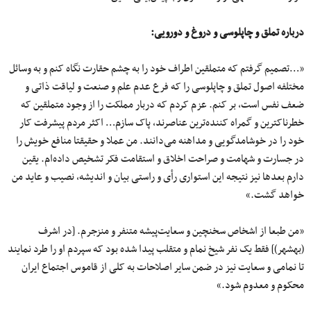
درباره تملق و چاپلوسی و دروغ و دورویی
:
«…تصمیم گرفتم که متملقین اطراف خود را به چشم حقارت نگاه کنم و به وسائل
مختلفه اصول تملق و چاپلوسی را که فرع عدم علم و صنعت و لیاقت ذاتی و
ضعف نفس است، بر کنم. عزم کردم که دربار مملکت را از وجود متملقین که
خطرناکترین و گمراه کننده‌ترین عناصرند، پاک سازم… اکثر مردم پیشرفت کار
خود را در خوشامدگویی و مداهنه می‌دانند. من عملا و حقیقتا منافع خویش را
در جسارت و شهامت و صراحت اخلاق و استقامت فکر تشخیص داده‌ام. یقین
دارم بعدها نیز نتیجه این استواری رأی و راستی بیان و اندیشه، نصیب و عاید من
خواهد گشت.»
«من طبعا از اشخاص سخنچین و سعایت‌پیشه متنفر و منزجرم. [در اشرف
(بهشهر)] فقط یک نفر شیخ نمام و متقلب پیدا شده بود که سپردم او را طرد نمایند
تا نمامی ‌و سعایت نیز در ضمن سایر اصلاحات به کلی از قاموس اجتماع ایران
محکوم و معدوم شود.»