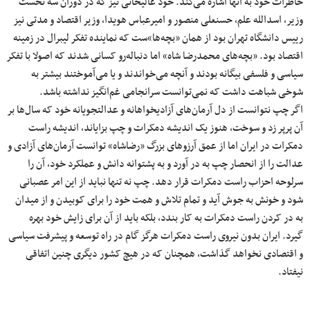
خاطرات خود به آنها اشاره می‌کند. خود عالیخانی نیز که در دوران سه نخست
وزیر، اسدالله علم، حسنعلی منصور و امیرعباس هویدا، وزیر اقتصاد و مدتی نیز
رییس دانشگاه تهران بود از همان «بچه‌ها»ست که نماینده تفکر لیبرال در زمینه
اقتصاد بود. «بچه‌های محمدرضا شاه» اما دنباله‌رو کسانی شدند که اصولا با تفکر
سیاسی و فلسفی بیگانه بودند و آنچه می‌خواندند و یا می‌آموختند بیشتر به
شوخی شباهت داشت که نمی‌توانست سرانجامی‌ غم‌انگیز نداشته باشد.
اگر چپ نتوانست از دل آرمان‌های آزادیخواهانه و عدالتجویانه خود که سال‌ها بر
آن پرپر زد و سوخت، هنوز یک اندیشه دمکرات و چپ بزایاند، اندیشه راست
دمکرات در ایران اما از عمق آرزوهای بزرگ «رضاشاه» توانست آرمان‌های آزادی و
عدالت را از انحصار چپ به در آورد و به پشتوانه دانش و عملکرد خود، آن را
سرلوحه احزاب راست دمکرات قرار دهد. چپ نه تنها نباید از این امر عصبانی
شود و خونش به جوش آید و تمام تلاش و همت خود را برای کوبیدن و از میدان
به در کردن راست دمکرات به کار بندد، بلکه باید از آن برای زایش خود بهره
گیرد. ایران بدون نیروی راست دمکرات هرگز گام در راه توسعه و پیشرفت سیاسی
و اقتصادی نخواهد گذاشت، همچنان که در هیچ کشور دیگری چنین اتفاقی
نیفتاد.