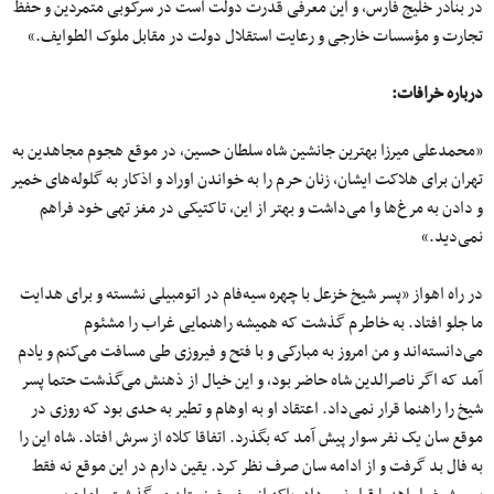
در بنادر خلیج فارس، و این معرفی قدرت دولت است در سرکوبی متمردین و حفظ
تجارت و مؤسسات خارجی و رعایت استقلال دولت در مقابل ملوک الطوایف.»
درباره خرافات
:
«محمدعلی میرزا بهترین جانشین شاه سلطان حسین، در موقع هجوم مجاهدین به
تهران برای هلاکت ایشان، زنان حرم را به خواندن اوراد و اذکار به گلوله‌های خمیر
و دادن به مرغ‌ها وا می‌داشت و بهتر از این، تاکتیکی در مغز تهی خود فراهم
نمی‌دید.»
در راه اهواز «پسر شیخ خزعل با چهره سیه‌فام در اتومبیلی نشسته و برای هدایت
ما جلو افتاد. به خاطرم گذشت که همیشه راهنمایی غراب را مشئوم
می‌دانسته‌اند و من امروز به مبارکی و با فتح و فیروزی طی مسافت می‌کنم و یادم
آمد که اگر ناصرالدین شاه حاضر بود، و این خیال از ذهنش می‌گذشت حتما پسر
شیخ را راهنما قرار نمی‌داد. اعتقاد او به اوهام و تطیر به حدی بود که روزی در
موقع سان یک نفر سوار پیش آمد که بگذرد. اتفاقا کلاه از سرش افتاد. شاه این را
به فال بد گرفت و از ادامه سان صرف نظر کرد. یقین دارم در این موقع نه فقط