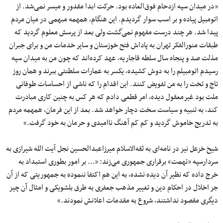
«در میدان سپه ازدحام فوق‌العاده بود. حرکت ابدا مقدور و میسر نمی‌شد. از
اتومبیل پیاده و بر اسب سوار گردیدم. این هنگام، همهمه مبهمی ‌در میان مردم
پیدا شد. هر چند درست مفهوم نمی‌گشت ولی بعد از پرسش معلوم گردید که
طبقات منورالفکر تهران به پاداش فتح خوزستان و سایر خدمات من و برای جبران
مذلت صد و پنجاه سال سلطه قاجاریه، عهد کرده‌اند که چون من به میدان سپه
رسیدم اتومبیلم را به دوش کشیده، یکسر به عمارات سلطنتی ببرند و همان روز
تاج و تخت را به من تفویض کنند. این اقدام را که ناشی از احساسات طوفانی
ملت بود غیرمعقول دیده، امر قطعی دادم که هر کس به چنین کاری مبادرت
کند، به تنبیه و سیاست سخت دچار خواهد شد. بعد از این فرمان، همهمه مردم
به تدریج خاموش گردید و کم کم آهنگ نا‌امیدی و حرمان به خود گرفت.»
شیخ خزعل نیز در نامه‌ای به ثقه‌الاسلام میرزاعبدالحسین نجل آیت الله شیرازی به
سردارسپه «تهمت» برقراری جمهوری می‌زند: «… بر امور بطوری استبداد به
خرج داده که نظیر آن دیده نشده، به این هم اکتفا ننموده به جمهوریتی که از آن
جز اخلال در احکام دین و تغییر مذهب جعفری به طرق بلشویکی و امثال آن چیز
دیگری مقصود نداشتند، شروع به مقدمات اعلانش نمودند.»