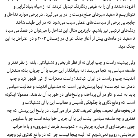
افزوده شدند و آن را به طیفی رنگارنگ تبدیل کردند که از سیاه بنیادگرایی و
نئونازیسم تا سفیدِ سبزهای صلح‌دوست را در بر می‌گیرد. در برخی موارد تداخل و
جابجایی برخی از سیاست‌های عملی سبب می‌شود که در این طیف شاهد
رنگ‌های ترکیبی نیز باشیم. بارزترین مثال این تداخل را می‌توان در همگامی‌ سیاه
تا سفید در ماه‌های پیش از آغاز جنگ عراق در زمستان ۲۰۰۳ و در اعتراض به این
جنگ دید.
ولی پیشینه راست و چپ ایران نه از نظر تاریخی و تشکیلاتی، بلکه از نظر تفکر و
فلسفه سیاسی به کجا می‌رسد؟ نه بنیانگذار این حزب یا آن جریان، بلکه متفکران
اندیشه چپ و راست در ایران کیانند؟ راست دمکرات از کی ظهور کرد و چپ
دمکرات کجاست؟ اینها پرسش‌هایی است که مدعیان اندیشه و فعالیت سیاسی
باید به کند و کاو در آن پرداخته و پاسخ‌های در خور به آن بدهند. معمولا اینگونه
است که وقایع‌نگاری یا چگونگی تأسیس و فعالیت این یا آن تشکیلات و
تاریخچه‌های نحیف بجای تعریف تفکر قرار می‌گیرد. در پاسخ این پرسش که چه
تفکری و چه فلسفه سیاسی پشت این یا آن جریان خوابیده است جز با عناوینی
چون «طرفداری از مبارزه چریکی»، «کمونیسم طرفدار شوروی» و یا «احزاب
فرمایشی» روبرو نمی‌شویم که البته بیجا نیست چرا که در واقع تفکری نیز وجود