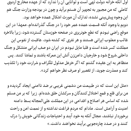
اول آنکه خزانه دولت تهی است و توانایی آن را ندارد که از عهده مخارج اردوی
کاملی که من مجبور به تجهیز آن هستم برآید و چون در بودجه وزارت جنگ هم
این وجوه پیش‌بینی نشده، تدارک آن مورث اشکال عمده خواهد بود.
دویم با وجود آنکه قسمت عمده عمر خود را در جنگ گذرانده‌ام، معهذا در این
موقع راضی نبودم که نطع خونریزی در صفحه خوزستان گسترده شود، زیرا بالاخره
غالب و مغلوب ایرانی هستند و هر نفری که کشته شود، عاقبت از نفوس این
مملکت کسر شده است و قلبا مایل نبودم در ایران دو صف ایرانی متشکل و جنگ
داخلی شروع شود و خارجیان دامن‌زن آتش این معرکه باشند و تماشا کنند. پس
متظاهر به این عقیده گشتم که اگر خزعل مدلول تلگراف و شرارت خود را تکذیب
کند و معذرت جوید، از تقصیر او صرف نظر خواهم کرد».
«مثل این است که در طبیعت من دشمنی غریبی بر ضد ناامنی ایجاد گردیده و
من برای قلع و قمع اختلال‌کنندگان و سرکشان خلق شده‌ام. زیرا که بر من مسلم
شده که اساس هر اصلاح و اقدامی ‌در این مملکت علی‌العجاله بسط دامنه
امنیت و آرامش است. مادام که مردم فراغت نداشته و از نعمت امن و راحت
برخوردار نباشند، مجال آنکه به خود آیند و احتیاجات زندگانی خویش را درک
کنند و در صدد چاره‌جویی برآیند نخواهند داشت.»