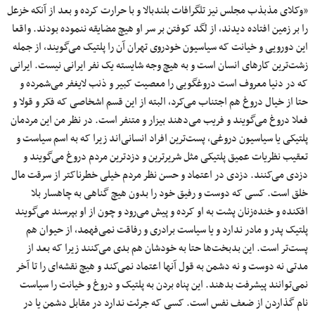
«وکلای مذبذب مجلس نیز تلگرافات بلندبالا و با حرارت کرده و بعد از آنکه خزعل
را بر زمین افتاده دیدند، از لگد کوفتن بر سر او هیچ مضایقه ننموده بودند. واقعا
این دورویی و خیانت که سیاسیون خودروی تهران آن را پلتیک می‌گویند، از جمله
زشت‌ترین کارهای انسان است و به هیچ وجه شایسته یک نفر ایرانی نیست. ایرانی
که در دنیا معروف است دروغگویی را معصیت کبیر و ذنب لایغفر می‌شمرده و
حتا از خیال دروغ هم اجتناب می‌کرد، البته از این قسم اشخاصی که فکر و قولا و
فعلا دروغ می‌گویند و فریب می‌دهند بیزار و متنفر است. در نظر من این مردمان
پلتیکی یا سیاسیون دروغی، پست‌ترین افراد انسانی‌اند زیرا که به اسم سیاست و
تعقیب نظریات عمیق پلتیکی مثل شریرترین و دزدترین مردم دروغ می‌گویند و
دزدی می‌کنند. دزدی در اعتماد و حسن نظر مردم خیلی خطرناکتر از سرقت مال
خلق است. کسی که دوست و رفیق خود را بدون هیچ گناهی به چاهسار بلا
افکنده و خنده‌زنان پشت به او کرده و پیش می‌رود و چون از او بپرسند می‌گویند
پلتیک پدر و مادر ندارد و یا سیاست برادری و رفاقت نمی‌فهمد، از حیوان هم
پست‌تر است. این بدبخت‌ها حتا به خودشان هم بدی می‌کنند زیرا که بعد از
مدتی نه دوست و نه دشمن به قول آنها اعتماد نمی‌کند و هیچ نقشه‌ای را تا آخر
نمی‌توانند پیشرفت بدهند. این پناه بردن به پلتیک و دروغ و خیانت را سیاست
نام گذاردن از ضعف نفس است. کسی که جرئت ندارد در مقابل دشمن یا در