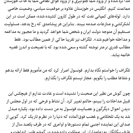
مذاکره شده و از ورود شما جلوگیری و از ورود قوای نظامی شما به خاک خوزستان
ممانعت کنیم. انگلیس در خوزستان علاوه بر موقعیت سیاسی، وضعیت خاصی
دارد. لوله‌های کمپانی نفت که در طول کارون کشیده شده، ممکن است در این
لشکرکشی و منازعات صدمه ببیند. بنابراین هر پیشامدی که رخ بدهد، مسئولیت
مستقیم آن متوجه دولت ایران و شخص شما خواهد گردید و ما مجبور به مدافعه
و مداخله خواهیم شد». تلگراف نیز تقریبا حاکی از همین مطالب بود. فقط
مطالب قدری نرمتر نوشته گشته و سعی شده بود که با نصیحت و اندرز قضیه
خاتمه بیابد.
تلگراف را خواستم نگاه بدارم. قونسول اصرار کرد که من مأمورم فقط ارائه بدهم
و شفاها مطلب را بگویم. مجاز نیستم تلگراف را بگذارم.
چون گوش من نظیر این صحبت را نشنیده است و عادت ندارم از هیچکس این
قبیل مداخلات را ببینم، حالتم تغییر کرد. آن نشاط و فرحی که در اول مجلس از
دیدن احوال دیگرگون و عصبانیت قونسول به من دست داده بود، یکباره مبدل
شد به یک تلخکامی‌ و غضب فوق‌العاده که دنیا را در نظرم تاریک کرد. گویی از
صدای این نماینده اجنبی تمام دستورها و اوامری که در ظرف یکصد سال از
طرف بیگانگان به زمامداران این مملکت داده شده در گوشم طنین انداخت و