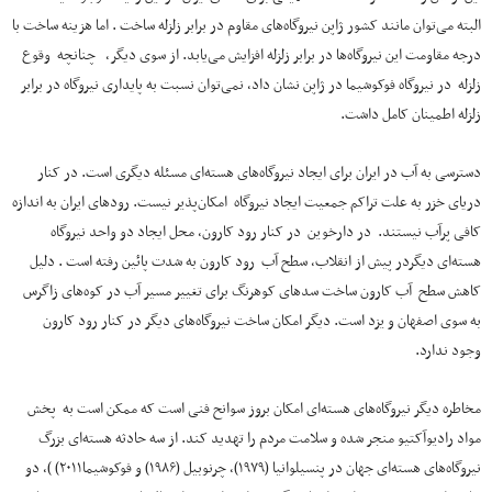
البته می‌توان مانند کشور ژاپن نیروگاه‌های مقاوم در برابر زلزله ساخت . اما هزینه ساخت با
درجه مقاومت این نیروگاه‌ها در برابر زلزله افزایش می‌یابد. از سوی دیگر، چنانچه وقوع
زلزله در نیروگاه فوکوشیما در ژاپن نشان داد، نمی‌توان نسبت به پایداری نیروگاه در برابر
زلزله اطمینان کامل داشت.
دسترسی به آب در ایران برای ایجاد نیروگاه‌های هسته‌ای مسئله دیگری است. در کنار
دریای خزر به علت تراکم جمعیت ایجاد نیروگاه امکان‌پذیر نیست. رودهای ایران به اندازه
کافی پرآب نیستند. در دارخوین در کنار رود کارون، محل ایجاد دو واحد نیروگاه
هسته‌ای دیگردر پیش از انقلاب، سطح آب رود کارون به شدت پائین رفته است . دلیل
کاهش سطح آب کارون ساخت سدهای کوهرنگ برای تغییر مسیر آب در کوه‌های زاگرس
به سوی اصفهان و یزد است. دیگر امکان ساخت نیروگاه‌های دیگر در کنار رود کارون
وجود ندارد.
مخاطره دیگر نیروگاه‌های هسته‌ای امکان بروز سوانح فنی است که ممکن است به پخش
مواد رادیوآکتیو منجر شده و سلامت مردم را تهدید کند. از سه حادثه هسته‌ای بزرگ
نیروگاه‌های هسته‌ای جهان در پنسیلوانیا (۱۹۷۹)، چرنوبیل (۱۹۸۶) و فوکوشیما۲۰۱۱) )، دو