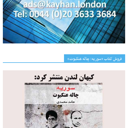
فروش کتاب «سوریه: چاله عنکبوت»