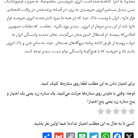
محدود به اجرا گذاشته شده است. انرژی خورشیدی، مخصوصا” به صورت فوتوولتائیک،
یعنی تبدیل مستقیم انرژی خورشیدی به برق، در آستانه برنده شدن در رقابت اقتصادی
قرار دارد . ایران با وسعت خاک خود که در همه جا مورد تابش شدید انرژی خورشید قرار
دارد باید از این منبع سرشار از انرژِی، بیشتر بهره بگیرد. بجاست که مقامات جمهوری
اسلامی‌که پیوسته از استقلال کشور سخن می‌گویند، بجای تشدید وابستگی ایران به
دولت روسیه از طریق ادامه برنامه نیروگاه‌های هسته‌ای خود، به منابع غنی و پاک انرژی
مانند باد و خورشید که با هیچ‌گونه وابستگی توام نیست بیشتر توجه کنند.
برای امتیاز دادن به این مطلب لطفا روی ستاره‌ها کلیک کنید.
توجه: وقتی با ماوس روی ستاره‌ها حرکت می‌کنید، یک ستاره زرد یعنی یک امتیاز و
پنج ستاره زرد یعنی پنج امتیاز!
کسی تا به حال به این مطلب امتیاز نداده! شما اولین نفر باشید
Share
Gmail
Copy
Balatarin
Telegram
WhatsApp
Facebook
X