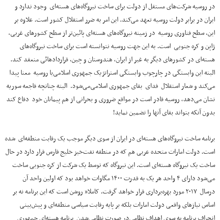
در روسیه شرکت‌های مستقل از دولت برای ساخت نیروگاه‌های هسته‌ای وجود ندارد و
ایران در برابر دولت روسیه تعهد می‌کند. این امر به ضرر استقلال کشور است. علاوه بر
این، سطح فناوری روسیه در زمینه نیروگاه‌های هسته‌ای پائین‌تر از سطح کشورهای غربی،
ژاپن و کره جنوبی است. به این جهت روسیه نتوانسته است برای ساخت نیروگاه‌های
هسته‌ای در کشورهای دیگر به غیر از ایران، هندوستان و چین، قراردادهائی منعقد کند.
البته این وابستگی در چارچوب وابستگی استراتژیک جمهوری اسلامی‌با روسیه معنا پیدا
می‌کند و شعار استقلال فدای بقای جمهوری اسلامی‌می‌شود. البته چنانچه فاجعه سوریه
نشان می‌دهد، روسیه قادر است در مواقع ضروری و بحرانی از هم پیمانان خود دفاع کند
بدون آنکه بتواند بقای آنها را تضمین نماید!
برنامه ساخت نیروگاه‌های هسته‌ای در ایران از سوی دیگر موجب یک رقابت منطقه‌ای شده
است. دولت امارات متحده عربی هم که در منطقه نفت‌خیز خلیج فارس قرار دارد در حال
ساخت یک نیروگاه هسته‌ای است. این نیروگاه که توسط یک شرکت از کره جنوبی ساخت
می‌شود دارای ۴ واحد هر یک به قدرت ۱۴۰۰ مگاوات خواهد بود که اولین واحد آن
درسال ۲۰۱۷ مورد بهره‌برداری قرار خواهد گرفت. کاملا” روشن است که این برنامه نه بر
اساس نیازهای واقعی دولت امارات بلکه بر پایه رقابت سیاسی منطقه‌ای و پیش‌بینی
انحراف برنامه به سوی اهداف نظامی‌در صورت نظامی‌شدن برنامه هسته‌ای جمهوری