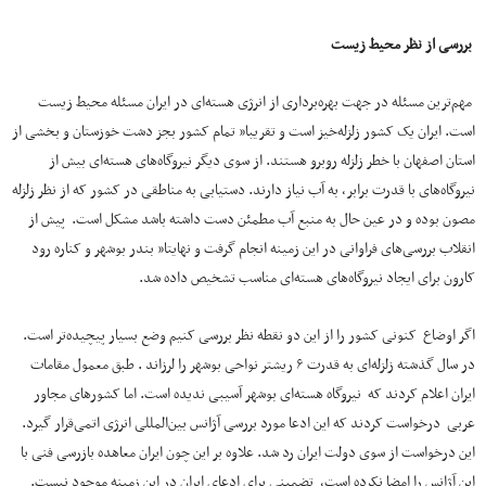
بررسی از نظر محیط زیست
مهم‌ترین مسئله در جهت بهره‌برداری از انرژی هسته‌ای در ایران مسئله محیط زیست
است. ایران یک کشور زلزله‌خیز است و تقریبا” تمام کشور بجز دشت خوزستان و بخشی از
استان اصفهان با خطر زلزله روبرو هستند. از سوی دیگر نیروگاه‌های هسته‌ای بیش از
نیروگاه‌های‌ با قدرت برابر، به آب نیاز دارند. دستیابی به مناطقی در کشور که از نظر زلزله
مصون بوده و در عین حال به منبع آب مطمئن دست داشته باشد مشکل است. پیش از
انقلاب بررسی‌های فراوانی در این زمینه انجام گرفت و نهایتا” بندر بوشهر و کناره رود
کارون برای ایجاد نیروگاه‌های هسته‌ای مناسب تشخیص داده شد.
اگر اوضاع کنونی کشور را از این دو نقطه نظر بررسی کنیم وضع بسیار پیچیده‌تر است.
در سال گذشته زلزله‌ای به قدرت ۶ ریشتر نواحی بوشهر را لرزاند . طبق معمول مقامات
ایران اعلام کردند که نیروگاه هسته‌ای بوشهر آسیبی ندیده است. اما کشورهای مجاور
عربی درخواست کردند که این ادعا مورد بررسی آژانس بین‌المللی انرژی اتمی‌قرار گیرد.
این درخواست از سوی دولت ایران رد شد. علاوه بر این چون ایران معاهده بازرسی فنی با
این آژانس را امضا نکرده است، تضمینی برای ادعای ایران در این زمینه موجود نیست.