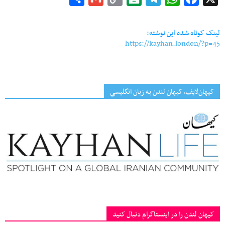
Link
لینک کوتاه شده این نوشته:
https://kayhan.london/?p=45
کیهان‌لایف، کیهان لندن به زبان انگلیسی
کیهان لندن را در اینستاگرام دنبال کنید