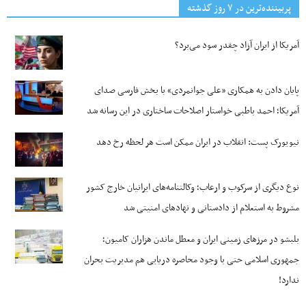
پربیننده‌ترین‌ در ۷ روز گذشته
آمریکا از ایران آزاد چقدر سود می‌برد؟
پایان دادن به همکاری «علی جوانمردی» با بخش فارسی صدای
آمریکا؛ احمد باطبی خواستار اصلاحات ساختاری در این رسانه شد
نیویورک پست: انقلاب در ایران ممکن است هر لحظه رخ دهد
نوع دیگری از سرکوب و ارعاب؛ وکالتنامه‌های ایرانیان خارج کشور
مشروط به استعلام از دادستانی و نهادهای امنیتی شد
بلبشو در مرزهای زمینی ایران و معطل ماندن هزاران کامیون؛
جمهوری اسلامی حتی با وجود محاصره دریایی هم مدیریت بحران
ندارد!