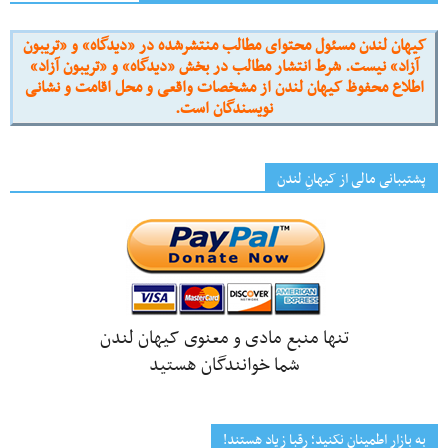
کیهان لندن مسئول محتوای مطالب منتشرشده در «دیدگاه» و «تریبون
آزاد» نیست. شرط انتشار مطالب در بخش «دیدگاه» و «تریبون آزاد»
اطلاع محفوظ کیهان لندن از مشخصات واقعی و محل اقامت و نشانی
نویسندگان است.
پشتیبانی مالی از کیهانِ لندن
تنها منبع مادی و معنوی کیهان لندن
شما خوانندگان هستید
به بازار اطمینان نکنید؛ رقبا زیاد هستند!