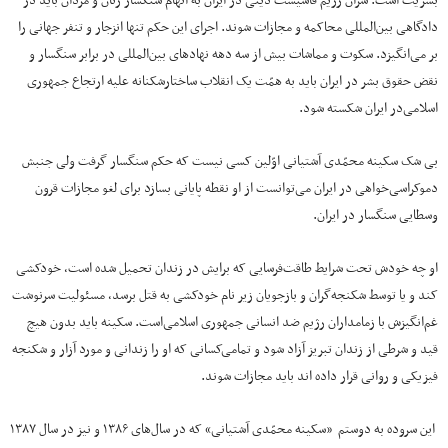
بشریت است. سران رژیم فاشیست دینی در ایران به اتّهام سنگسار زنان و مردان باید در
دادگاهی بین‌المللی محاکمه و مجازات شوند. اجرای این حکم تنها انزجار و تنفر جهانی را
بر می‌انگیزد. سکوت و مماشات بیش از سه دهه نهادهای بین‌المللی در برابر سنگسار و
نقض حقوق بشر در ایران باید به همّت یک انقلاب ساختارشکنانه علیه ارتجاع جمهوری
اسلامی‌در ایران شکسته شود.
بی شک سکینه محمّدی آشتیانی اوّلین کسی نیست که حکم سنگسار گرفت ولی جنبش
دموکراسی‌خواهی در ایران می‌توانست از او نقطه پایانی بسازد برای لغو مجازات قرون
وسطایی سنگسار در ایران.
او چه خودش تحت شرایط طاقت‌فرسایی که برایش در زندان تحمیل شده است، خودکشی
کند و یا توسط شکنجه‌گران و بازجویان زیر نام خودکشی به قتل برسد، مسئولیت سرنوشت
غم‌انگیزش با زمامداران رژیم ضد انسانی جمهوری اسلامی‌است. سکینه باید بدون هیچ
قید و شرطی از زندان تبریز آزاد شود و تمامی‌کسانی که او را زندانی و مورد آزار و شکنجه
فیزیکی و روانی قرار داده اند باید مجازات شوند.
این سروده به دوستم «سکینه محمّدی آشتیانی» که در سال‌های ۱۳۸۶ و نیز در سال ۱۳۸۷