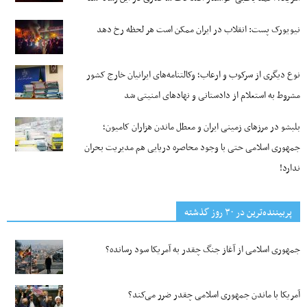
نیویورک پست: انقلاب در ایران ممکن است هر لحظه رخ دهد
نوع دیگری از سرکوب و ارعاب؛ وکالتنامه‌های ایرانیان خارج کشور
مشروط به استعلام از دادستانی و نهادهای امنیتی شد
بلبشو در مرزهای زمینی ایران و معطل ماندن هزاران کامیون؛
جمهوری اسلامی حتی با وجود محاصره دریایی هم مدیریت بحران
ندارد!
پربیننده‌ترین‌ در ۳۰ روز گذشته
جمهوری اسلامی از آغاز جنگ چقدر به آمریکا سود رسانده؟
آمریکا با ماندن جمهوری اسلامی چقدر ضرر می‌کند؟