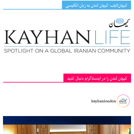
کیهان‌لایف، کیهان لندن به زبان انگلیسی
کیهان لندن را در اینستاگرام دنبال کنید
kayhanlondon