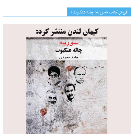
فروش کتاب «سوریه: چاله عنکبوت»