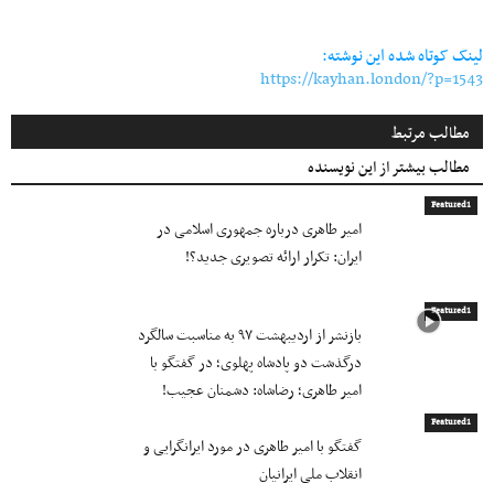
Link
لینک کوتاه شده این نوشته:
https://kayhan.london/?p=1543
مطالب مرتبط
مطالب بیشتر از این نویسنده
Featured1
امیر طاهری درباره جمهوری اسلامی در
ایران: تکرار ارائه تصویری جدید؟!
Featured1
بازنشر از اردیبهشت ۹۷ به مناسبت سالگرد
درگذشت دو پادشاه پهلوی؛ در گفتگو با
امیر طاهری؛ رضاشاه: دشمنان عجیب!
Featured1
گفتگو با امیر طاهری در مورد ایرانگرایی و
انقلاب ملی ایرانیان