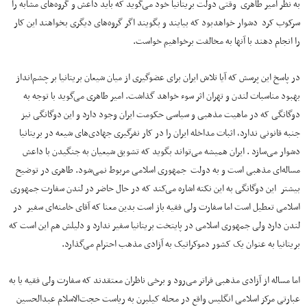
به نظر امیر طاهری وقتی دولت بریتانیا خود می‌گوید که باید داعش و گروه‌های مشابه را
سرکوب کرد دشوار خواهدبود که بیایند و بگویند اگر گروه‌های دیگری بخواهند این کار
را انجام دهند با آنها به مخالفت برخواهیم خواست.
در پاسخ این پرسش که آیا تلاش ایران برای عضوگیری از میان شیعان بریتانیا بر چشم‌انداز
بهبود مناسبات لندن و تهران اثر سوء خواهد گذاشت. امیر طاهری می‌گوید با توجه به
دوگانگی که در ماهیت مذهبی و سیاسی حکومت ایران وجود دارد و این دوگانگی نیز
جنبه قانونی ندارد، اثبات مداخله ایران را در کار نفرگیری جهادی‌های شیعه در بریتانیا
دشوار می‌سازد . ایران همیشه می‌تواند بگوید که تشویق شیعیان به جنگیدن با داعش
مساله‌ای مذهبی است و به دولت جمهوری اسلامی مربوط نمی‌شود. طاهری در توضیح
بیشتر این دوگانگی به این نکته اشاره می‌کند که در حال حاضر در لندن سفارت جمهوری
اسلامی تعطیل است اما سفارت ولی فقیه باز است بدین معنا که آقای خامنه‌ای سفیر در
لندن دارد ولی جمهوری اسلامی در پایتخت بریتانیا سفیر ندارد و دلیلش هم این است که
بریتانیا به عنوان یک کشور دموکراتیک به آزادی مذهب احترام می‌گذارد.
اما مساله از آزادی مذهبی فراتر می‌رود و برخی ناظران معتقدند که سفارت ولی فقیه یا به
عبارتی مرکز اسلامی انگلیس واقع در محله کیلبرن به ریاست حجت‌الاسلام عبدالحسین