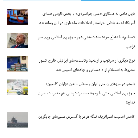
پایان دادن به همکاری «علی جوانمردی» با بخش فارسی صدای
آمریکا؛ احمد باطبی خواستار اصلاحات ساختاری در این رسانه شد
«تسلیم» یا «قطع سر»؛ ساعت شنیِ عمرِ جمهوری اسلامی روی میز
ترامپ
نوع دیگری از سرکوب و ارعاب؛ وکالتنامه‌های ایرانیان خارج کشور
مشروط به استعلام از دادستانی و نهادهای امنیتی شد
بلبشو در مرزهای زمینی ایران و معطل ماندن هزاران کامیون؛
جمهوری اسلامی حتی با وجود محاصره دریایی هم مدیریت بحران
ندارد!
کاهش اهمیت استراتژیک تنگه‌ هرمز با گسترش مسیرهای جایگزین