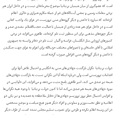
است که عضوگیری از میان شیعیان بریتانیا موضوع محرمانه‌ای نیست و در داخل ایران هم
برخی مقامات رسمی و بعضی آیت‌الله‌های قم از جمله مکارم شیرازی و حائری اعلام
کرده‌اند که مبارزه با داعش و دیگر گروه‌های سنی تروریست در عراق یک واجب کفایی
است و در داخل عراق هم عده زیادی از شیعیان با فعالیت حجت‌الاسلام مقتدی صدر و
دیگر چهره‌های مذهبی برای این منظور ثبت نام کرده‌اند. طاهری می‌افزاید در برخی
کشورهای اروپایی مثل انگلستان، فرانسه و آلمان ثبت نام در دفاتر وابسته به جمهوری
اسلامی یا آقای خامنه‌ای و یا شوراهای مختلف حزب‌الله برای اعزام به عراق جهت جنگیدن
با داعش و دیگر گروه‌های سنی افراطی صورت گرفته است.
دولت بریتانیا نگران بازگشت جهادی‌های سنی به انگلیس و احتمال تلاش آنها برای
اقدامات تروریستی است ولی درباره اینکه آیا این نگرانی نسبت به بازگشت جهادی‌های
شیعه نیز صدق می کند، امیر طاهری پاسخ مثبت می‌دهد و می‌افزاید، این دلواپسی در
مورد جهادی‌های شیعه هم صدق می‌کند اما تا کنون دولت بریتانیا با وجود همه نگرانی‌ها
و افزایش احتمال خطر بروز تروریسم جهادی‌ها از «قابل ملاحظه» به «شدید» و نیز یکی دو
اعلامیه و نطق نخست‌وزیر و معاونش و افراد دیگر هنوز هیچ سیاست و موضع مشخصی
در این زمینه اعلام نکرده و طرحی برای تصویب تسلیم مجلس نشده است. از طرف دیگر