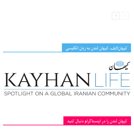
کیهان‌لایف، کیهان لندن به زبان انگلیسی
کیهان لندن را در اینستاگرام دنبال کنید