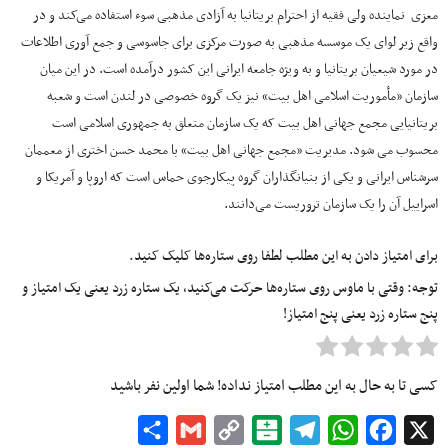
معزی نماینده ولی فقیه از احترام بریتانیا به آزادی مذهبی سوء استفاده می‌کند و در
واقع زیر لوای یک موسسه مذهبی به صورت مرکزی برای جاسوسی و جمع آوری اطلاعات
در مورد شیعیان بریتانیا و به ویژه جامعه ایرانی این کشور درآمده است. در این میان
سازمان «مأموریت اسلامی اهل بیت» نیز یک گروه خصوصی در لندن است و شعبه
بریتانیایی مجمع جهانی اهل بیت که یک سازمان متعلق به جمهوری اسلامی است
محسوب می شود. مدیریت «مجمع جهانی اهل بیت» با محمد حسن اختری از معممان
سرشناس ایرانی و یکی از بنیانگذاران گروه پیکارجوی حماس است که اروپا و آمریکا و
اسراییل آن را یک سازمان تروریست می‌دانند.
برای امتیاز دادن به این مطلب لطفا روی ستاره‌ها کلیک کنید.
توجه: وقتی با ماوس روی ستاره‌ها حرکت می‌کنید، یک ستاره زرد یعنی یک امتیاز و
پنج ستاره زرد یعنی پنج امتیاز!
کسی تا به حال به این مطلب امتیاز نداده! شما اولین نفر باشید
Share
Gmail
Copy
Balatarin
Telegram
WhatsApp
Facebook
X