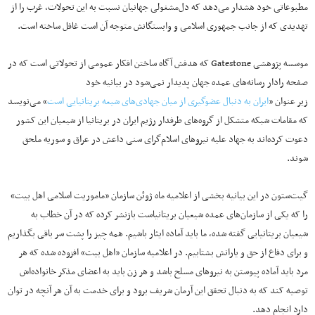
مطبوعاتی خود هشدار می‌دهد که دل‌مشغولی جهانیان نسبت به این تحولات، غرب را از
تهدیدی که از جانب جمهوری اسلامی و وابستگانش متوجه آن است غافل ساخته است.
موسسه پژوهشی Gatestone که هدفش آگاه ساختن افکار عمومی از تحولاتی است که در
صفحه رادار رسانه‌های عمده جهان پدیدار نمی‌شود در بیانیه خود
زیر عنوان «
ایران به دنبال عضوگیری از میان جهادی‌های شیعه بریتانیایی است
» می‌نویسد
که مقامات شبکه متشکل از گروه‌های طرفدار رژیم ایران در بریتانیا از شیعیان این کشور
دعوت کرده‌اند به جهاد علیه نیروهای اسلام‌گرای سنی داعش در عراق و سوریه ملحق
شوند.
گیت‌ستون در این بیانیه بخشی از اعلامیه ماه ژوئن سازمان «ماموریت اسلامی اهل بیت»
را که یکی از سازمان‌های عمده شیعیان بریتانیاست بازنشر کرده که در آن خطاب به
شیعیان بریتانیایی گفته شده، ما باید آماده ایثار باشیم. همه چیز را پشت سر باقی بگذاریم
و برای دفاع از حق و یارانش بشتابیم. در اعلامیه سازمان «اهل بیت» افزوده شده که هر
مرد باید آماده پیوستن به نیروهای مسلح باشد و هر زن باید به اعضای مذکر خانواده‌اش
توصیه کند که به دنبال تحقق این آرمان شریف برود و برای خدمت به آن هر آنچه در توان
دارد انجام دهد.