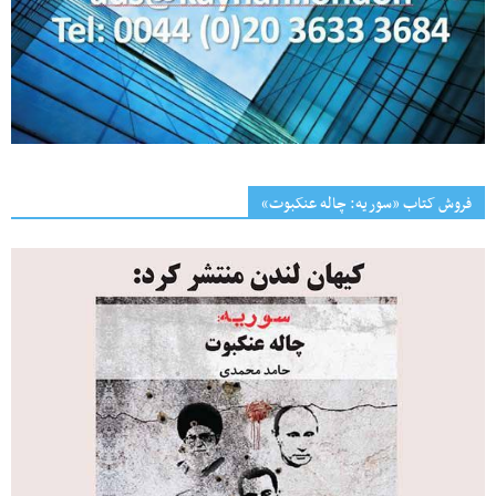
فروش کتاب «سوریه: چاله عنکبوت»