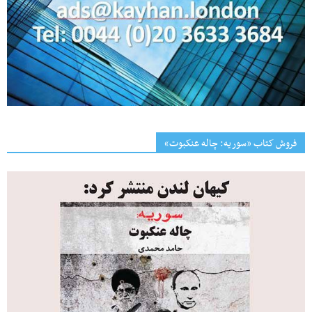
فروش کتاب «سوریه: چاله عنکبوت»