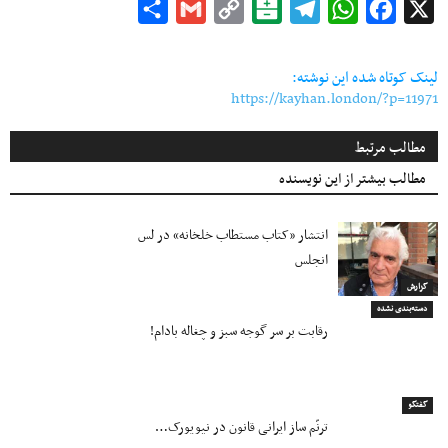
Share
Gmail
Copy
Balatarin
Telegram
WhatsApp
Facebook
X
Link
لینک کوتاه شده این نوشته:
https://kayhan.london/?p=11971
مطالب مرتبط
مطالب بیشتر از این نویسنده
انتشار «کتاب مستطاب خلخانه» در لس
انجلس
گزارش
دسته‌بندی نشده
رقابت بر سر گوجه سبز و چغاله بادام!
گفتگو
ترنّم ساز ایرانی قانون در نیویورک…