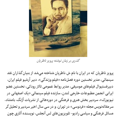
گذری بر زمان نوشته پرویز ناظریان
پرویز ناظریان که در ایران با نام ش.ناظریان شناخته می‌شد از بنیان‌گذاران نقد
سینمائی، مدیر نخستین دوره فصل‌نامه «فیلم وزندگی»، دبیر آرشیو فیلم ایران،
دبیرفستیوال فیلم‌های موسیقی، مدیر روابط عمومی تالار رودکی، نخستین عضو
ایرانی انجمن مطبوعات خارجی لندن، سازنده فیلم‌ سینمائی «یک اصفهانی در
نیویورک»، سردبیر بخش هنری و فرهنگی در دوره‌هائی از نشریات آژنگ، بامشاد،
سرمقاله‌نویس مجله «فردوسی» در تهران، و در سی سال اخیر سردبیر و تحلیل‌گر
مسائل فرهنگی و سیاسی رادیو- تلویزیون‌های لس آنجلس، نویسنده آثاری چون