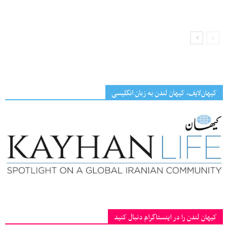
کیهان‌لایف، کیهان لندن به زبان انگلیسی
کیهان لندن را در اینستاگرام دنبال کنید