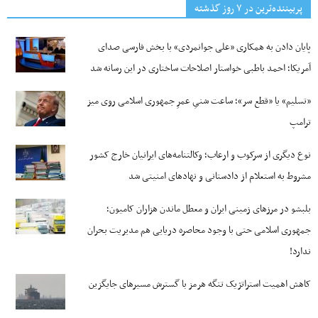
پربیننده‌ترین‌ در ۷ روز گذشته
پایان دادن به همکاری «علی جوانمردی» با بخش فارسی صدای
آمریکا؛ احمد باطبی خواستار اصلاحات ساختاری در این رسانه شد
«تسلیم» یا «قطع سر»؛ ساعت شنیِ عمرِ جمهوری اسلامی روی میز
ترامپ
نوع دیگری از سرکوب و ارعاب؛ وکالتنامه‌های ایرانیان خارج کشور
مشروط به استعلام از دادستانی و نهادهای امنیتی شد
بلبشو در مرزهای زمینی ایران و معطل ماندن هزاران کامیون؛
جمهوری اسلامی حتی با وجود محاصره دریایی هم مدیریت بحران
ندارد!
کاهش اهمیت استراتژیک تنگه‌ هرمز با گسترش مسیرهای جایگزین