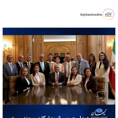
kayhanlondon