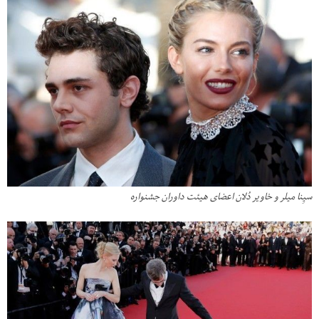
سیِنا میلر و خاویر دُلان اعضای هیئت داوران جشنواره