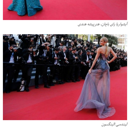
آیشواریا رای باچان، هنرپیشه هندی
لیندسی الینگسون