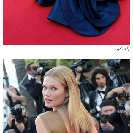
اوا لونگوریا