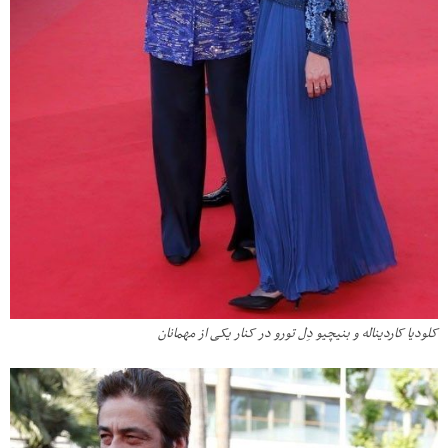
کلودیا کاردیناله و بنیچیو دِل تورو در کنار یکی از مهمانان