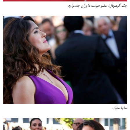
جک گیلنهال؛ عضو هیئت داوران جشنواره
سلما هایک