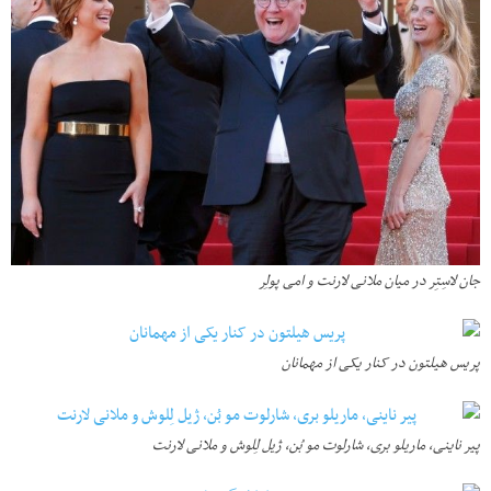
جان لاسِتِر در میان ملانی لارنت و امی پولِر
پریس هیلتون در کنار یکی از مهمانان
پیر ناینی، ماریلو بری، شارلوت مو بُن، ژیل لِلوش و ملانی لارنت