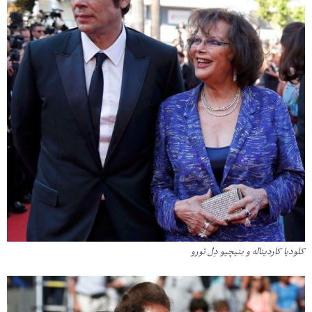
کلودیا کاردیناله و بنیچیو دِل تورو