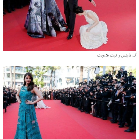
تُد هاینس و کیت بلانچت