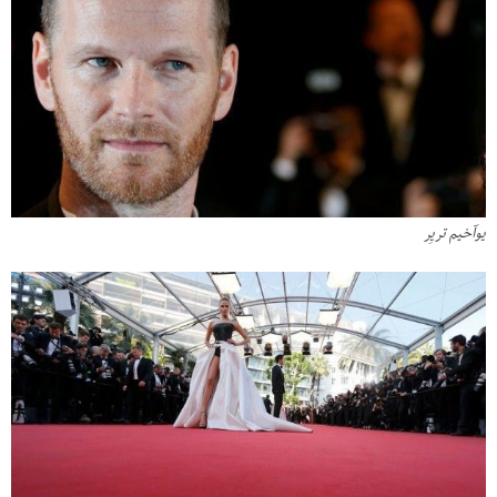
یوآخیم تریِر