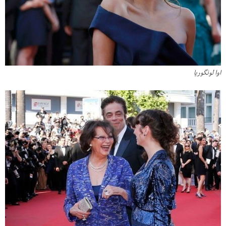
اوا لونگوریا