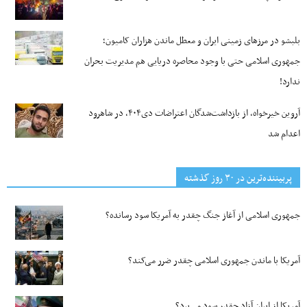
بلبشو در مرزهای زمینی ایران و معطل ماندن هزاران کامیون؛
جمهوری اسلامی حتی با وجود محاصره دریایی هم مدیریت بحران
ندارد!
آروین خیرخواه، از بازداشت‌شدگان اعتراضات دی۴۰۴، در شاهرود
اعدام شد
پربیننده‌ترین‌ در ۳۰ روز گذشته
جمهوری اسلامی از آغاز جنگ چقدر به آمریکا سود رسانده؟
آمریکا با ماندن جمهوری اسلامی چقدر ضرر می‌کند؟
آمریکا از ایران آزاد چقدر سود می‌برد؟