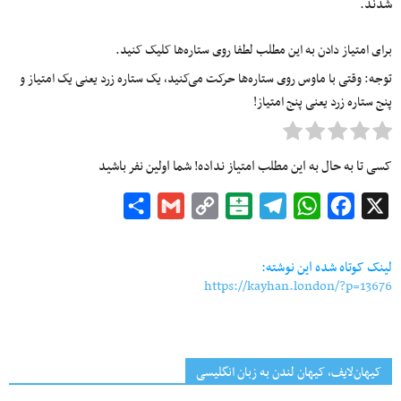
شدند.
برای امتیاز دادن به این مطلب لطفا روی ستاره‌ها کلیک کنید.
توجه: وقتی با ماوس روی ستاره‌ها حرکت می‌کنید، یک ستاره زرد یعنی یک امتیاز و
پنج ستاره زرد یعنی پنج امتیاز!
کسی تا به حال به این مطلب امتیاز نداده! شما اولین نفر باشید
Share
Gmail
Copy
Balatarin
Telegram
WhatsApp
Facebook
X
Link
لینک کوتاه شده این نوشته:
https://kayhan.london/?p=13676
کیهان‌لایف، کیهان لندن به زبان انگلیسی