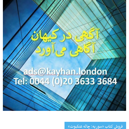
فروش کتاب «سوریه: چاله عنکبوت»