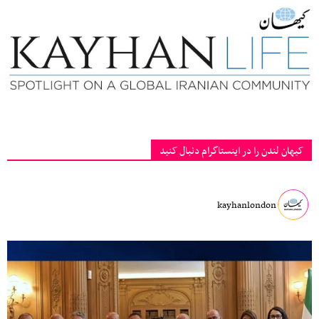
کیهان لندن را در اینستاگرام دنبال کنید
kayhanlondon