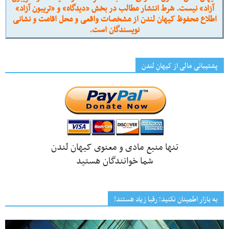
آزاد» نیست. شرط انتشار مطالب در بخش «دیدگاه» و «تریبون آزاد»
اطلاع محفوظ کیهان لندن از مشخصات واقعی و محل اقامت و نشانی
نویسندگان است.
پشتیبانی مالی از کیهانِ لندن
تنها منبع مادی و معنوی کیهان لندن
شما خوانندگان هستید
به بازار اطمینان نکنید؛ رقبا زیاد هستند!