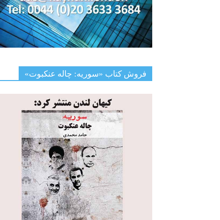
فروش کتاب «سوریه: چاله عنکبوت»