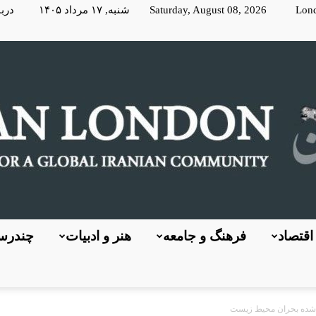
Lon
Saturday, August 08, 2026 شنبه, ۱۷ مرداد ۱۴۰۵
دربا
اقتصاد
فرهنگ و جامعه
هنر و ادبیات
چندرسا
KayhanLondon
 شده بحران محیط زیست