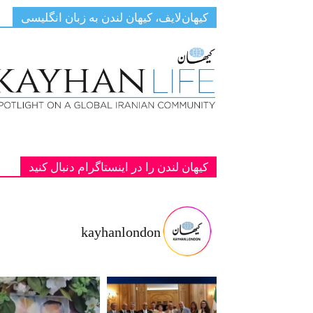
کیهان‌لایف، کیهان لندن به زبان انگلیسی
کیهان لندن را در اینستاگرام دنبال کنید
kayhanlondon
ت با شاهزا
‏‏‏ ‏‏ ‏ دانمارک؛ یادبود دو پادشاه فقید پهلوی ج