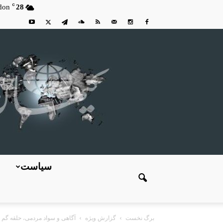
C
don
28
سیاست
برگ نخست
گزارش ویژه
آگاهی و سواد مردمی، حلقه گم