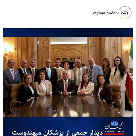
kayhanlondon