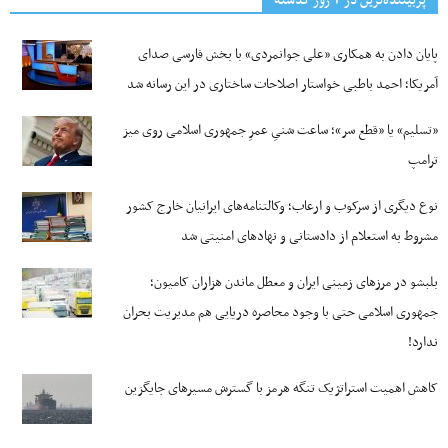
پربیننده‌ترین‌ در ۷ روز گذشته
پایان دادن به همکاری «علی جوانمردی» با بخش فارسی صدای
آمریکا؛ احمد باطبی خواستار اصلاحات ساختاری در این رسانه شد
«تسلیم» یا «قطع سر»؛ ساعت شنیِ عمرِ جمهوری اسلامی روی میز
ترامپ
نوع دیگری از سرکوب و ارعاب؛ وکالتنامه‌های ایرانیان خارج کشور
مشروط به استعلام از دادستانی و نهادهای امنیتی شد
بلبشو در مرزهای زمینی ایران و معطل ماندن هزاران کامیون؛
جمهوری اسلامی حتی با وجود محاصره دریایی هم مدیریت بحران
ندارد!
کاهش اهمیت استراتژیک تنگه‌ هرمز با گسترش مسیرهای جایگزین