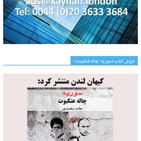
فروش کتاب «سوریه: چاله عنکبوت»