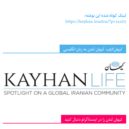
Link
لینک کوتاه شده این نوشته:
https://kayhan.london/?p=14485
کیهان‌لایف، کیهان لندن به زبان انگلیسی
کیهان لندن را در اینستاگرام دنبال کنید