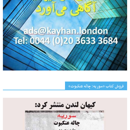
فروش کتاب «سوریه: چاله عنکبوت»