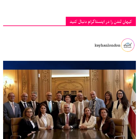
کیهان لندن را در اینستاگرام دنبال کنید
kayhanlondon