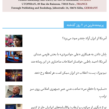
پربیننده‌ترین‌ در ۷ روز گذشته
آمریکا از ایران آزاد چقدر سود می‌برد؟
پایان دادن به همکاری «علی جوانمردی» با بخش فارسی صدای
آمریکا؛ احمد باطبی خواستار اصلاحات ساختاری در این رسانه شد
نیویورک پست: انقلاب در ایران ممکن است هر لحظه رخ دهد
«تسلیم» یا «قطع سر»؛ ساعت شنیِ عمرِ جمهوری اسلامی روی میز
ترامپ
نوع دیگری از سرکوب و ارعاب؛ وکالتنامه‌های ایرانیان خارج کشور