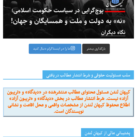
بارگذاری بیشتر
ما را در اینستاگرام دنبال کنید
سلب مسئولیت حقوقی و شرط انتشار مطالب دریافتی
کیهان لندن مسئول محتوای مطالب منتشرشده در «دیدگاه» و «تریبون
آزاد» نیست. شرط انتشار مطالب در بخش «دیدگاه» و «تریبون آزاد»
اطلاع محفوظ کیهان لندن از مشخصات واقعی و محل اقامت و نشانی
نویسندگان است.
پشتیبانی مالی از کیهانِ لندن