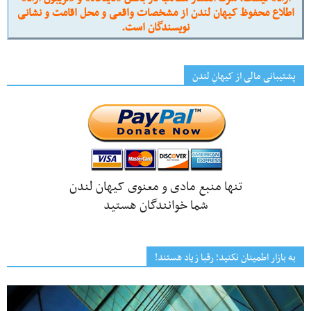
اطلاع محفوظ کیهان لندن از مشخصات واقعی و محل اقامت و نشانی
نویسندگان است.
پشتیبانی مالی از کیهانِ لندن
تنها منبع مادی و معنوی کیهان لندن
شما خوانندگان هستید
به بازار اطمینان نکنید؛ رقبا زیاد هستند!