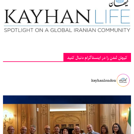
کیهان لندن را در اینستاگرام دنبال کنید
kayhanlondon