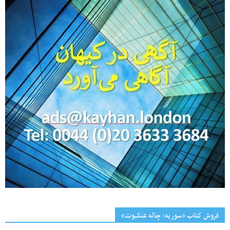
فروش کتاب «سوریه: چاله عنکبوت»