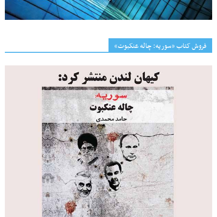
فروش کتاب «سوریه: چاله عنکبوت»