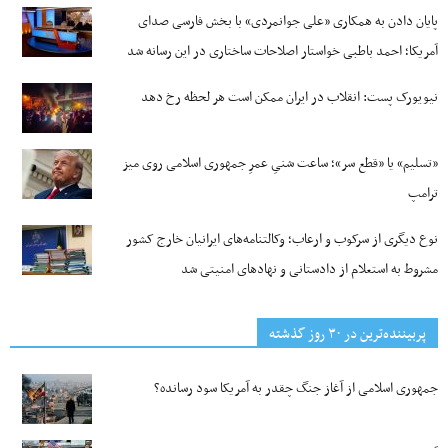
پایان دادن به همکاری «علی جوانمردی» با بخش فارسی صدای
آمریکا؛ احمد باطبی خواستار اصلاحات ساختاری در این رسانه شد
نیویورک پست: انقلاب در ایران ممکن است هر لحظه رخ دهد
«تسلیم» یا «قطع سر»؛ ساعت شنیِ عمرِ جمهوری اسلامی روی میز
ترامپ
نوع دیگری از سرکوب و ارعاب؛ وکالتنامه‌های ایرانیان خارج کشور
مشروط به استعلام از دادستانی و نهادهای امنیتی شد
پربیننده‌ترین‌ در ۳۰ روز گذشته
جمهوری اسلامی از آغاز جنگ چقدر به آمریکا سود رسانده؟