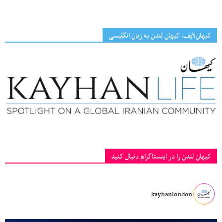
کیهان‌لایف، کیهان لندن به زبان انگلیسی
کیهان لندن را در اینستاگرام دنبال کنید
kayhanlondon