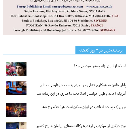
پربیننده‌ترین‌ در ۷ روز گذشته
آمریکا از ایران آزاد چقدر سود می‌برد؟
پایان دادن به همکاری «علی جوانمردی» با بخش فارسی صدای
آمریکا؛ احمد باطبی خواستار اصلاحات ساختاری در این رسانه شد
نیویورک پست: انقلاب در ایران ممکن است هر لحظه رخ دهد
نوع دیگری از سرکوب و ارعاب؛ وکالتنامه‌های ایرانیان خارج کشور