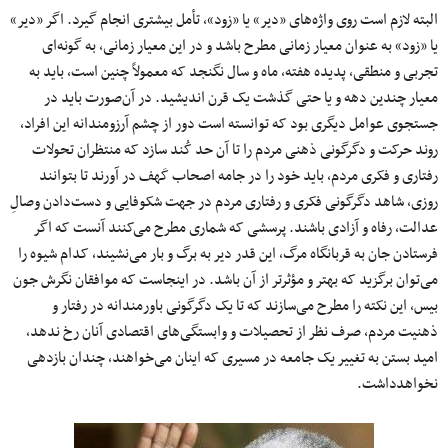
البته لازم است روی واژه‌های «دیر» یا «زود»، تأمل بیشتری‌ انجام گیرد. اگر «دیر»
یا «زود» به عنوان معیار زمانی مطرح‌ باشد و در این معیار زمانی، به گونه‌ای
تجربی و منطقی، پدیده‌ هفته، ماه و سال نگنجد که معمولاً چنین‌ است، باید به
معیار چندین دهه و یا حتی گذشت یک قرن اندیشید. در آن‌صورت باید در
جستجوی عوامل دیگری بود که توانسته است دور از چشم آرزومندانه‌ این افراد،
روند حرکت و دگرگونی ذهنی مردم را تا آن حد کُند سازد که منتظران تحولات
رفتاری و فکری مردم، باید خود را در جامه‌ اصحاب کَهف در آورند تا بتوانند
روزی، شاهد دگرگونی فکری و رفتاری مردم در جهت شکوفایی و دست‌دادن وصالِ
عدالت، رفاه و آزادی باشند. پرسشی که شماری مطرح می‌کنند آنست که اگر
فرستادن جان به قربانگاه مرگ، این قدر دیر به برگ و بار می‌نشیند، کدام شیوه را
می‌توان برگزید که بهتر و مؤثرتر از آن باشد. در اینجاست که موافقان نگرش جون
بیس، این نکته را مطرح می‌سازند که تا یک دگرگونی باورمندانه در رفتار و
ذهنیت مردم، صرف‌ نظر از تحصیلات و وابستگی‌های اقتصادی آنان رخ ندهد،
امید بستن به تغییر یک جامعه در مسیری که اینان می‌خواهند، چندان بازدهی
نخواهدداشت.