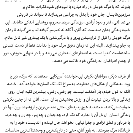
باورند که با مرگ خویش در راه مبارزه با نیروهای غیردمُکراتِ حاکم بر
سرزمین‌هایشان، جان خود را بدل به چراغی می‌سازند تا بتواند در تاریکی
بی‌عدالتی، فقر و نبود آزادی، برزندگی مردم محروم، روشنایی اندکی بتاباند. این
شیوه‌ زندگی بدان معناست که آنان، آگاهانه تصمیم گرفته‌اند و می‌گیرند تا زمان
مرگ خویش را قبل از فرارسیدن پیری و یا درگیرشدن با یک بیماری غیر قابل علاج،
به جلو بیندازند. البته این‌ که زمان دقیق مرگ خود را بدانند فقط از دست کسانی
ساخته‌است که یا دست به انفجارهای انتحاری می‌زنند و یا در تنهایی خویش، دور
از چشم اطرافیان، به زندگی خود خاتمه می‌دهند.
از طرف دیگر، موافقان نگرش این خواننده آمریکایی، معتقدند که مرگ، دیر یا
زود، به شکلی از شکل‌های متفاوت، به سراغ تک تک انسان‌ها خواهدآمد. خاصه
آنکه به قول خیام: باز آمدنت نیست، چو رفتی، رفتی. بیشترین تکیه‌ اینان، روی
زندگی و بالا بردن کیفیت آن و ارزش بخشیدن بدان‌ است. آنان که از چنین نگرشی
حمایت می‌کنند، معتقدند هیچ پدیده‌ای، حتی مقدس‌ترین و ارزشمندترین آنها در
زندگی انسان، ارزش آن را ندارد که یک فرد، چه جوان و چه پیر، چه زن و چه مرد،
با هرباور و تعلق نژادی و جغرافیایی، بخواهد جان تپنده و اندیشنده‌ خود را به
قربانگاه مرگ بفرستد. به باور آنان، حتی در تاریک‌ترین و وحشتناک‌ترین مناسبات