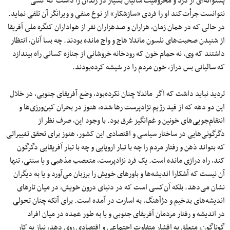
پشتوانه‌ای از درد و محرومیت سالیان بسیار در زندان را داشت که کسی
نتوانست جرأت‌کند او را فردی «سازشکار» از نوع منفی و ویرانگر آن تلقی نماید.
در حالی که در همان زمان، هزاران و صدهزاران نفر از هواداران کنگره ملی آفریقا
از شنیدن صحبت‌های نلسون ماندلا هاج و واج مانده ‌بودند. چه بسا آنان، انتظار
داشتند که وی، نه حمام خون که رودخانه‌ خروشانی از جنازه‌ کسانی راه بیندازد
که سالیانی بس دراز، خون مردم را در شیشه کرده‌بودند.
تردید نباید داشت که اگر ماندلا چنان نکرده‌بود، وضع آفریقای جنوبی، در خلال
این دو دهه که از قید رژیم نژادپرست رها شده، هنوز در بحران کین‌ورزی‌ها و
انتقام‌جویی‌های خونین و غم‌انگیز غرق ‌بود. با وجود این، صرف نظر از
دگرگونی‌هایی در ساختار سیاسی و اقتصادی این کشور، هنوز برای تحقق تغییراتی
که بتواند ذهن و رفتار مردم را چه با تبار اروپایی و چه با تبار آفریقایی دگرگون
‌کند، راه درازی مانده ‌است. یک فرد نژادپرست، متعصب مذهبی و یا سنتی، تنها
آن نیست که آشکارا اندیشه‌ها و باورهای خویش را برزبان می‌آورد و یا به دیگران
نشان‌ می‌دهد. بلکه آن‌کسی‌ است که در دنیای درون خویش، در میان تارهای
اندیشه‌های بدخیم و دژآهنگ، به اسارت در آمده ‌است. برای آنکه چنان تحولی
در اندیشه و رفتار مردمان آفریقای جنوبی و یا به طور عمده در میان افراد
گوناگون، متعلق به اقشار متفاوت اجتماعی و اقتصادی روی دهد، نیاز به کار