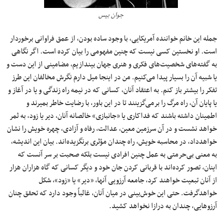
جوان بیس
جمله‌ این خانم خواننده آمریکایی، با وجود ساده بودن، از عمق فراوانی برخوردار
است. او نخستین کسی نیست که چنین مفهومی را بیان کرده است. اگر نگاهی
به گفته‌های شخصیت‌های فکری و هنری جهان بیندازیم، مضامینی از این دست و
یا شبیه آن‌ را بسیار پیدا می‌کنیم. من در اینجا میل دارم نگرش مخالفان این طرز
تفکر را بیشتر باز کنم. به اعتقاد آنان، کسانی که در نیمه راه زندگی و یا در آغاز و
یا پایان آن، راه مرگ را برمی‌گزینند تا در این باور، با رضایت خاطر بمیرند و
اطمینان داشته‌ باشند که فداکاری یا «جانبازی» خالصانه آنان، دیر یا زود، به ثمر
خواهد نشست و در آن سرزمین معین، عدالت، رفاه و آزادی، چهره‌ خویش را نشان
خواهدداد، در محاسبه خویش، راه چندان مؤثری برنگزیده‌اند. بیان این اندیشه،
به معنی بی‌حرمتی به عمل چنین افرادی نیست بلکه صحبت بر سر آنست که
اینان، تصور کرده‌اند با قربانی کردن جان خود و دیگر کسانی که گاه هزاران هزار
از آنان تبعیت خواهند کرد، جامعه‌ آرزویی آنها، «دیر» یا «زود»، شکل
خواهدگرفت. حتی این خوش‌بینی در میان آنان، غالباً وجود دارد که تحقق چنان
آرزوهایی، چندان به درازا نخواهد کشید.