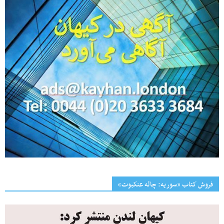
فروش کتاب «سوریه: چاله عنکبوت»