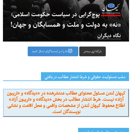
بارگذاری بیشتر
ما را در اینستاگرام دنبال کنید
سلب مسئولیت حقوقی و شرط انتشار مطالب دریافتی
کیهان لندن مسئول محتوای مطالب منتشرشده در «دیدگاه» و «تریبون
آزاد» نیست. شرط انتشار مطالب در بخش «دیدگاه» و «تریبون آزاد»
اطلاع محفوظ کیهان لندن از مشخصات واقعی و محل اقامت و نشانی
نویسندگان است.