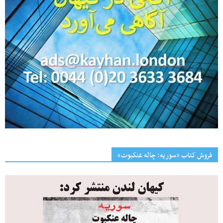
فروش کتاب «سوریه: چاله عنکبوت»