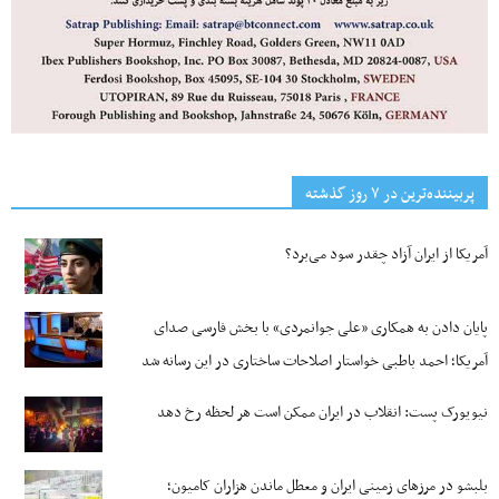
پربیننده‌ترین‌ در ۷ روز گذشته
آمریکا از ایران آزاد چقدر سود می‌برد؟
پایان دادن به همکاری «علی جوانمردی» با بخش فارسی صدای
آمریکا؛ احمد باطبی خواستار اصلاحات ساختاری در این رسانه شد
نیویورک پست: انقلاب در ایران ممکن است هر لحظه رخ دهد
بلبشو در مرزهای زمینی ایران و معطل ماندن هزاران کامیون؛