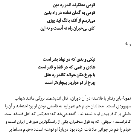
قومی متفکرند اندر ره دین
قومی به گمان فتاده در راه یقین
می‌ترسم از آنکه بانگ آید روزی
کای بی‌خبران راه نه آنست و نه این
و یا:
نیکی و بدی که در نهاد بشر است
شادی و غمی که در قضا و قدر است
با چرخ مکن حواله کاندر ره عقل
چرخ از تو هزاربار بیچاره‌تر است
نمونۀ بارز رفتار با فلاسفه در آن دوران، قتل اندیشمند بزرگی مانند شهاب
سهروردی است. مخالفان خیام هم همواره به فلسفی بودن او پرداخته‌اند و آن را
دلیلی بر کافر بودن او دانسته‌اند. گفته می‌شد که: «هرکس که اهل فلسفه است
کافراست.» بیهقی، که به قول سخنران، یکی از راستگوترین مورخان ایران است و
خیام را هم در جوانی ملاقات کرده بود دربارۀ او نوشته است: «خیام مسلط بر