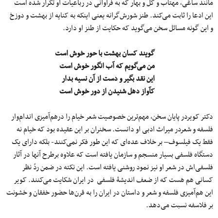
مانند ساغی، مهتاب و گل و بهار که به فراوانی در رباعیات او تکرار شده است
این ادعا را ثابت می‌کند. طنز شورش‌گرانه یعنی اینکه به کنایه از بهشت و دوزخ
و این گونه مسائل سخن می‌گوید که حکایت از طنز او دارد.
گویند کسان بهشت با حور خوش است
من می‌گویم که آب انگور خوش است
این نقد بگیر و دست از آن نسیه بدار
کآواز دهل شنیدن از دور خوش است
دکتر کویردر پایان سخن، مهم‌ترین خصوصیت شعر خیام را درهم‌آمیزی اندام‌وار
فلسفه و شعردر میراث ادبی او دانست. سخنران بر این عقیده بود که خیام نه
فقط یک فیلسوف– بر خلاف عده‌ای که این طور فکر نمی‌کنند- بلکه دارای یک
دستگاه فلسفی بسیار منسجم و سازمان یافته است که علاوه برطرح آنها در آثار
فلسفی‌اش در شعر او نیز نمود روشنی یافته است. این نکته در ضمن ردّ نظر
کسانی هم هست که از ضعف اندیشۀ فلسفی در ایران شکایت می‌کنند. کویر
این هم‌آمیزی فلسفه و شعر و داستان در ایران را به قرن‌ها حضور خفقان و خشونت
بر فلاسفه نسبت می‌دهد.