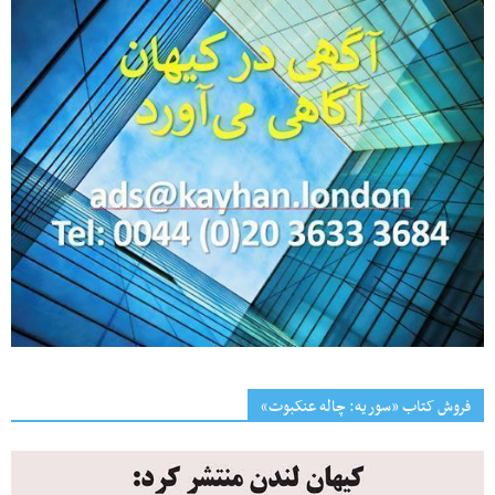
فروش کتاب «سوریه: چاله عنکبوت»