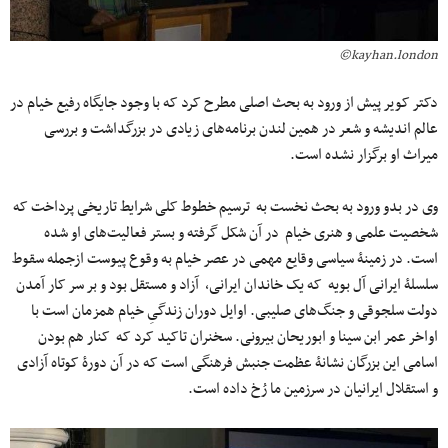
kayhan.london©
دکتر کویر پیش از ورود به بحث اصلی مطرح کرد که با وجود جایگاه رفیع خیام در
عالم اندیشه و شعر در همین لندن برنامه‌های زیادی در بزرگداشت و بررسی
میراث او برگزار نشده است.
وی در بدو ورود به بحث نخست به ترسیم خطوط کلی شرایط تاریخی پرداخت که
شخصیت علمی‌ و هنری خیام در آن شکل گرفته و بستر فعالیت‌های او شده
است. در زمینۀ سیاسی وقایع مهمی‌ در عصر خیام به وقوع پیوست ازجمله سقوط
سلسلۀ ایرانی آل بویه که یک خاندان ایرانی، آزاد و مستقل بود و بر سر کار آمدن
دولت سلجوقی و جنگ‌های صلیبی. اوایل دوران زندگیِ خیام همزمان است با
اواخر عمر ابن سینا و ابوریحان بیرونی. سخنران تاکید کرد که کنار هم بودن
اسامی ‌این بزرگان نشانۀ عظمت جنبش فرهنگی است که در آن دورۀ کوتاه آزادی
و استقلال ایرانیان در سرزمین ما رُخ داده است.