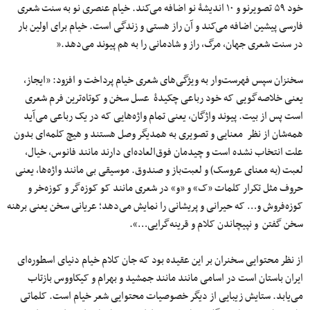
خود ۵۹ تصویرنو و ۱۰ اندیشۀ نو اضافه می‌کند. خیام عنصری نو به سنت شعری
فارسی پیشین اضافه می‌کند و آن راز هستی و زندگی است. خیام برای اولین بار
در سنت شعری جهان، مرگ، راز و شادمانی را به هم پیوند می‌دهد.”
سخنزان سپس فهرست‌وار به ویژگی‌های شعری خیام پرداخت و افزود: «ایجاز،
یعنی خلاصه‌گویی که خود رباعی چکیدۀ عسل سخن و کوتاه‌ترین فرم شعری
است پس از بیت. پیوند واژگان، یعنی تمام واژه‌هایی که در یک رباعی می‌آید
همه‌شان از نظر معنایی و تصویری به همدیگر وصل هستند و هیچ کلمه‌ای بدون
علت انتخاب نشده است و چیدمان فوق‌العاده‌ای دارند مانند فانوس، خیال،
لعبت (به معنای عروسک) و لعبت‌باز و صندوق. موسیقی بی مانند واژه‌ها، یعنی
حروف مثل تکرار کلمات «ک» و «و» در شعری مانند کو کوزه‌گر و کوزه‌خر و
کوزه‌فروش و… که حیرانی و پریشانی را نمایش می‌دهد؛ عریانی سخن یعنی برهنه
سخن گفتن و نپیچاندن کلام و قرینه‌گرایی…».
از نظر محتوایی سخنران بر این عقیده بود که جان کلام خیام دنیای اسطوره‌ای
ایران باستان است در اسامی مانند مانند جمشید و بهرام و کیکاووس بازتاب
می‌یابد. ستایش زیبایی از دیگر خصوصیات محتوایی شعر خیام است. کلماتی