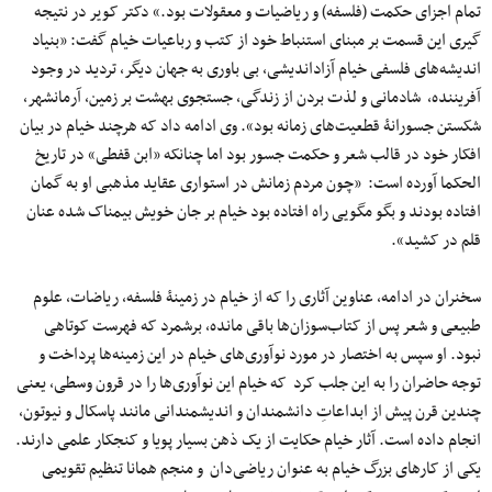
تمام اجزای حکمت (فلسفه) و ریاضیات و معقولات بود.» دکتر کویر در نتیجه
گیری این قسمت بر مبنای استنباط خود از کتب و رباعیات خیام گفت: «بنیاد
اندیشه‌های فلسفی خیام آزاداندیشی، بی باوری به جهان دیگر، تردید در وجود
آفریننده، شادمانی و لذت بردن از زندگی، جستجوی بهشت بر زمین، آرمانشهر،
شکستن جسورانۀ قطعیت‌های زمانه بود». وی ادامه داد که هرچند خیام در بیان
افکار خود در قالب شعر و حکمت جسور بود اما چنانکه «ابن قفطی» در تاریخ
الحکما آورده است: «چون مردم زمانش در استواری عقاید مذهبی او به گمان
افتاده بودند و بگو مگویی راه افتاده بود خیام بر جان خویش بیمناک شده عنان
قلم در کشید».
سخنران در ادامه، عناوین آثاری را که از خیام در زمینۀ فلسفه، ریاضات، علوم
طبیعی و شعر پس از کتاب‌سوزان‌ها باقی مانده، برشمرد که فهرست کوتاهی
نبود. او سپس به اختصار در مورد نوآوری‌های خیام در این زمینه‌ها پرداخت و
توجه حاضران را به این جلب کرد که خیام این نوآوری‌ها را در قرون وسطی، یعنی
چندین قرن پیش از ابداعاتِ دانشمندان و اندیشمندانی مانند پاسکال و نیوتون،
انجام داده است. آثار خیام حکایت از یک ذهن بسیار پویا و کنجکار علمی‌ دارند.
یکی از کارهای بزرگ خیام به عنوان ریاضی‌دان و منجم همانا تنظیم تقویمی