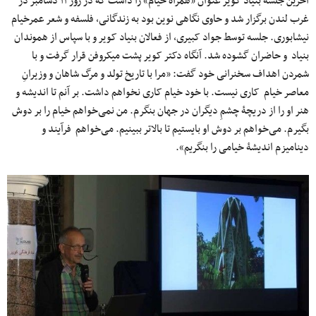
آخرین جلسۀ بنیاد کویر عنوان «همراه خیام» را داشت که در روز ۱۱ دسامبر در
غرب لندن برگزار شد و حاوی نگاهی نوین بود به زندگانی، فلسفه و شعر عمرخیام
نیشابوری. جلسه توسط جواد کبیری، از فعالان بنیاد کویر و با سپاس از هموندان
بنیاد و حاضران گشوده شد. آنگاه دکتر کویر پشت میکروفن قرار گرفت و با
شمردن اهداف سخنرانی خود گفت: «مرا با تاریخ تولد و مرگ شاهان و وزیرانِ
معاصر خیام کاری نیست. با خود خیام کاری نخواهم داشت. بر آنم تا اندیشه و
هنر او را از دریچۀ چشمِ دیگران در جهان بنگرم. من نمی‌خواهم خیام را بر دوش
بگیرم. می‌خواهم بر دوش او بایستیم تا بالاتر ببینیم. می‌خواهم فرآیند و
دینامیزم اندیشۀ خیامی‌ را بنگریم».